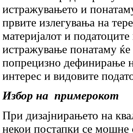
истражувањето и понатаму
првите излегувања на тер
материјалот и податоците
истражување понатаму ќе 
попрецизно дефинирање н
интерес и видовите подат
Избор на примерокот
При дизајнирањето на кв
некои постапки се мошне 