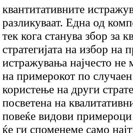
квантитативните истражув
разликуваат. Една од ком
тек кога станува збор за 
стратегијата на избор на 
истражувања најчесто не 
на примерокот по случаен
користење на други страте
посветена на квалитативн
повеќе видови примероци 
ќе ги споменеме само нај