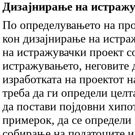
Дизајнирање на истраж
По определувањето на про
кон дизајнирање на истра
на истражувачки проект со
истражувањето, неговите 
изработката на проектот 
треба да ги определи целт
да постави појдовни хипот
примерок, да се определи 
собирање на податоците и