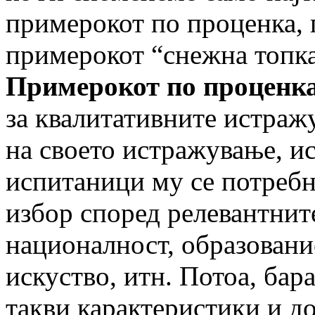
примерокот по проценка,
примерокот “снежна топка
Примерокот по проценк
за квалитативните истраж
на своето истражување, и
испитаници му се потреб
избор според релевантните
националност, образовани
искуство, итн. Потоа, бар
такви карактеристики и до