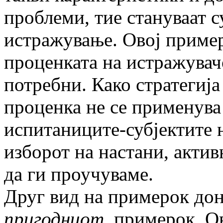
проблеми, тие стануваат с
истражување. Овој пример
проценката на истражувач
потребни. Како стратегиј
проценка не се применува
испитаниците-субјектите 
изборот на настани, акти
да ги проучуваме.
Друг вид на примерок дон
пригодниот
примерок. Ов