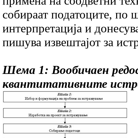
примена на соодветни тех
собираат податоците, по ш
интерпретација и донесува
пишува извештајот за ист
Шема 1: Вообичаен редос
квантитативните ист