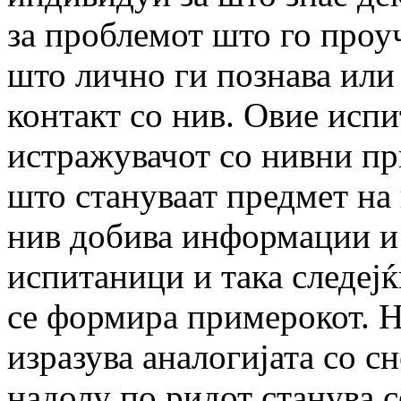
за проблемот што го проуч
што лично ги познава или 
контакт со нив. Овие испи
истражувачот со нивни пр
што стануваат предмет на
нив добива информации и 
испитаници и така следејќ
се формира примерокот. Н
изразува аналогијата со сн
надолу по ридот станува с