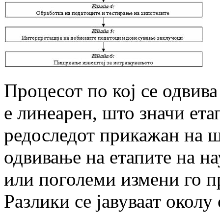
Процесот по кој се одвив
е линеарен, што значи ета
редоследот прикажан на ш
одвивање на етапите на н
или поголеми измени го п
Разлики се јавуваат околу