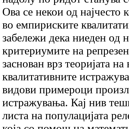
Ова се некои од најчесто
во емпириските квалитат
забележи дека ниеден од н
критериумите на репрезен
заснован врз теоријата на
квалитативните истражувач
видови примероци произле
истражувања. Кај нив теш
листа на популацијата ре
која со помош на математ