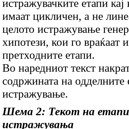
истражувачките етапи кај
имаат цикличен, а не лине
целото истражување гене
хипотези, кои го враќаат 
претходните етапи.
Во наредниот текст накрат
содржината на одделните 
истражување.
Шема 2: Текот на етап
истражувања