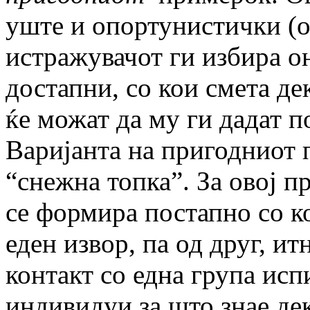
уште и опортунистички (op
истражувачот ги избира о
достапни, со кои смета де
ќе можат да му ги дадат 
Варијанта на пригодниот
“снежна топка”. За овој 
се формира постапно со 
еден извор, па од друг, и
контакт со една група ис
индивидуи за што знае де