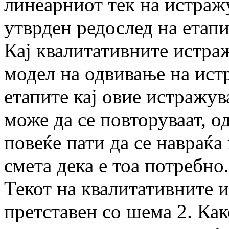
линеарниот тек на истраж
утврден редослед на етапи
Кај квалитативните истра
модел на одвивање на ист
етапите кај овие истражув
може да се повторуваат, 
повеќе пати да се навраќа
смета дека е тоа потребно.
Текот на квалитативните 
претставен со шема 2. Как