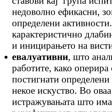
ставови кај група испи
недоволно ефикасни, зо
определени активности.
карактеристично длабин
и иницирањето на вист
евалуативни
, што анал
работите, како оперира 
постигнати определени 
некое искуство. Во оваа
истражувањата што имаа