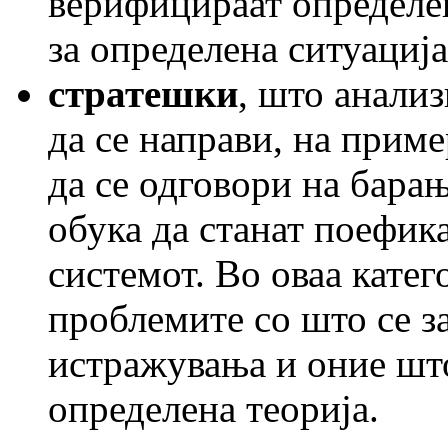
верифицираат определен
за определена ситуација
стратешки
, што анали
да се направи, на приме
да се одговори на барањ
обука да станат поефика
системот. Во оваа катег
проблемите со што се з
истражувања и оние што
определена теорија.