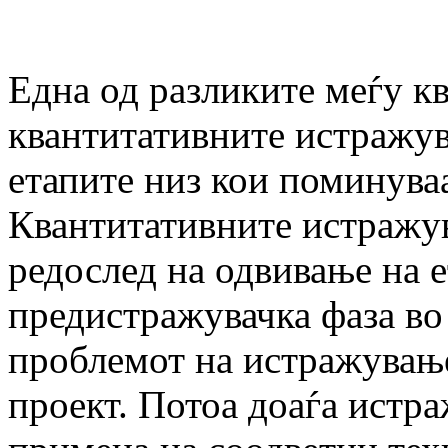
Една од разликите меѓу к
квантитативните истражув
етапите низ кои поминува
Квантитативните истражув
редослед на одвивање на е
предистражувачка фаза во
проблемот на истражување
проект. Потоа доаѓа истра