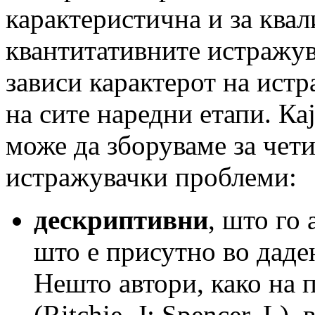
карактеристична и за квал
квантитативните истражув
зависи карактерот на ист
на сите наредни етапи. К
може да зборуваме за чет
истражувачки проблеми:
дескриптивни
, што го
што е присутно во даден
Нешто автори, како на 
(Ritchie, J; Spencer, L