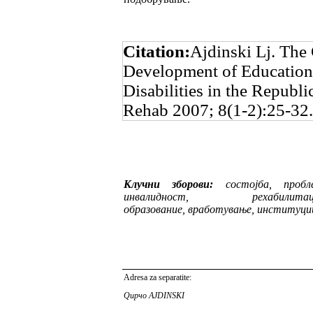
Citation:
Ajdinski Lj. The
Development of Education
Disabilities in the Republ
Rehab 2007; 8(1-2):25-32.
Клучни зборови:
состојба, пробле
инвалид­ност, рехабилитаци
образование, вработу­ва­ње, институци
Adresa za separatite:
Qup
ч
o AJDINSKI