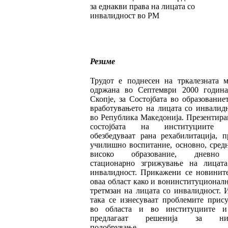
за еднакви права на лицата со
инвалидност во РМ
Резиме
Трудот е поднесен на тркалезната м
одр­жа­на во Септември 2000 годин
Скопје, за Сос­тој­бата во образование
вработувањето на ли­цата со инвалид
во Република Маке­до­ни­ја. Презентира
состојбата на институ­ции­те 
обезбедуваат рана рехабилитација, п
учи­лишно воспитание, основно, сред
ви­со­ко образование, дневн
стационарно згрижу­ва­ње на лицат
инвалидност. Прикажени се но­винит
оваа област како и вонинс­ти­ту­цио­нал­
третмзан на лицата со инвалидност. 
така се изнесуваат проблемите прис
во областа и во институциите и
предлагаат ре­шенија за ни
подобрување.