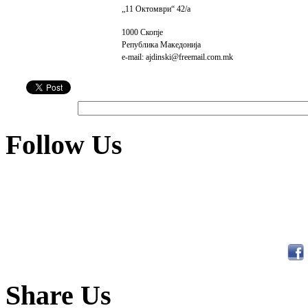
„
11 Октомври
“
42/а
1000 Скопје
Република Македонија
e
-mail:
ajdinski@freemail.com.mk
Follow Us
Share Us