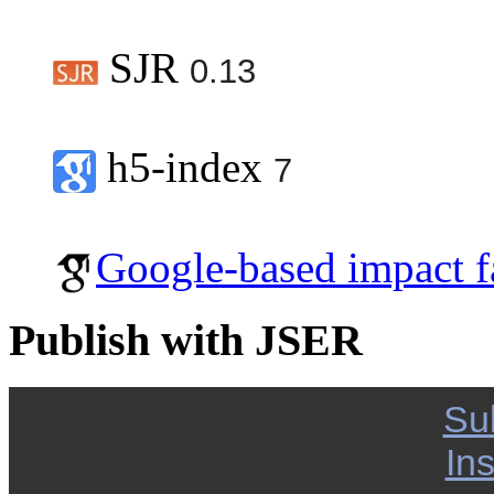
SJR
0.13
h5-index
7
Google-based impact f
Publish with JSER
Su
Ins