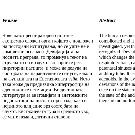
Резиме
Abstract
Човечкиот респираторен систем е
The human respirat
екстремно сложен орган којшто е подложен
com­plicated and it
на постојани испитувања, но сè уште не е
investigated, yet t
комплетно осоз­на­ен. Девијацијата на
recognized. De­viat
носната преграда, го проме­ну­ва текот на
which changes the a
струењето на воздухот во горните рес­
res­piratory tract, c
пираторни патишта, и може да делува на
paranasal sinuses a
состојбата на параназалните синуси, како и
auditory tube. It c
на функцијата на Евстахиевата туба. Исто
adenoids. In the ava
така мо­же да предизвика хипертрофија на
deviations of the n
аденоид­ни­те вегетации. Во достапната
ence on the state o
литера­тура за ана­то­ми­јата и анатомските
the state of the au
недостатоци на нос­на­та пре­града, како и
there are no unifo
нејзиното влијание врз сос­тојбата на
слухот, Евстахиевата туба и сред­но­то уво,
сè уште нема идентични ставови.