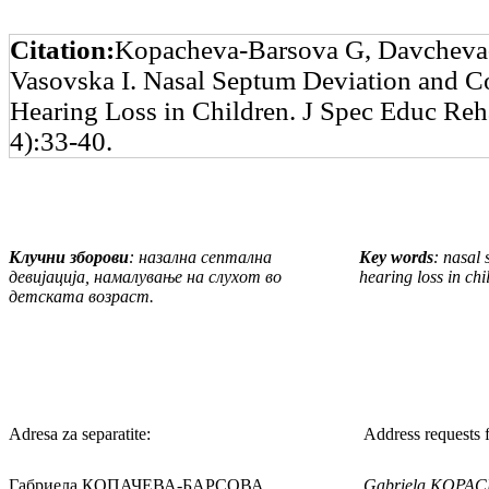
Citation:
Kopacheva-Barsova G, Davchev
Vasovska I. Nasal Septum Deviation and C
Hearing Loss in Children. J Spec Educ Reh
4):33-40.
Клучни
зборови
: назална септална
Key words
:
nasal s
девијација, на
малување на слухот во
hearing loss in chi
детската возраст.
Adresa za separatite:
Address requests f
Габриела КОПАЧЕВА-БАРСОВА
Gabriela KOPA