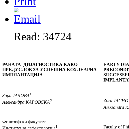
Read: 34724
РАНАТА ДИЈАГНОСТИКА КАКО
EARLY DIA
ПРЕДУСЛОВ
ЗА УСПЕШНА КОХЛЕАРНА
PRECONDI
ИМПЛАНТАЦИЈА
SUCCESSF
IMPLANTA
1
Зора
Ј
АЧОВА
2
Zora
JACHO
Александра
К
АРОВСКА
Aleksandra
K
Филозофски факултет
1
Faculty of Ph
Институт за дефектологија