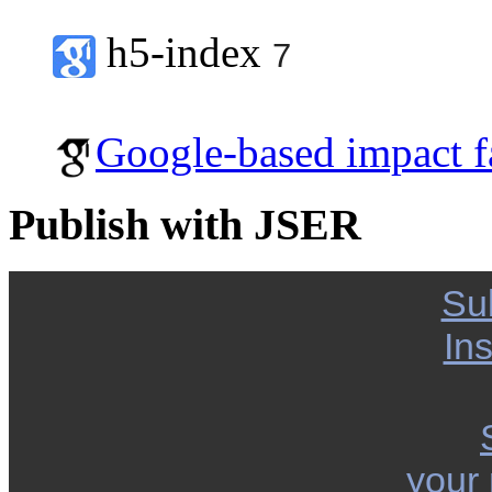
h5-index
7
Google-based impact f
Publish with JSER
Su
Ins
your