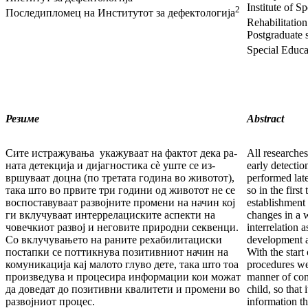
Institute of S
2
Последипломец на Институтот за дефектологија
Rehabilitation
Postgraduate s
Special Educa
Резиме
Abstract
Сите истражувања укажуваат на фактот дека ра­­­
All researches 
ната детекција и дијагностика сè уште се из­
early de­tectio
вршуваат доцна (по третата година во жи­во­тот),
performed late 
така што во првите три години од жи­во­тот не се
so in the first
воспоставуваат развојните промени на начин кој
establishment
ги вклучуваат интеррелациските ас­пек­ти на
changes in a w
човечкиот развој и неговите природни сек­вен­ци.
interrelation 
Со вклучувањето на раните рехаби­ли­тацис­ки
development a
постапки се поттикнува позитивниот начин на
With the start 
комуникација кај малото глуво дете, така што тоа
procedures we
произведува и процесира инфор­ма­ции кои можат
manner of com
да доведат до позитивни ква­ли­тети и промени во
child, so that
развојниот процес.
information th