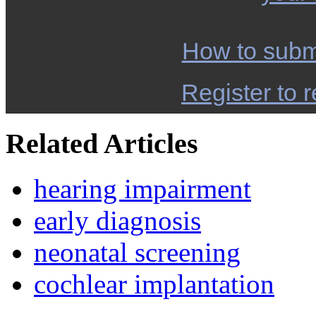
How to subm
Register to r
Related Articles
hearing impairment
early diagnosis
neonatal screening
cochlear implantation