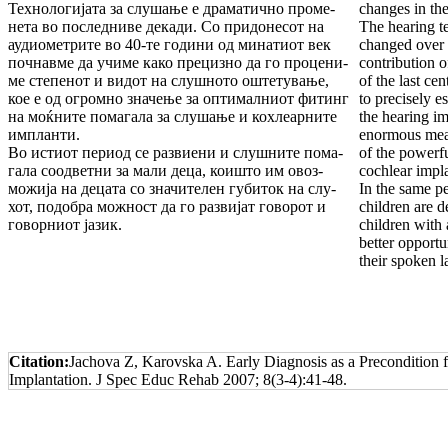
Технологијата за слушање е драматично про­ме­
changes in the
не­та во последниве декади. Со придонесот на
The hearing t
аудиометрите во 40-те години од минатиот век
changed over 
почнавме да учиме како прецизно да го проце­ни­
contribution o
ме степенот и видот на слушното оштету­ва­ње,
of the last ce
кое е од огромно значење за оптималниот фи­­тинг
to precisely e
на моќните помагала за слушање и кох­леарните
the hearing i
импланти.
enormous mean
Во истиот период се развиени и слушните по­ма­
of the powerfu
гала соодветни за мали деца, коишто им овоз­
cochlear im­p
можија на децата со значителен губиток на слу­
In the same pe
хот, подобра можност да го развијат говорот и
children are 
говорниот јазик.
children with a
better opportu
their spoken 
Citation:
Jachova Z, Karovska A. Early Diagnosis as a Precondition f
Implantation. J Spec Educ Rehab 2007; 8(3-4):41-48.