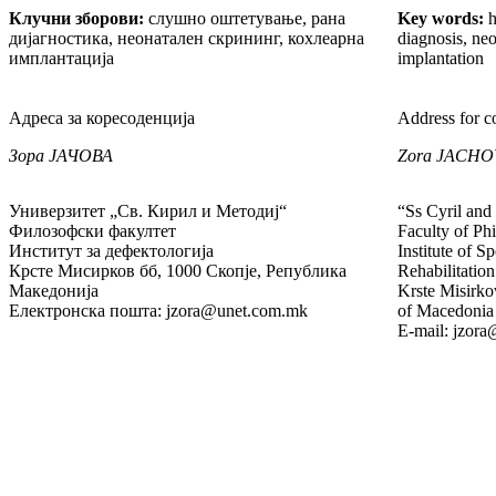
Клучни зборови:
слушно оштетување, рана
Key words:
h
дијагностика, неонатален скрининг, кохлеарна
diagnosis, neo
имплантација
implantation
Адреса за коресоденција
Address for c
Зора Ј
АЧОВА
Zora JACHO
Универзитет „Св. Кирил и Методиј“
“Ss Cyril and
Филозофски факултет
Faculty of Ph
Институт за дефектологија
Institute of S
Крсте Мисирков бб, 1000 Скопје, Република
Rehabilitation
Македонија
Krste Misirko
Електронска пошта: jzora@unet.com.mk
of Macedonia
E-mail: jzor