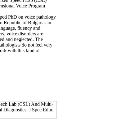
erized Speech Lab (CSL)
­sional Voice Program
oped PhD on voice pathology
in Republic of Bulgaria. In
anguage, fluency and
ers, voice disorders are
red and neglected. The
thologists do not feel very
ork with this kind of
eech Lab (CSL) And Multi-
l Diagnostics. J Spec Educ