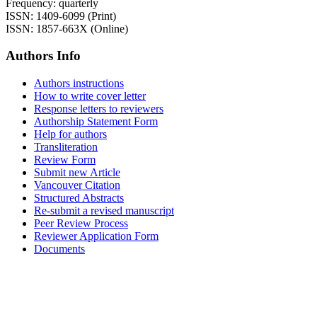
Frequency: quarterly
ISSN: 1409-6099 (Print)
ISSN: 1857-663X (Online)
Authors Info
Authors instructions
How to write cover letter
Response letters to reviewers
Authorship Statement Form
Help for authors
Transliteration
Review Form
Submit new Article
Vancouver Citation
Structured Abstracts
Re-submit a revised manuscript
Peer Review Process
Reviewer Application Form
Documents