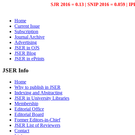
SJR 2016 = 0.13 | SNIP 2016 = 0.059 | IP
Home
Current Issue
Subscription
Journal Archive
Advertising
JSER in OJS
JSER Blog
JSER in ePrints
JSER Info
Home
Why to publish in JSER
Indexing and Abstracting
JSER in University Libraries
Membership
Editorial Office
Editorial Board
Former Editors-in-Chief
JSER List of Reviewers
Contact