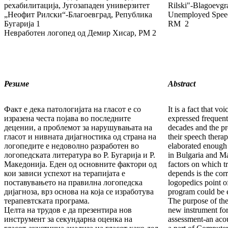
рехабилитација, Југозападен универзитет
Rilski"-Blagoevgr
„Неофит Рилски“-Благоевград, Република
Unemployed Speech
Бугарија 1
RM 2
Невработен логопед од Демир Хисар, РМ 2
Резиме
Abstract
Факт е дека патологијата на гласот е со
It is a fact that v
изра­зе­на честа појава во последните
expressed frequent
децении, а про­бле­мот за нарушувањата на
decades and the pr
гласот и нивната дијагностика од страна на
their speech ther­a
логопедите е не­до­вол­но разработен во
elaborated enough i
логопедската литера­ту­ра во Р. Бугарија и Р.
in Bulgaria and M
Македонија. Еден од основ­ни­те фактори од
factors on which tr
кои зависи успехот на тера­пи­јата е
depends is the cor
поставувањето на правилна лого­пед­ска
logopedics point o
дијагноза, врз основа на која се израбо­ту­ва
pro­gram could be 
те­ра­певтската програма.
The purpose of the 
Целта на трудов е да презентира нов
new instrument for
инстру­мент за секундарна оценка на
assessment-an acou