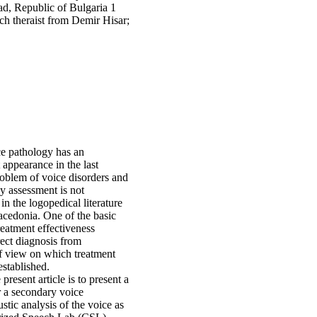
ad, Republic of Bulgaria 1
 theraist from Demir Hisar;
oice pathology has an
 appearance in the last
oblem of voice disorders and
py assessment is not
n the logopedical literature
acedonia. One of the basic
eatment effec­tiveness
rect diagnosis from
f view on which treatment
established.
present article is to present a
 a secondary voice
stic analysis of the voice as