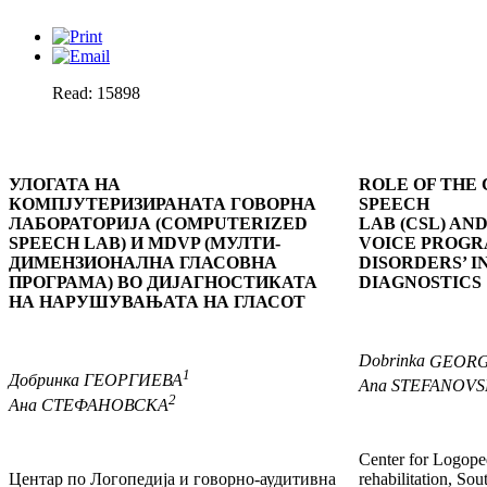
Read: 15898
УЛОГАТА НА
ROLE OF THE
КОМПЈУТЕРИЗИРАНАТА ГОВОРНА
SPEECH
ЛАБОРАТОРИЈА (COMPUTERIZED
LAB (CSL) AN
SPEECH LAB) И MDVP (МУЛТИ-
VOICE PROGRA
ДИМЕНЗИОНАЛНА ГЛАСОВНА
DISORDERS’ 
ПРОГРАМА) ВО ДИЈАГНОСТИКАТА
DIAGNOSTICS
НА НАРУШУВАЊАТА НА ГЛАСОТ
Dobrinka
GEORG
1
Добринка
ГЕОРГИЕВА
Ana
STEFANOV
2
Ана
СТЕФАНОВСКА
Center for Logope
Центар по Логопедија и говорно-аудитивна
reha­bilitation, So