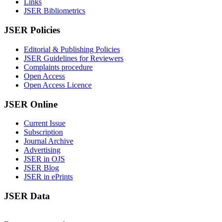
Links
JSER Bibliometrics
JSER Policies
Editorial & Publishing Policies
JSER Guidelines for Reviewers
Complaints procedure
Open Access
Open Access Licence
JSER Online
Current Issue
Subscription
Journal Archive
Advertising
JSER in OJS
JSER Blog
JSER in ePrints
JSER Data