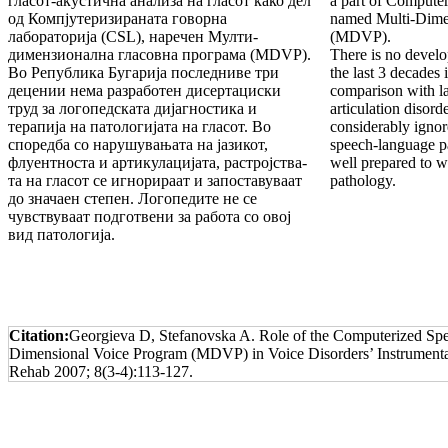
гласот-акустична анализа на гласот како дел
a part of Com­put
од Компју­те­ри­зи­ра­на­та говорна
named Multi-Dimen
лабораторија (CSL), наречен Мул­­­ти-
(MDVP).
димензионална гласовна програма (MDVP).
There is no devel
Во Република Бугарија последниве три
the last 3 decades 
децении нема разработен дисертациски
compari­son with l
труд за лого­пед­ската дијагностика и
articulation disor­d
терапија на патологијата на гласот. Во
considerably igno
споредба со нарушувањата на ја­зи­кот,
speech-language pa
флуентноста и артикулацијата, растрој­ства­
well prepared to w
та на гласот се игнорираат и запоставуваат
pathology.
до значаен степен. Логопедите не се
чувству­ва­ат подготвени за работа со овој
вид патологија.
Citation:
Georgieva D, Stefanovska A. Role of the Computerized Sp
Dimensional Voice Program (MDVP) in Voice Disorders’ Instrumenta
Rehab 2007; 8(3-4):113-127.