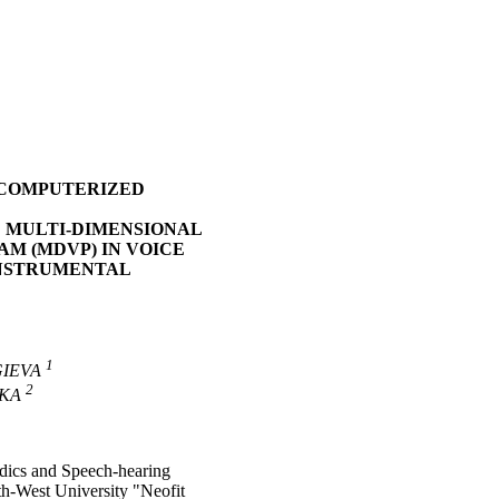
 COMPUTERIZED
D MULTI-DIMENSIONAL
M (MDVP) IN VOICE
INSTRUMENTAL
1
IEVA
2
SKA
dics and Speech-hearing
uth-West University "Neofit