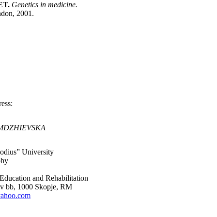
ET.
Genetics in medicine.
ndon, 2001.
ess:
EMDZ
H
IEVSKA
odius” University
phy
l Education and Rehabilitation
ov bb, 1000 Skopje, RM
yahoo.com