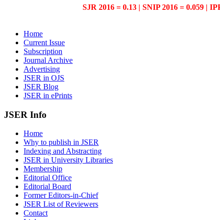
SJR 2016 = 0.13 | SNIP 2016 = 0.059 | IP
Home
Current Issue
Subscription
Journal Archive
Advertising
JSER in OJS
JSER Blog
JSER in ePrints
JSER Info
Home
Why to publish in JSER
Indexing and Abstracting
JSER in University Libraries
Membership
Editorial Office
Editorial Board
Former Editors-in-Chief
JSER List of Reviewers
Contact