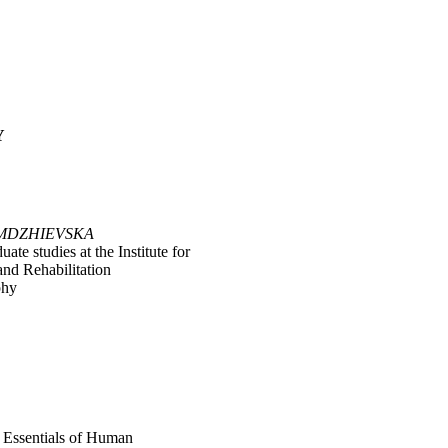
Y
MDZ
H
IEVSKA
uate studies at the Institute for
and Rehabilitation
phy
. Essentials of Human