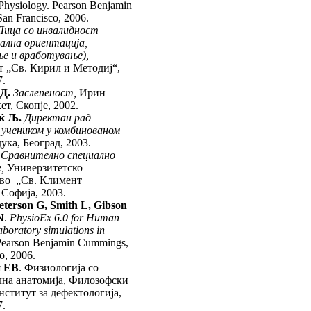
hysiology. Pearson Benjamin
an Francisco, 2006.
Лица со инвалидност
ал
на ориентација,
е и вра
боту
вање),
 „Св. Кирил и Мето­диј“,
7.
 Д.
Заслепеност,
Ирин
т, Скопје, 2002.
ќ Љ.
Директан рад
 у
ч
еником у комбинованом
ука, Београд, 2003.
.
Сравнително специално
,
Универзитетско
тво „Св. Климент
Софија, 2003.
Peterson G, Smith L, Gibson
N
.
PhysioEx 6.0 for Human
aboratory simulations in
earson Benjamin Cummings,
o, 2006.
и ЕВ
. Физиологија со
­на анатомија, Филозофски
н­ститут за дефектологија,
7.