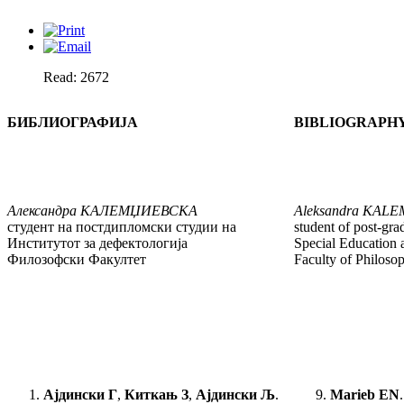
Read: 2672
БИБЛИОГРАФИЈА
BIBLIOGRAPH
Александра
КАЛЕМЏИЕВСКА
Aleksandra
KALE
студент на постдипломски студии на
student of post-grad
Институтот за дефектологија
Special Education 
Филозофски Факултет
Faculty of Philoso
Ајдински
Г
,
Киткањ З
,
Ајдински Љ
.
Marieb EN