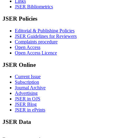
Links
JSER Bibliometrics
JSER Policies
Editorial & Publishing Policies
JSER Guidelines for Reviewers
Complaints procedure
Open Access
Open Access Licence
JSER Online
Current Issue
Subscription
Journal Archive
Advertising
JSER in OJS
JSER Blog
JSER in ePrints
JSER Data