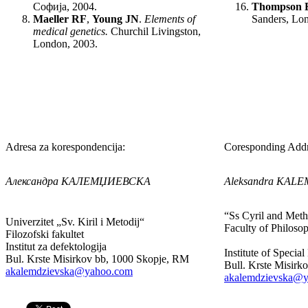
Софија, 2004.
Thompson 
Maeller RF
,
Young JN
.
Elements of
Sanders, Lo
medical genetics.
Churchil Livingston,
London, 2003.
Adresa za korespondencija:
Coresponding Addr
Александра КАЛЕМЏИЕВСКА
Aleksandra KAL
“Ss Cyril and Meth
Univerzitet „Sv. Kiril i Metodij“
Faculty of Philoso
Filozofski fakultet
Institut za defektologija
Institute of Specia
Bul. Krste Misirkov bb, 1000 Skopje, RM
Bull. Krste Misirk
akalemdzievska@yahoo.com
akalemdzievska@