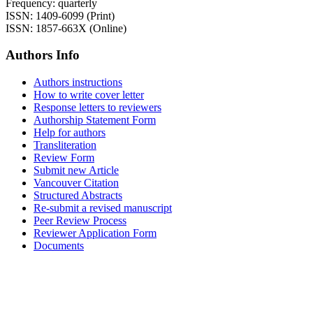
Frequency: quarterly
ISSN: 1409-6099 (Print)
ISSN: 1857-663X (Online)
Authors Info
Authors instructions
How to write cover letter
Response letters to reviewers
Authorship Statement Form
Help for authors
Transliteration
Review Form
Submit new Article
Vancouver Citation
Structured Abstracts
Re-submit a revised manuscript
Peer Review Process
Reviewer Application Form
Documents