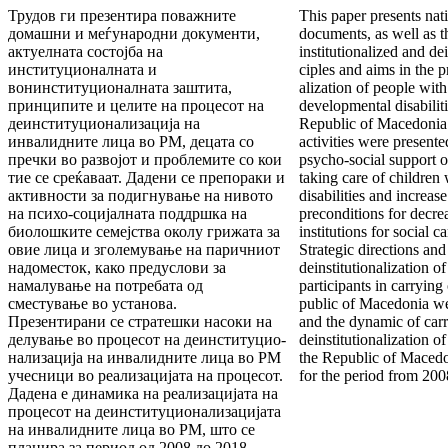
Трудов ги презентира поважните
This paper presents nati
домашни и меѓ­­у­народни документи,
documents, as well as th
актуелната состојба на
institutionalized and dei
институционалната и
ciples and aims in the p
вонинституционалната заш­­­тита,
alization of people with
принципите и целите на процесот на
developmental disabiliti
де­институционализација на
Republic of Macedoni
инвалидните лица во РМ, децата сo
activities were presente
пречки во развојот и проб­ле­ми­­те со кои
psycho-social support of
тие се среќаваат. Дадени се препо­ра­ки и
taking care of children
активности за
подигнување на нивото
disabilities and increas
на психо-социјалната поддршка на
preconditions for decrea
биолошките се­меј­ства околу грижата за
institutions for social ca
овие лица и зголе­му­ва­ње на паричниот
Strategic directions and 
надоместок, како предус­ло­ви за
deinstitutionalization of
намалување на потребата од
participants in carrying
сместување во установа.
public of Macedonia were
Презентирани се
стратешки насоки на
and the dynamic of carr
делување во процесот на деинституцио­
deinstitutionalization of
на­ли­зација на ин­ва­лидните лица во РМ
the Republic of Macedo
учесници во реали­за­ци­ја­та на процесот.
for the period from 200
Дадена е динамика на реали­за­цијата на
процесот на деинституционали­за­ци­ја­та
на инвалидните лица во РМ,
што
се
пла­ни­ра за период од 2008 до 2018