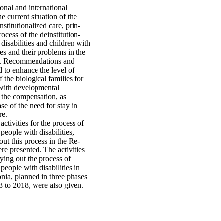
onal and international
e current situation of the
nstitutionalized care, prin­
rocess of the deinstitution­
 disabilities and children with
es and their problems in the
a. Recommendations and
d to enhance the level of
 the biological families for
 with developmental
e the compensation, as
se of the need for stay in
re.
activities for the process of
 people with disabilities,
 out this process in the Re­
 presented. The acti­vi­ties
ying out the process of
 people with disabilities in
nia, planned in three phases
8 to 2018, were also given.