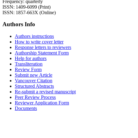
Frequency: quarterly
ISSN: 1409-6099 (Print)
ISSN: 1857-663X (Online)
Authors Info
Authors instructions
How to write cover letter
Response letters to reviewers
Authorship Statement Form
Help for authors
Transliteration
Review Form
Submit new Article
Vancouver Citation
Structured Abstracts
Re-submit a revised manuscript
Peer Review Process
Reviewer Application Form
Documents