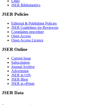
Links
JSER Bibliometrics
JSER Policies
Editorial & Publishing Policies
JSER Guidelines for Reviewers
Complaints procedure
Open Access
Open Access Licence
JSER Online
Current Issue
Subscription
Journal Archive
Advertising
JSER in OJS
JSER Blog
JSER in ePrints
JSER Data