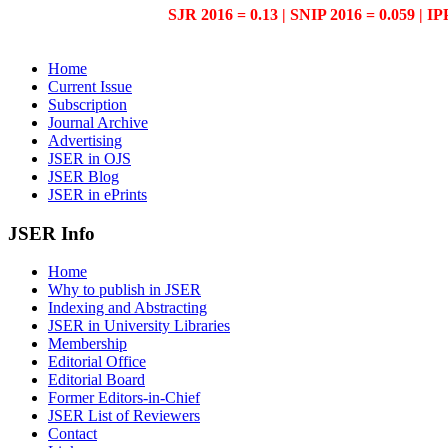
SJR 2016 = 0.13 | SNIP 2016 = 0.059 | IP
Home
Current Issue
Subscription
Journal Archive
Advertising
JSER in OJS
JSER Blog
JSER in ePrints
JSER Info
Home
Why to publish in JSER
Indexing and Abstracting
JSER in University Libraries
Membership
Editorial Office
Editorial Board
Former Editors-in-Chief
JSER List of Reviewers
Contact