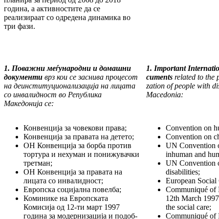
година, а актив­нос­тите да се
реализираат со одредена дина­ми­ка во
три фази.
1. Поважни меѓународни и домашни
1. Important Internati
до­ку­мен­ти
врз кои се засн
ива
процесот
cuments
related to the 
на де­ин­­сти­­ту­ционализација на лицата
zation of people with di
со инва­лид­ност во Р
епублика
Macedonia:
Македонија
се:
Конвенција за човекови права;
Convention on h
Конвенција за правата на детето;
Convention on chi
ОН Конвенција за борба против
UN Convention on
тортура и нехуман и понижувачки
inhuman and humi
третман;
UN Convention on
ОН Конвенција за правата на
disabilities;
лицата со инвалидност;
European Social 
Европска социјална повелба;
Communiqué of 
Коминике на Европската
12th March 1997 
Комисија од 12-ти март 1997
the social care;
година за модерниза­ција и по­доб­
Communiqué of 