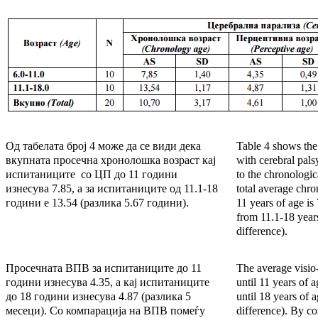
Од табелата број 4 може да се види дека
Table 4 shows the
вкупната просечна хронолошка возраст кај
with cerebral pal
испитаниците со ЦП до 11 години
to the chronologica
изнесува 7.85, а за испитаниците од 11.1-18
total average chro
години е 13.54 (разлика 5.67 години).
11 years of age is 
from 11.1-18 years
difference).
Просечната ВПВ за испитаниците до 11
The average visio-
години изнесува 4.35, а кај испитаниците
until 11 years of a
до 18 години изнесува 4.87 (разлика 5
until 18 years of 
месеци). Со компарација на ВПВ помеѓу
difference). By co