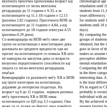
вкупната просечна хронолошка возраст кај
chronological age 
испитаниците со лесна ментална
retardation until 1
ретардација до 11 години e 9.33, а за
students from 11,1
испитаниците од 11.1-18 години е 12.15
years difference).
(разлика 2.82 години). Просечната ВПВ за
for students until 
испитаниците до 11 години e 4.84, а кај
students until 18 
испитаниците до 18 години изнесува 4.55
days).
(разлика-0.29 дена).
By comparing the 
Со компарација на ВПВ меѓу овие две
groups of students 
групи на испитаници е констатирано дека
obtained, but the 
разликата во средните вредности оди во
goes in favor of 
прилог на испитаниците со помала ХВ што
makes us assume th
нè наведува на заклучок дека со возраста
perceptive abilitie
визуелно перцептивните способности кај
mental retardation
лицата со лесна ментална ретардација
Comparing the di
опаѓаат.
in the three categ
Компарирајќи ги разликите меѓу ХВ и ВПВ
interesting data. A
кај трите категории на испитаници,
is the least diffe
дојдовме до интересни податоци. На
PA in regard to CP
возраст од 6 до 11 години, најмала разлика
probably is owned 
меѓу просечната ХВ и ВПВ имаа
individual with an
испитаниците со ЦП (од 3,5 години). Ова
By the achieved re
може да се должи на фактот дека повеќето
greatest lagging b