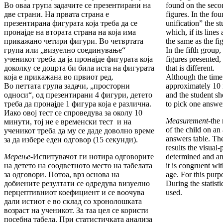
Во оваа група задачите се презентирани на
found on the sec
две страни. На првата страна е
figures. In the fou
презентирана фигурата која треба да се
unification” the st
пронајде на втората страна на која има
which, if its line
прикажано четири фигури. Во четвртата
the same as the fi
група или „визуелно соединување“
In the fifth group,
ученикот треба да ја пронајде фигурата која
figures presented,
доколку се доцрта би била иста на фигурата
that is different.
која е прикажана во првиот ред.
Although the time f
Во петтата група задачи, „просторни
approximately 10 mi
односи“, од презентирани 4 фигури, детето
and the student sh
треба да пронајде 1 фигура која е различна.
to pick one answe
Иако овој тест се спроведува за околу 10
Measurement
-the
минути, тој не е временски тест и на
of the child on an
ученикот треба да му се даде доволно време
answers table. The
за да избере еден одговор (15 секунди).
results the visual-
Мерење
-Испитувачот ги нотира одговорите
determined and an
на детето на соодветното место на табелата
it is congruent wi
за одговори. Потоа, врз основа на
age. For this purpo
добиените резултати се одредува визуелно
During the statisti
перцептивниот коефициент и се воочува
used.
дали истиот е во склад со хронолошката
возраст на ученикот. За таа цел се користи
посебна табела. При статистичката анализа