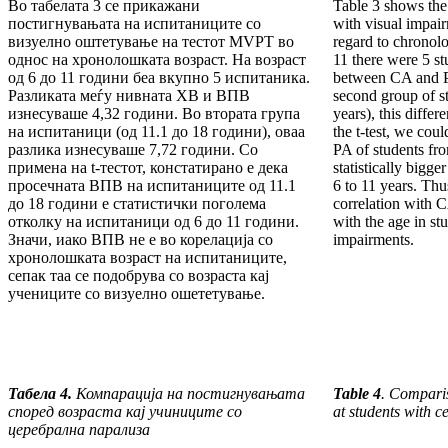
Во табелата 3 се прикажани
Table 3 shows the
постигнувањата на испитаниците со
with visual impai
визуелно оштетување на тестот MVPT во
regard to chronolo
однос на хронолошката возраст. На возраст
11 there were 5 st
од 6 до 11 години беа вкупно 5 испитаника.
between CA and P
Разликата меѓу нивната ХВ и ВПВ
second group of s
изнесуваше 4,32 години. Во втората група
years), this diffe
на испитаници (од 11.1 до 18 години), оваа
the t-test, we cou
разлика изнесуваше 7,72 години. Со
PA of students fr
примена на t-тестот, констатирано е дека
statistically bigge
просечната ВПВ на испитаниците од 11.1
6 to 11 years. Thu
до 18 години е статистички поголема
correlation with C
отколку на испитаници од 6 до 11 години.
with the age in st
Значи, иако ВПВ не е во корелација со
impairments.
хронолошката возраст на испитаниците,
сепак таа се подобрува со возраста кај
учениците со визуелно ошететување.
Табела 4.
Компарација на постигнувањата
Table 4
. Compari
според возраста кај учиниците со
at students with c
церебрална парализа