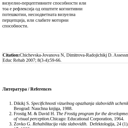
визуелно-перцептивните способности или
тоа е рефлексија од општите когнитивни
потешкотии, несоодветната визуелна
перцепција, или слабите моторни
способности.
Citation:
Chichevska-Jovanova N, Dimitrova-Radojichikj D. Assessmen
Educ Rehab 2007; 8(3-4):59-66.
Литература
/
References
Dikikj S.
Specifichnosti vizuelnog opazhanja slabo
vidih ucheni
Beograd: Nauchna knjiga, 1988.
Frostig M. & David H.
The Frostig program for the developme
of visual perception.
Chicago: Educational Corporation, 1964.
Zovko G.
Rehabilitacija vida slabovidih.
Defektologija, 24 (1),