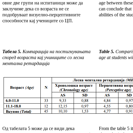
овие две групи на испитаници може да
age between these
заклучиме дека со возраста не се
can conclude that 
подобруваат визуелно-перцептивните
abilities of the st
способности кај учениците со ЦП.
Табела 5.
Компарација на постигнувањата
Table 5.
Compariso
според возраста кај учиниците со лесна
age at students wi
ментална ретардација
Од табелата 5 може да се види дека
From the table 5 it