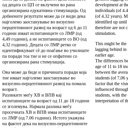
од децата со ЦП се вклучени во рана
development at t
организирана едукативна стимулација. Од
individuals (of 4.
добиените резултати може да се види дека
(of 4.32 years). 
најголемо заостанување во визуелно
identified up until
перцептивниот развој на возраст од 6 до 11
therefore are not 
години имаат испитаниците со ЛМР (од
stimulation.
4,49 години), а не испитаниците со ВО (од
This might be the
4,32 години). Децата со ЛМР ретко се
lagging behind in
идентификуваат сè до поаѓање во училиште
earlier age.
па поради тоа тие и не се опфатени со
The differences b
организирана рана стимулација.
age of 11 to 18 in
Ова може да биде и причината поради која
between the ave
тие имаат најголемо заостанување во
students (of 7,06 
визуелно-перцептивниот развој на помала
factor that the vis
возраст.
influenced through
Разликите меѓу ХВ и ВПВ кај
students, with the
испитаниците nа возраст од 11 до 18 години
interpretation of t
се зголемува. Најмала разлика меѓу
просечната ХВ и ВПВ имаа испитаниците
со ЛМР (од 7.06 години). Истото укажува
на фактот дека на визуелно-перцептивните