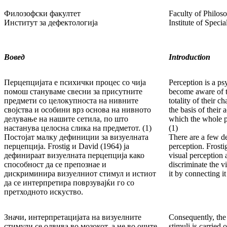
Филозофски факултет
Faculty of Philos
Институт за дефектологија
Institute of Speci
Вовед
Introduction
Перцепцијата е психички процес со чија
Perception is a p
помош стануваме свесни за присутните
become aware of t
предмети со целокупноста на нивните
totality of their c
својства и особини врз основа на нивното
the basis of their 
делување на нашите сетила, по што
which the whole pi
настанува целосна слика на предметот. (1)
(1)
Постојат малку дефиниции за визуелната
There are a few de
перцепција. Frostig и David (1964) ја
perception. Frosti
дефинираат визуелната перцепција како
visual perception a
способност да се препознае и
discriminate the vi
дискриминира визуелниот стимул и истиот
it by connecting i
да се интерпретира поврзувајќи го со
претходното искуство.
Значи, интерпретацијата на визуелните
Consequently, the 
стимули се одвива во мозокот, а не во очите.
stimuli is carried 