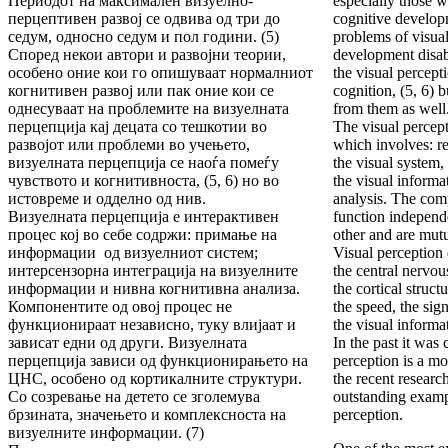
Периодот на максимален визуелно-
especially those 
перцептивен развој се одвива од три до
cognitive developm
седум, односно седум и пол години. (5)
problems of visual
Според некои автори и развојни теории,
development disabi
особено оние кои го опишуваат нормалниот
the visual percept
когнитивен развој или пак оние кои се
cognition, (5, 6) b
однесуваат на проблемите на визуелната
from them as well
перцепција кај децата со тешкотии во
The visual percept
развојот или проблеми во учењето,
which involves: r
визуелната перцепција се наоѓа помеѓу
the visual system, 
чувството и когнитивноста, (5, 6) но во
the visual informa
истовреме и одделно од нив.
analysis. The com
Визуелната перцепција е интерактивен
function independe
процес кој во себе содржи: примање на
other and are mut
информации од визуелниот систем;
Visual perception
интерсензорна интеграција на визуелните
the central nervo
информации и нивна когнитивна анализа.
the cortical struct
Компонентите од овој процес не
the speed, the sig
функционираат независно, туку влијаат и
the visual informat
зависат едни од други. Визуелната
In the past it was
перцепција зависи од функционирањето на
perception is a mo
ЦНС, особено од кортикалните структури.
the recent researc
Со созревање на детето се зголемува
outstanding exampl
брзината, значењето и комплексноста на
perception.
визуелните информации. (7)