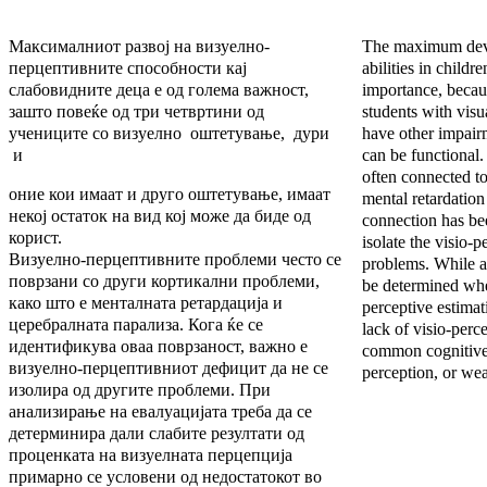
Максималниот развој на визуелно-
The maximum deve
перцептивните способности кај
abilities in childr
слабовидните деца е од голема важност,
importance, becaus
зашто повеќе од три четвртини од
students with vis
учениците со визуелно оштетување, дури
have other impair
и
can be functional.
often connected to
оние кои имаат и друго оштетување, имаат
mental retardation
некој остаток на вид кој може да биде од
connection has been
корист.
isolate the visio-p
Визуелно-перцептивните проблеми често се
problems. While an
поврзани со други кортикални проблеми,
be determined whet
како што е менталната ретардација и
perceptive estimat
церебралната парализа. Кога ќе се
lack of visio-percep
идентификува оваа поврзаност, важно е
common cognitive d
визуелно-перцептивниот дефицит да не се
perception, or wea
изолира од другите проблеми. При
анализирање на евалуацијата треба да се
детерминира дали слабите резултати од
проценката на визуелната перцепција
примарно се условени од недостатокот во