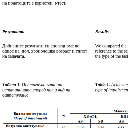
на податоците е користен t-тест.
Резултати
Results
Добиените резултати ги споредивме во
We compared the a
однос на: пол, хронолошка возраст и типот
reference to the s
на задачата.
the type of the tas
Табела 1.
Постигнувањата на
Table 1.
Achieveme
испитаниците според пол и вид на
type of impairmen
оштетување