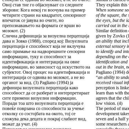
Овој став тие го објаснуваат со следните
They explain this
зборови: Кога некој ги воочува на пример
When someone sees
четирите страни на квадратот, сензорниот
of the square, the
впечаток се јавува во очите, но
the eyes, but the i
препознавањето на формата се врши во
carried out in the 
мозокот. (2)
Similar definition 
Слична дефиниција за визуелна перцепција
given by Zovko (
дава и Зовко (1988), според кој: Визуелната
an ability that inc
перцепција е способност која не вклучува
external sensory i
само примање на надворешните сензорни
to identify and int
информации, туку и способност за
depending on the e
идентификација и интеграција на овие
identification and
информации, во зависност од искуството на
out in the brain, n
субјектот. Овој процес на идентификација и
Pagliano (1994) de
интеграција се одвива во мозокот, а не во
“
an ability to und
органот за вид. (3) Pagliano (1994) ја
received visual in
дефинира визуелната перцепција како
perception is linke
способност да се разберат и интерпретираат
learn than with th
сите примени визуелни информации.
agrees that the chi
Поради тоа што визуелната перцепција е
low vision. (4)
повеќе поврзана со способноста за учење
The period of max
отколку со состојбата на окото, тој се
development takes
сложува дека децата и покрај слабиот вид,
seven and a half y
можат да учат. (4)
some researchers 