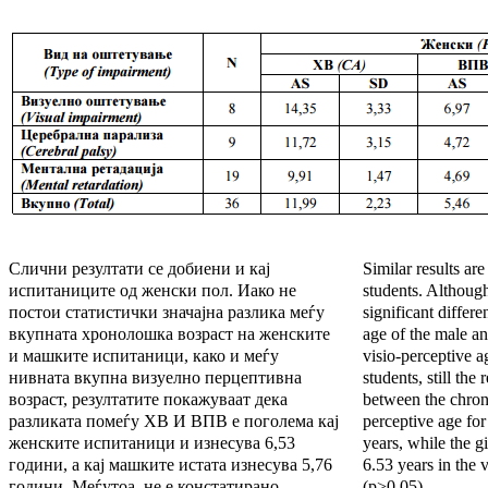
Слични резултати се добиени и кај
Similar results ar
испитаниците од женски пол. Иако не
students. Although 
постои статистички значајна разлика меѓу
significant differ
вкупната хронолошка возраст на женските
age of the male an
и машките испитаници, како и меѓу
visio-perceptive a
нивната вкупна визуелно перцептивна
students, still the
возраст, резултатите покажуваат дека
between the chrono
разликата помеѓу ХВ И ВПВ е поголема кај
perceptive age for
женските испитаници и изнесува 6,53
years, while the g
години, а кај машките истата изнесува 5,76
6.53 years in the 
години. Меѓутоа, не е констатирано
(p>0,05).