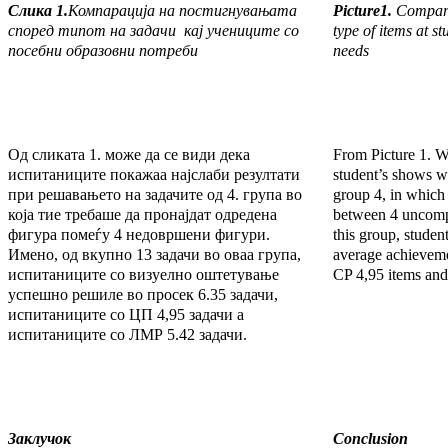
Слика 1.
Компарација на постигнувањата
Picture1.
Compari
според типот на задачи кај уч
e
ниците со
type of items at s
посебни образов
ни потреби
needs
Од сликата 1. може да се види дека
From Picture 1. We
испитаниците покажаа најслаби резултати
student’s shows w
при решавањето на задачите од 4. група во
group 4, in which
која тие требаше да пронајдат одредена
between 4 uncompl
фигура помеѓу 4 недовршени фигури.
this group, studen
Имено, од вкупно 13 задачи во оваа група,
average achieveme
испитаниците со визуелно оштетување
CP 4,95 items an
успешно решиле во просек 6.35 задачи,
испитаниците со ЦП 4,95 задачи а
испитаниците со ЛМР 5.42 задачи.
Заклучок
Conclusion