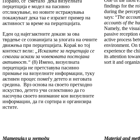
One of the most ex
Порано, се сметало дека визуелната
findings for the r
перцепција е модел на пасивно
during the percept
отсликување, но новите истражувања
says: “
The account
покажуваат дека таа е изразит пример на
accounts of the h
активност за време на перцепцијата.
Namely, the visual
Еден од најегзактните докази за ова
passive reception 
тврдење се сознанијата за улогата на очните
active process bet
движења при перцепцијата. Кораќ во тој
environment. On t
контекст вели:
„Исказите за перцепција се
experience the chil
секогаш искази за човековата постојана
its attention towar
активност.“
(8) Имено, визуелната
sort it and organize
перцепција не претставува пасивно
примање на визуелните информации, туку
активен процес помеѓу детето и неговата
средина. Врз основа на своето претходно
искуство, детето учи селективно да го
насочува своето внимание кон визуелните
информации, да ги сортира и организира
истите.
Материјал и методи
Material and met