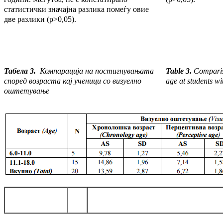
статистички значајна разлика помеѓу овие
две разлики (p>0,05).
Табела 3.
Компарација на постигнувањата
Table 3.
Compariso
според возраста кај уч
е
ници со визуелно
age at students w
оштетување