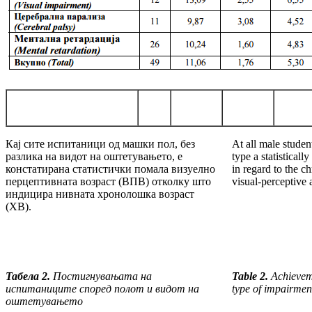
Кај сите испитаници од машки пол, без
At all male studen
разлика на видот на оштетувањето, е
type a statisticall
констатирана статистички помала визуелно
in regard to the c
перцептивната возраст (ВПВ) отколку што
visual-perceptive 
индицира нивната хронолошка возраст
(ХВ).
Табела 2.
Постигнувањата на
Table 2.
Achieveme
испитаниците според полот и видот на
type of impairmen
оштетувањето