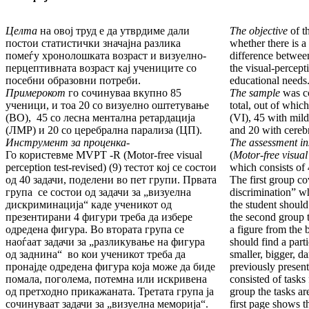
Целта
на овој труд е да утврдиме дали
The objective
of t
постои статистички значајна разлика
whether there is a 
помеѓу хронолошката возраст и визуелно-
difference betwee
перцептивната возраст кај учениците со
the visual-percept
посебни образовни потреби.
educational needs
Примерокот
го сочинуваа вкупно 85
The sample
was co
ученици, и тоа 20 со визуелно оштетување
total, out of whic
(ВО), 45 со лесна ментална ретардација
(VI), 45 with mil
(ЛМР) и 20 со церебрална парализа (ЦП).
and 20 with cerebr
Инструмент за проценка-
The assessment in
Го користевме MVPT -R (Motor-free visual
(
Motor-free visual
perception test-revised) (9) тестот кој се состои
which consists of 
од 40 задачи, поделени во пет групи. Првата
The first group co
група се состои од задачи за „визуелна
discrimination” wh
дискриминација“ каде ученикот од
the student should
презентирани 4 фигури треба да избере
the second group t
одредена фигура. Во втората група се
a figure from the
наоѓаат задачи за „разликување на фигура
should find a part
од заднина“ во кои ученикот треба да
smaller, bigger, d
пронајде одредена фигура која може да биде
previously present
помала, поголема, потемна или искривена
consisted of tasks
од претходно прикажаната. Третата група ја
group the tasks a
сочинуваат задачи за „визуелна меморија“.
first page shows t