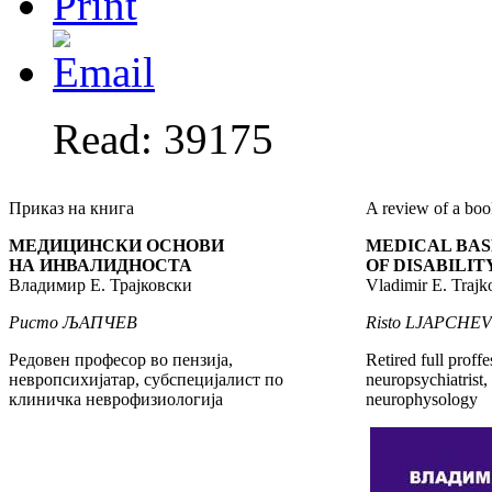
Read: 39175
Приказ на книга
A review of a bo
МЕДИЦИНСКИ ОСНОВИ
MEDICAL BAS
НА ИНВАЛИДНОСТА
OF DISABILIT
Владимир Е. Трајковски
Vladimir Е. Trajk
Ристо
ЉАПЧЕВ
Risto
LJAPCHEV
Редовен професор во пензија,
Retired full proffe
невропсихијатар, субспецијалист по
neuropsychiatrist, 
клиничка неврофизиологија
neurophysology