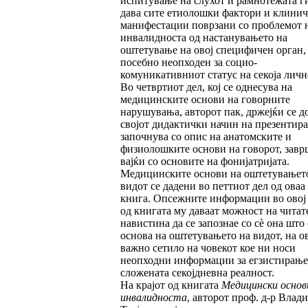
испитување на слухот и рамнотежата г
дава сите етиолошки фактори и клини
мани­фес­тации поврзани со проблемот 
инвалид­нос­та од настанувањето на
оштетување на овој специфичен орган,
посебно неопходен за со­цио­
комуникативниот статус на секоја личн
Во четвртиот дел, кој се однесува на
медицин­ски­те основи на говорните
нарушувања, авто­рот пак, држејќи се д
својот дидактички начин на презентир
започнува со опис на анатом­ски­те и
физиолошките основи на говорот, за­вр­
вајќи со основите на фонијатријата.
Медицинските основи на оштетувањет
ви­дот се дадени во петтиот дел од оваа
книга. Оп­сежните информации во овој
од книгата му даваат можност на читат
навистина да се запознае со сè она што 
основа на оштету­ва­ње­то на видот, на о
важно сетило на човекот кое ни носи
неопходни информации за егзис­ти­ра­ње
сложената секојдневна реалност.
На крајот од книгата
Медицински основ
ин
ва
лидноста
, авторот проф. д-р Влад