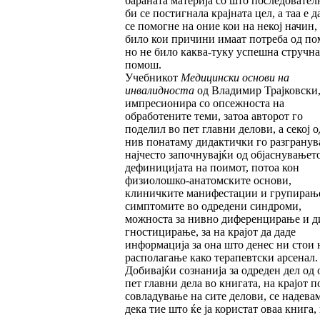
бараната материја со што после­довател
би се постигнала крајната цел, а таа е д
се помогне на оние кои на некој начин,
било кои причини имаат потреба од по
но не било каква-туку успешна стручна
помош.
Учебникот
Медицински основи на
инвалиднос
та
од Владимир Трајковски
импресионира со опсежноста на
обработените теми, затоа авто­рот го
поделил во пет главни делови, а секој о
нив понатаму дидактички го разгранув
нај­чес­то започнувајќи од објаснувањет
дефини­ци­јата на поимот, потоа кон
физиолошко-ана­том­ските основи,
клиничките манифестации и групирањ
симптомите во одредени син­дро­ми,
можноста за нивно диференцирање и ди
гнос­тицирање, за на крајот да даде
информа­ци­ја за она што денес ни стои 
располагање ка­ко терапевтски арсенал.
Добивајќи сознанија за одреден дел од 
пет главни дела во книгата, на крајот п
совла­ду­ва­ње на сите делови, се надева
дека тие што ќе ја користат оваа книга, 