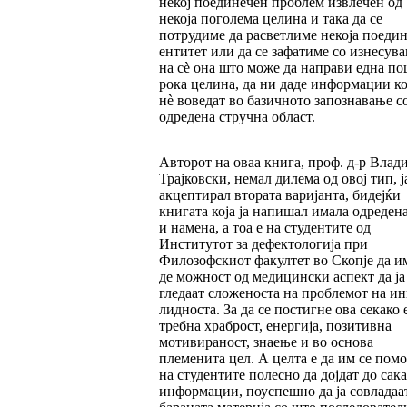
некој поединечен проблем извлечен од
некоја поголема целина и така да се
потрудиме да расветлиме некоја пое­ди­н
ентитет или да се зафатиме со из­не­су­ва
на сè она што може да направи една по­
рока целина, да ни даде информации ко
нè воведат во базичното запознавање с
одре­де­на стручна област.
Авторот на оваа книга, проф. д-р Влад
Трај­ковски, немал дилема од овој тип, ј
акцеп­ти­рал втората варијанта, бидејќи
книгата која ја напишал имала одреден
и намена, а тоа е на студентите од
Институтот за дефектологија при
Филозофскиот факултет во Скопје да им
де можност од медицински аспект да ја 
гледаат сложеноста на проблемот на ин
лид­носта. За да се постигне ова секако 
треб­на храброст, енергија, позитивна
мотиви­ра­ност, знаење и во основа
племенита цел. А цел­та е да им се пом
на студентите полесно да дојдат до сак
информации, поуспешно да ја совладаа