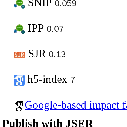
SNIP
0.059
IPP
0.07
SJR
0.13
h5-index
7
Google-based impact f
Publish with JSER