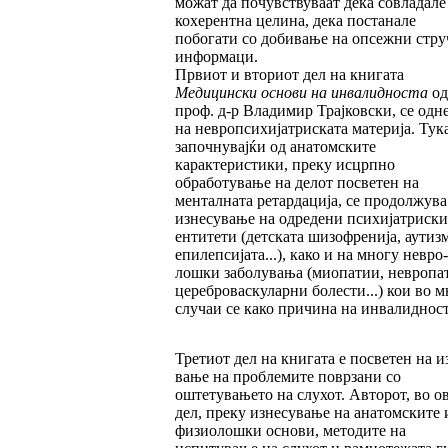
можат да почувству­ва­ат дека совладале
кохерентна целина, де­ка постанале
побогати со добивање на опсеж­ни стр
информаци.
Првиот и вториот дел на книгата
Медицински основи на инвалидноста
од
проф. д-р Владимир Трајковски, се одн
на невропсихијатрис­ка­та материја. Тука
започнувајќи од анатомските
карактеристики, преку исцрпно
обработување на делот посветен на
менталната ретардација, се продолжува
изнесување на одредени пси­хи­јатриски
ентитети (детската шизофренија, аутизм
епилепсијата...), како и на многу нев­ро­
лошки заболувања (миопатии, невропа
цереброваскуларни болести...) кои во м
слу­­чаи се како причина на инвалидност
Третиот дел на книгата е посветен на и
ва­ње на проблемите поврзани со
оштетувањето на слухот. Авторот, во ов
дел, преку изнесување на анатомските 
физиолошки основи, мето­ди­те на