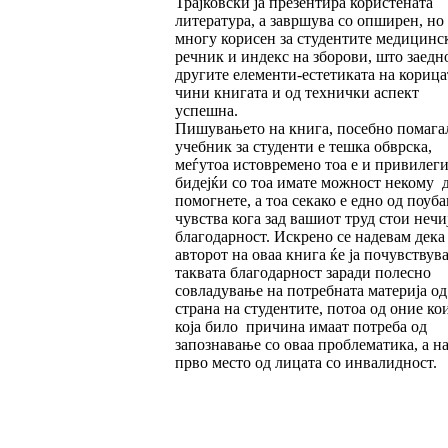
Трај­ков­ски ја презентира користената
литература, а за­вршува со опширен, но
многу корисен за сту­ден­тите медицинс
речник и индекс на збо­ро­ви, што заедн
другите елементи-естетиката на корицат
чини книгата и од технички ас­пект
успешна.
Пишувањето на книга, посебно помага
учеб­ник за студенти е тешка обврска,
меѓутоа исто­вре­мено тоа е и привилеги
бидејќи со тоа имате можност некому 
помогнете, а тоа се­како е едно од поуб
чувства кога зад вашиот труд стои нечи
благодарност. Искрено се надевам дека
авторот на оваа книга ќе ја по­чув­ствув
таквата благодарност заради полесно
совладување на потребната материја од
страна на студентите, потоа од оние ко
која било при­чина имаат потреба од
запознавање со оваа проблематика, а н
прво место од лицата со ин­ва­лидност.