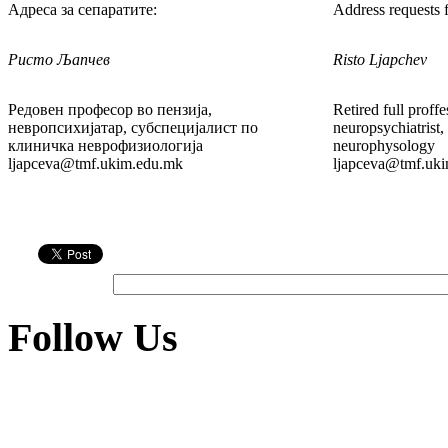
Адреса за сепаратите:
Address requests f
Ристо Љапчев
Risto Ljapchev
Редовен професор во пензија,
Retired full proffe
невропсихијатар, субспецијалист по
neuropsychiatrist, 
клиничка неврофизиологија
neurophysology
ljapceva@tmf.ukim.edu.mk
ljapceva@tmf.uk
Follow Us