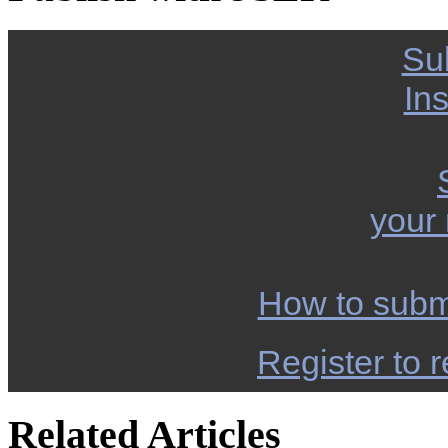
Su
Ins
your
How to subm
Register to r
Related Articles