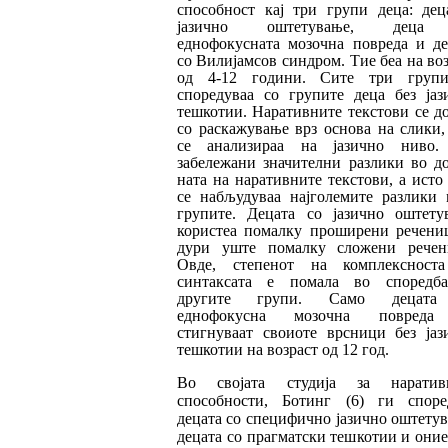
способност кај три групи деца: дец
јазично оштетување, де
ца
еднофокусната мозочна повреда и д
со Вилијам
с
ов синдром. Тие беа на во
од 4-12 години. Сите три груп
споредуваа со групите деца без јаз
тешкотии. Нара
тив
ни
те текстови се д
со раскажување врз осно
ва на слики,
се анализираа на јазично ниво.
забележани значителни разлики во д
на
та на наративните текстови, а исто
се на
бљу
дуваа најголемите разлики 
гру­пи­те. Децата со јазично оштету
користеа по­мал­
ку проширени речени
дури уште по­мал­ку сло
жени речен
Овде, степенот на ком
плек
сност
синтаксата е помала во споредб
другите групи. Само децата
еднофокусна мо
зочна повреда
стигнуваат своиоте врсни
ци без јаз
тешкотии на возраст од 12 год.
Во својата студија за наратив
способности, Бо
тинг (6) ги споре
децата со специфично јазично оштету
децата со прагматски теш
ко
тии и оние