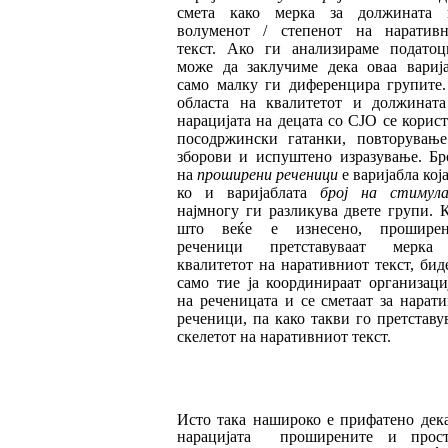
сме­та како мерка за должината 
волуменот / сте­пенот на наратив
текст. Ако ги анали­зи­ра­ме податоц
може да заклучиме дека оваа ва­риј
само малку ги диференцира групите
областа на квалитетот и должинат
нара­ци­јата на децата со СЈО се корис
посодр­жин­ски гатанки, повторувањ
зборови и ис­пуш­тено изразување. Бр
на
проширени ре­че­ници
е варијабла која
ко и варијаблата
број на стимула
најмно­гу ги разликува двете групи. 
што веќе е изнесено, проширен
реченици претставуваат мерка
квалитетот на наративниот текст, би­де
само тие ја ко
о
р
ди
ни
раат организаци
на реченицата и се сме
таат
за
нарати
ре­ченици, па како такви го претставу
ске­ле­тот на наративниот текст.
Исто така нашироко е прифатено дек
на
рацијата проширените и прост