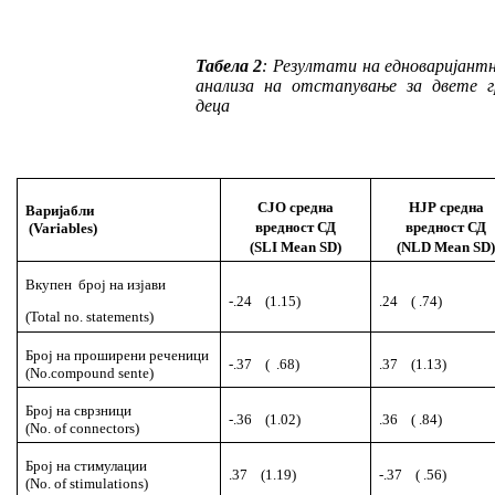
Табела 2
: Резултати на
едноваријант
ана
лиза на отстапување за двете г
деца
СЈО
средна
НЈР
средна
Варијабли
вредност
СД
вредност
СД
(Variables)
(SLI Mean SD)
(NLD Mean SD
Вкупен број на изјави
-.24 (1.15)
.24 ( .74)
(Total no. statements)
Број на проширени реченици
-.37 ( .68)
.37 (1.13)
(No.compound sente)
Број на сврзници
-.36 (1.02)
.36 ( .84)
(No. of connectors)
Број на стимулации
.37 (1.19)
-.37 ( .56)
(No. of stimulations)