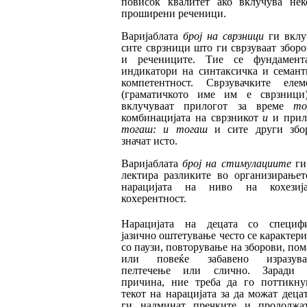
повисок квалитет ако вклучува нек
проширени реченици.
Варијаблата
број на сврзници
ги вклу
сите свр
зници што ги сврзуваат зборо
и рече
ни
ци
те. Тие се фундамент
индикатори на
син­­
таксичка и семант
компетентност. Свр
зу­
вачките елем
(граматичкото име им е сврзници
вклучуваат прилогот за време
т
комбинацијата на сврзникот
и
и прил
тогаш: и тогаш
и сите други збо
значат исто.
Варијаблата
број на стимулациите
ги
лек
ти
ра разликите во организирањет
нараци
ја
та на ниво на кохезиј
кохерентност.
Нара
ци
ја
та на децата со специф
јазично ош­те
ту
ва
ње често се карактер
со паузи, пов­тору
ва
ње на зборови, по
или повеќе забавено из
ра
зув
пелтечење или слично. Заради 
причина, ние треба да го пот­тик­ну
текот на нарацијата за да можат деца
ги надминат пречките и продолжа