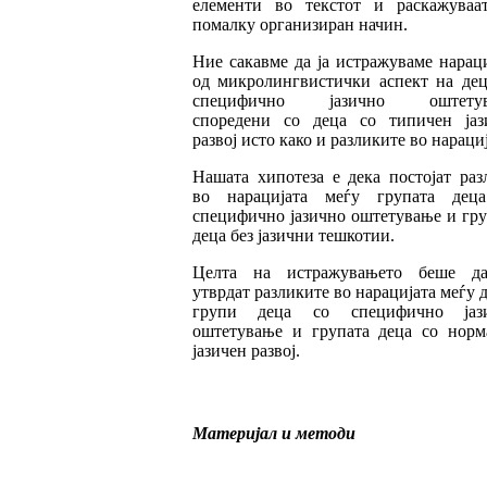
елементи во текс
тот и раскажуваа
помалку организиран начин.
Ние сакавме да ја истражуваме нарац
од ми
к
ролингвистички аспект на дец
специ
фич
но јазично оштетув
споредени со деца со типичен јаз
развој исто како и разликите во нарациј
Нашата хипотеза е дека постојат раз
во на
ра
цијата меѓу групата дец
специфично ја
зич­
но оштетување и гру
деца без јазични теш
котии.
Целта на истражувањето беше д
утврдат раз
ликите во нарацијата меѓу 
групи деца со специфично јаз
оштетување и групата де
ца со норм
јазичен развој.
Материјал и методи