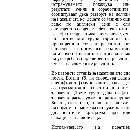
истражувањето по
ка
жува сли
резултати. Реили и соработ
ни
ци
те
соопштуваат дека развојот на должи
на нарацијата кај децата со јазично ош
ва
ње по англиски јазик е сли
споредено со децата без тешкотии
развојна гледна точка пос
тарите уче
во контролната група ко
ристат по
проширени и сложени реченици ког
споредуваат со помалите деца во кон
ната група. Постои тенденција кон на
на употреба на проширените речениц
смет
ка на сложените реченици.
Во неговата студија за наративните сп
нос
ти, Ботинг (6) ги споредува децат
специ
фич
но јазично оштетување, де
со прагма
тич
ни тешкотии и оние 
тешкотии. Двете гру
пи деца со јаз
тешкотии раскажуваат по
кратки прика
Ботинг, исто така, тврди де
ка должи
на нарацијата може да послужи ка
ко д
дијагностички критриум при ид
фикацијата на овие деца.
Истражувањето на наративн