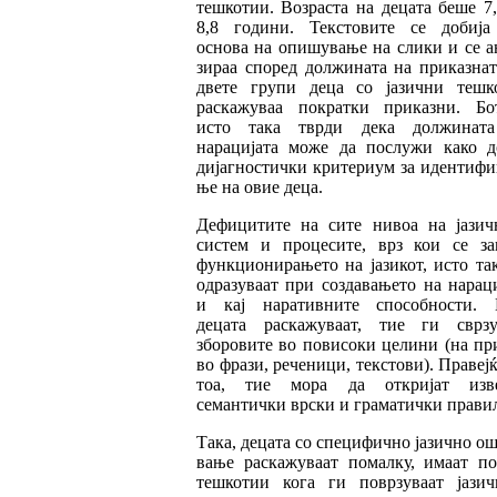
тешкотии. Возраста на децата беше 7
8,8 години. Текстовите се добија
основа на опишување на слики и се а
зи
раа според должината на приказнат
двете гру
пи деца со јазични тешк
раскажуваа по
крат
ки приказни. Бо
исто така тврди дека должинат
нарацијата може да послужи како д
дијагностички критериум за идентифи
ње на овие деца.
Дефицитите на сите нивоа на јазич
систем и процесите, врз кои се за
функциони
ра
ње
то на јазикот, исто та
одразуваат при соз
да
вањето на нараци
и кај наративните спо
соб
ности. 
децата раскажуваат, тие ги свр
з
зборовите во повисоки целини (на пр
во фрази, реченици, текстови). Правеј
тоа, тие мора да откријат изв
семантички врс
ки и граматички прави
Така, децата со специфично јазично о
ва
ње раскажуваат помалку, имаат по
тешко
тии кога ги поврзуваат јазич