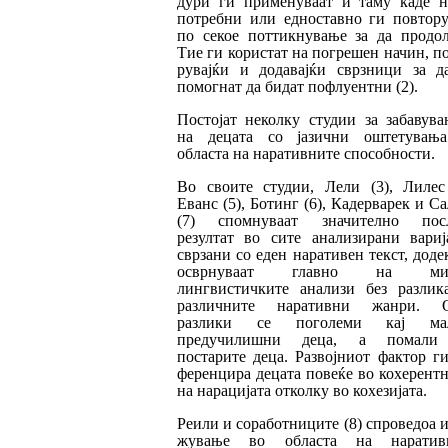
дури ги применуваат и таму каде н
потребни или едноставно ги пов­то­ру­
по секое поттикнување за да продол
Тие ги користат на погрешен начин, п
ру­вај­ќи и додавајќи сврзници за д
помогнат да бидат пофлуентни (2).
Постојат неколку студии за забавува
на де­ца­та со јазични оштетувањ
областа на нара­тив­ните способности.
Во своите студии, Лели (3), Лилес 
Еванс (5), Ботинг (6), Кадерварек и С
(7) спом­ну­ваат значително пос
резултат во сите анализирани вариј
сврзани со еден нара­ти­вен текст, доде
осврнуваат главно на ми­к
лингвистичките анализи без разлик
раз­личните наративни жанри. 
разлики се по­големи кај ма
пре
дучилишни
деца, а пома
ли
постарите деца. Развојниот фактор г
фе­рен­цира децата повеќе во кохер
е
нтн
на на
ра
цијата отколку во кохезијата.
Реили и соработниците (8) спроведоа 
жу
ва
ње во областа на наратив