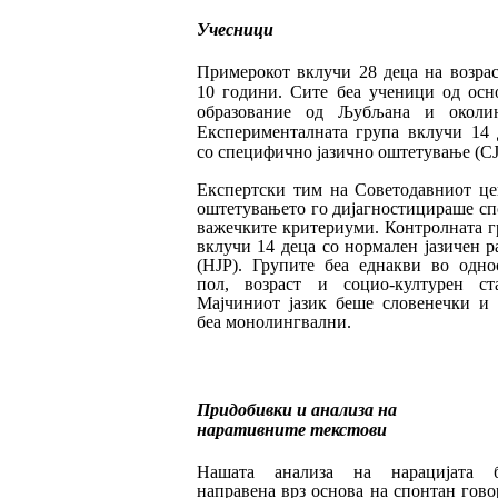
Учесници
Примерокот вклучи 28 деца на возрас
10 го
ди
ни. Сите беа ученици од осн
образо
ва
ние од Љубљана и околин
Експериментал
на
та група вклучи 14 
со
специфично ја
зично оштетување (СЈ
Експертски тим на Советодавниот це
ош
те
ту
вањето го дијагностицираше сп
важеч
ките критериуми. Контролната г
вклучи 14 деца со нормален јазичен р
(НЈР). Групите беа еднакви во одно
пол, возраст и социо-кул
турен ста
Мајчиниот јазик беше слове
неч
ки и 
беа монолингвални.
Придобивки и анализа на
наративните текстови
Нашата анализа на нарацијата 
направена врз основа на спонтан гово