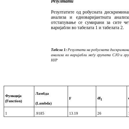
Резултати
Резултатите од робусната дискримина
ана
ли
за
и едноваријантната
анализ
отстапу
ва
ње се сумирани за сите че
варијабли во та
бе
лата 1 и табелата 2.
Табела 1:
Резултати на робусната дискримин
анализа во варијабли меѓу групата СЈО и гр
НЈР
Ламбда
Функција
df
F
1
(Function)
(Lambda)
1
.9185
13.19
26