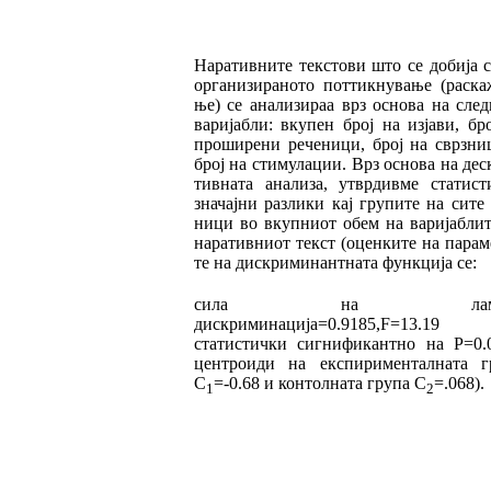
Наративните текстови што се добија 
ор
ганизираното поттикнување (раска
ње) се ана­
лизираа врз основа на след
ва
ријабли: вкупен број на изјави, бр
про
ширени рече
ни
ци, број на сврзни
број на стимулации. Врз основа на дес
тив
ната анализа, утвр
див
ме статист
зна
чајни разлики кај гру
пи
те на сите
ници во вкупниот обем на вари
јаб
лит
на
ративниот текст (оценките на па
ра
м
те на дискриминантната функција се:
сила на ламб
дискриминација=0.9185,
F=13.19
статистички сигнификант
но
на P=0.
цен
тро
и
ди на експирименталната г
C
=-0.68 и кон
толната група C
=.068).
1
2