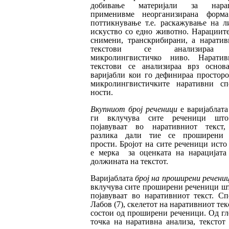
добивање мате
ри
јали за нарац
применивме неорганизирана фор
м
поттикнување т.е. раскажување на л
искуство со едно животно. Нарациите
снимени, транскрибирани, а наратив
тек
с
тови се анализираа
микролингвистичко ни
во. Наратив
текстови се анализираа врз ос
нов
варијабли кои го дефинираа прос
то
ро
микролингвистичките наративни сп
нос
ти.
Вкупниот број реченици
е варијаблата
ги вклучува сите реченици шт
појавуваат во на
ративниот текст,
разлика дали тие се про
ши
рени
прости. Бројот на сите реченици исто
е мерка за оценката на нарацијата
должината на текстот.
Варијаблата
број на проширени речени
вклу
чува сите проширени реченици шт
по
ја
вуваат во наративниот текст. Сп
Лабов (7), скелетот на наративниот тек
состои од проширени реченици. Од гл
точка на на
ративна анализа, текстот