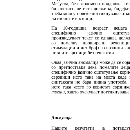
Меѓутоа, без зго­лемена поддршка ти
би постигнале иста должина, бидејќ
треба многу повеќе пот­тик­­нување отк
на нивните врсници.
На 10-годишна возраст децата
специфично ја­зично оштетув
произведуваат текст со ед­нак­ва долж
со помалку проширени рече­ни­ц
стимулации и ист број на сврзници ка
нив­ните врсници без тешкотии.
Оваа јазична аномалија може да се обј
со претпоставка дека помалите дец
специ­фич­но јазично оштетување кори
сврзници исто та­ка на места каде
синтаксата не бара нив­на употреба.
исто така често го користат сврзни
тогаш,
зашто очекуваат поттик­ну­вање
Дискусија
Нашите резултати ја потврдув