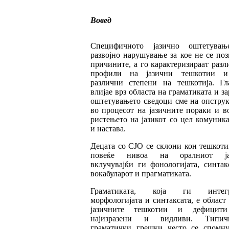
Вовед
Специфичното јазично оштетува
развојно на­рушување за кое не се по
причините, а го карактеризираат раз
профили на јазич­ни тешкотии 
различни степени на теш­ко­ти­ја. Г
влијае врз областа на граматиката и з
оштетувањето сведоци сме на опс­трук
во процесот на јазичните пораки и в
ристењето на јазикот со цел комуник
и настава.
Децата со СЈО се склони кон тешкоти
пове­ќе нивоа на оралниот ја
вклучувајќи ги фо­но­ло­гијата, синтак
вокабуларот и прагма­тиката.
Граматиката, која ги интег
морфологијата и синтаксата, е област
јазичните тешкотии и дефицит
најизразени и видливи. Типич­н
граматички грешки често се спомну