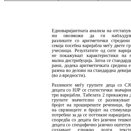
Едноваријантната
анализа на отстапу
ни овоз­можи да ги
набљуду
разликите со арит­
ме­
тички стредини
секоја посебна вари
јаб
ла ме­ѓу двете г
учесници. Резултатите од сите ва­риј
не покажуваат карактерис
ти
ки на н
мална дистрибуција. Затоа се стандар
д
ра­ни, додека аритметичката средина е
ра­зена во делови на стандардна девија
(во z-вред­нос­ти).
Разликите меѓу групите деца со С
децата со НЈР се статистички значајни
три варијабли. Табелата 2 прикажува 
групите значително се разликуваа
бројот на проширените ре­че­ни­ци, бр
на сврзниците и бројот на сти­му­лац
потребни за да се поттикне нарацијата
споредба со децата без јазични тешко
де­цата со специфично јазично оштету
соз­да­ваат еднакво долги тексто