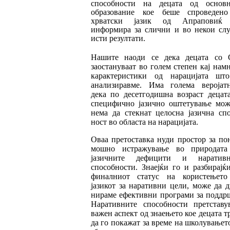
способности на децата од основн
образование кое беше спро
ведено
хрватски јазик од Апрапови
ќ
(
информира за слични и во некои сл
исти резултати.
Нашите наоди се дека децата со 
заоста
ну
ва
ат во голем степен кај нам
карак
те
рис
ти
ки од нарацијата што
анализиравме. Има го
ле
ма веројат
дека по десетгодишна возраст де
цат
специфично јазично оштетување мо
ж
нема да стекнат целосна јазична сп
ност во областа на нарацијата.
Оваа претоставка нуди простор за по
мош
но истражување во природата
јазичните де
фи
цити и наративн
способности. Знаејќи го и разбирајќ
финалниот статус на корис
те
ње
то
јазикот за наративни цели, може да д
нираме ефективни програми за поддр
На
ративните способности претставу
важен аспект од знаењето кое децата т
да го по
ка
жат за време на школувањет