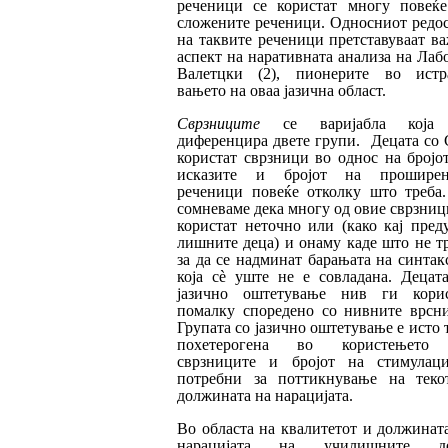
реченици се користат многу повеќ
сложените реченици. Односниот редо
на так­вите реченици прет
ставуваат в
аспект на наративната анализа на Лаб
Валетцки (2), пионерите во истр
вањето на оваа јазич­на област.
Сврзниците
се варијабла која
диференцира двете групи. Децата со
користат сврзници во однос на бројо
исказите и бројот на про­ши­рен
реченици повеќе отколку што треба
сомневаме дека многу од овие сврзниц
ко­ристат неточно или (како кај пред
лиш­ни­те деца)
и
онаму каде што не т
за да се над
минат барањата на синтак
која с
è
уште не е совладана. Децат
јазично
оштетува
ње нив ги корис
помалку споредено со нивните врс
н
Групата со јазично оштетување е исто 
похетерогена во користењето
сврзниците и бројот на стимулаци
потребни за поттик
нување на теко
должината на нарацијата.
Во областа на квалитетот и должинат
нара
ци
јата на училишните де