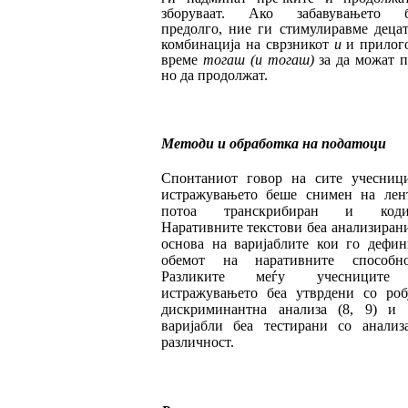
збору­ваат. Ако заба
ву
вањето 
предолго, ние ги сти­мулиравме деца
комбинација на свр­зникот
и
и при
ло
г
време
тогаш (и тогаш)
за да можат 
но да продолжат.
Методи и обработка на податоци
Спонтаниот говор на сите учесниц
истра
жу
вањето беше снимен на лен
потоа транс
кри
биран и кодир
Наративните текстови беа анализиран
основа на варијаблите кои го де
фин
обемот на наративните способно
Разликите меѓу учесниците
истражувањето беа утврдени со роб
дискриминантна ана
ли
за (8, 9) и 
варијабли беа тестирани со ана
лиз
различност.