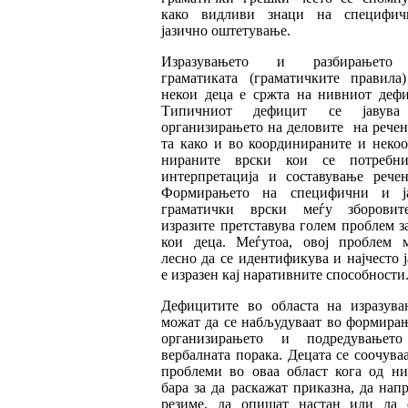
како видливи знаци на специфич
јазично оште­ту­вање.
Изразувањето и разбирањето
граматиката (гра­матичките правила)
некои деца е сржта на нивниот дефи
Типичниот дефицит се ја­ву­в
организирањето на деловите на рече­н
та како и во координираните и неко
ни­ра­ните врски кои се потребн
интерпре
та
ција и составување речен
Формирањето на специ­фич­ни и ј
граматички врски меѓу зборо­ви­
изразите претставува голем про­б­лем з
кои деца. Меѓутоа, овој проблем 
лесно да се идентификува и најчесто 
е изразен кај наративните способности
Дефицитите во областа на изразува
можат да се набљудуваат во формирањ
организи­ра­њето и подредувањет
вербалната порака. Децата се соочува
проблеми во оваа област ко­га од ни
бара за да раскажат приказна, да на­п
резиме, да опишат настан или да 