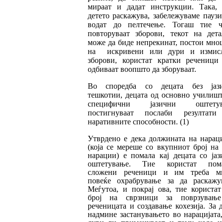
мираат и дадат инструкции. Така, 
детето рас­кажува, забележуваме пауз
водат до пел­течење. Тогаш тие ч
повторуваат збо­ро­ви, текот на дет
може да биде непрекинат, пос­тои мн
на искривени или дури и из­мис­
зборови, користат кратки реченици
одбиваат воопшто да зборуваат.
Во споредба со децата без јаз
тешкотии, де­цата од основно училиш
специфични ја­зич­ни оштету
постигнуваат послаби резул­та­ти
наративните способности. (1)
Утврдено е дека должината на нараци
(која се мереше со вкупниот број на
нарации) е помала кај децата со јаз
оштетување. Тие користат пом
сложени реченици и им треба м
повеќе охрабрување за да раскажув
Меѓутоа, и покрај ова, тие користат
број на сврзници за поврзувањ
реченицата и соз­да­вање кохезија. За 
надмине застанувањето во нарацијата