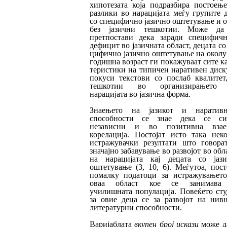
хипотезата ко­
ја подразбира постоењ
разлики во нара
ци­
јата меѓу групите 
со специфично јазич
но оштетување и 
без јазични тешкотии. Мо­
же да
претпостави дека заради специ
фич
дефицит во јазичната област, децата со с
цифично јазично оштетување на околу
го
дишна возраст ги покажуваат сите к
те
рис
тики на типичен наративен диск
покуси текс
тови со послаб квалитет
тешкотии во ор
ганизирањето
нарацијата во јазична фор
ма.
Знаењето на јазикот и наративн
способности се знае дека се си
независни и во позитивна взае
корелација. Постојат исто така нек
истражувачки резултати што говора
значај­но забавување во развојот во обл
на нара­ци­­јата кај децата со јаз
оштетување (3, 10, 6). Меѓутоа, пост
помалку податоци за ис­тра­жувањет
оваа област кое се занимава
училишната популација. Повеќето ст
за овие деца се за развојот на нив
литера­тур­ни способности.
Варијаблата
вкупен број искази
може д