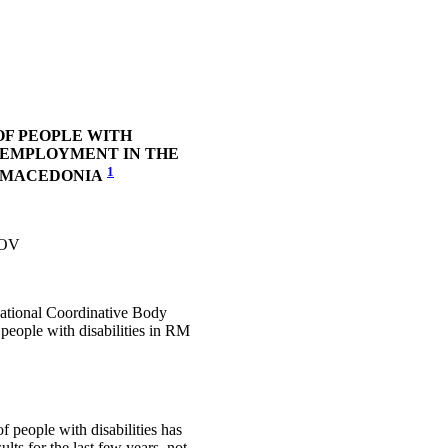
OF PEOPLE WITH
S EMPLOYMENT IN THE
1
 MACEDONIA
MOV
National Coordinative Body
f people with disabilities in RM
 people with disabilities has
lts for the last few years, not