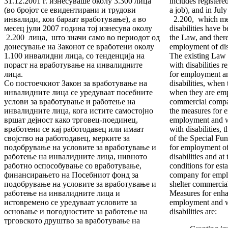
31.12.2001 г. изнесуваше околу 3.300 лица
includes registere
(во бројот се евидентирани и трудови
a job), and in J
инвалиди, кои бараат вработување), а во
2.200, which mea
месец јули 2007 година тој изнесува околу
disabilities have
2.200 лица, што значи само во периодот од
the Law, and there
донесување на Законот се вработени околу
employment of dis
1.100 инвалидни лица, со тенденција на
The existing Law
пораст на вработување на инвалидните
with disabilities r
лица.
for employment a
Со постоечкиот Закон за вработување на
disabilities, when
инвалидните лица се уредуваат посебните
when they are emp
услови за вработување и работење на
commercial compa
инвалидните лица, кога истите самостојно
the measures for e
вршат дејност како трговец-поединец,
employment and w
вработени се кај работодавец или имаат
with disabilities, 
својство на работодавец, мерките за
of the Special Fun
подобрување на условите за вработување и
for employment of
работење на инвалидните лица, нивното
disabilities and at
работно оспособување со вработување,
conditions for est
финансирањето на Посебниот фонд за
company for empl
подобрување на условите за вработување и
shelter commercia
работење на инвалидните лица и
Measures for enha
истовремено се уредуваат условите за
employment and w
основање и погодностите за работење на
disabilities are:
трговското друштво за вработување на