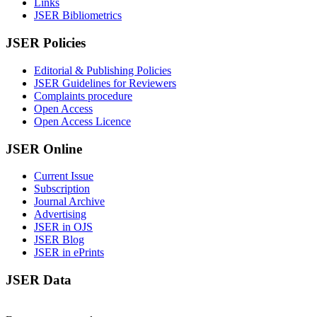
Links
JSER Bibliometrics
JSER Policies
Editorial & Publishing Policies
JSER Guidelines for Reviewers
Complaints procedure
Open Access
Open Access Licence
JSER Online
Current Issue
Subscription
Journal Archive
Advertising
JSER in OJS
JSER Blog
JSER in ePrints
JSER Data