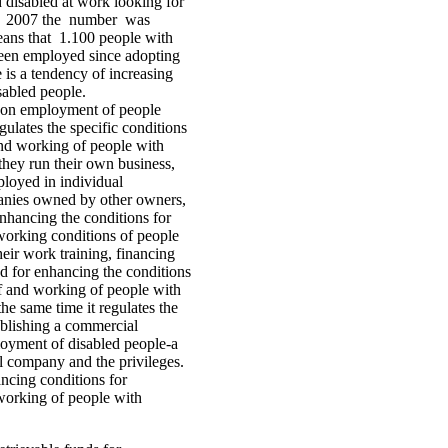
d disabled at work looking for
uly 2007 the number was
ns that 1.100 people with
 been employed since adopting
 is a tendency of increasing
abled people.
 on employment of people
egulates the specific conditions
nd working of people with
 they run their own business,
loyed in individual
nies owned by other owners,
nhancing the conditions for
orking conditions of people
their work training, financing
d for enhancing the conditions
 and working of people with
 the same time it regulates the
ablishing a commercial
oyment of disabled people-a
l company and the privileges.
ncing conditions for
orking of people with