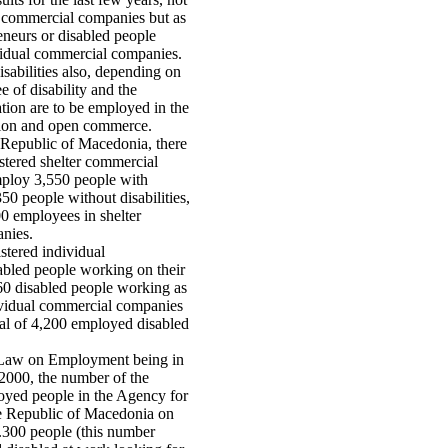
er commercial companies but as
eneurs or disabled people
idual commercial companies.
sabilities also, depending on
e of disability and the
tion are to be employed in the
ation and open commerce.
Republic of Macedonia, there
stered shelter commercial
ploy 3,550 people with
350 people without disabilities,
900 employees in shelter
nies.
stered individual
abled people working on their
0 disabled people working as
ividual commercial companies
al of 4,200 employed disabled
 Law on Employment being in
.2000, the number of the
oyed people in the Agency for
e Republic of Macedonia on
300 people (this number