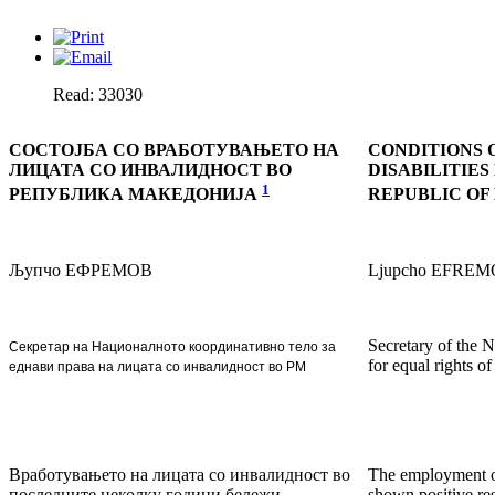
Read: 33030
СОСТОЈБА СО ВРАБОТУВАЊЕТО НА
CONDITIONS 
ЛИЦАТА СО ИНВАЛИДНОСТ ВО
DISABILITIE
1
РЕПУБЛИКА МАКЕДОНИЈА
REPUBLIC OF
Љупчо ЕФРЕМОВ
Ljupcho EFRE
Secretary of the 
Секретар на Националното координативно тело за
for equal rights o
еднави права на лицата со инвалидност во РМ
Вработувањето на лицата со инвалидност во
The employment of
последните неколку години бележи
shown positive resu