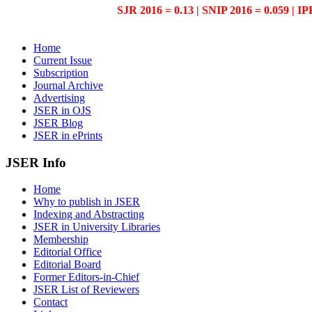
SJR 2016 = 0.13 | SNIP 2016 = 0.059 | IP
Home
Current Issue
Subscription
Journal Archive
Advertising
JSER in OJS
JSER Blog
JSER in ePrints
JSER Info
Home
Why to publish in JSER
Indexing and Abstracting
JSER in University Libraries
Membership
Editorial Office
Editorial Board
Former Editors-in-Chief
JSER List of Reviewers
Contact