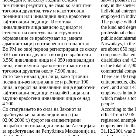
позитивни резултати, не само во заштитни
only in the shelt
трговски друштва, туку и како трговци
individual entrepr
поединци или инвалидни лица вработени
employed in indiv
кај трговци-поединци. Исто така,
The people with di
инвалидните лица зависно од видот и
the kind and degre
степенот на оштетување и стручното
professional educa
образование се вработуваат во јавната
public administr
администрација и отвореното стопанство.
Nowadays, in the 
Во РМ во овој период регистрирани се околу
are about 650 regi
650 заштитни друштва во кој се вработени
companies that em
3.550 инвалидни лица и 4.350 неинвалидни
disabilities and 4,
лица, или вкупно вработени во заштитни
or the total of 7,
трговски друштва околу 7.900 лица.
commercial compa
Исто така инвалидни лица, како трговци-
There are 190 regi
поединци-регистрирани се и работат 190
entrepreneurs, dis
лица, а бројот на инвалидни лица вработени
own, and about 46
кај трговци-поединци е над 460 лица или
employees in ind
вкупно вработени инвалидни лица се над
which makes a tot
4.200.
people.
Со стапувањето во сила на Законот за
According to the
вработување на инвалидни лица (на
effect from 02.06
02.06.2000 г.) бројот на евидентирани
registered unempl
невработени инвалидни лица во Агенцијата
employment in th
за вработување на Република Македонија на
31.12.2001 was 3.