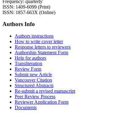
Frequency: quarterly
ISSN: 1409-6099 (Print)
ISSN: 1857-663X (Online)
Authors Info
Authors instructions
How to write cover letter
Response letters to reviewers
Authorship Statement Form
Help for authors
Transliteration
Review Form
Submit new Article
Vancouver Citation
Structured Abstracts
Re-submit a revised manuscript
Peer Review Process
Reviewer Application Form
Documents