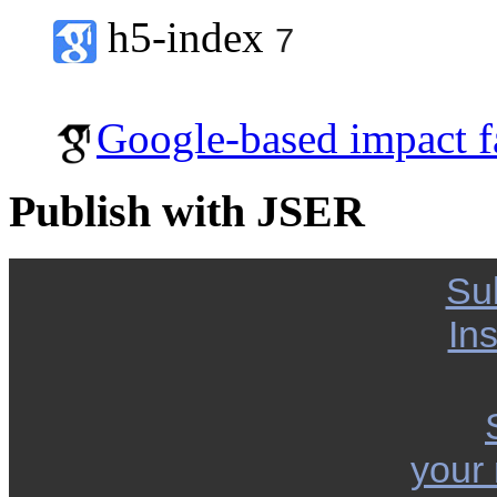
h5-index
7
Google-based impact f
Publish with JSER
Su
Ins
your