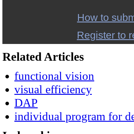
How to subm
Register to r
Related Articles
functional vision
visual efficiency
DAP
individual program for de