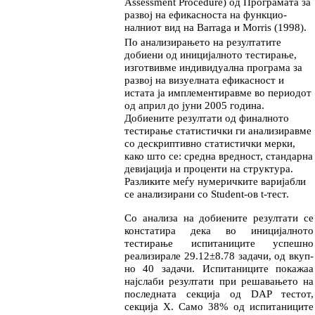
Assess
ment Procedure) од Програ­ма­та за
развој на ефикасноста на функ­цио­
налниот вид на Bar­raga и Morris (1998).
По анализирањето на резултатите
добиени од ини­
ци­јал­ното тестирање,
изготвивме индиви­ду­ал­на програма за
развој на визуелната ефи­кас­ност и
истата ја имплементиравме во пе
ри
о
дот
од април до јуни 2005 година.
Добиените ре­
зул­та­ти од финалното
тестирање статис
тич
ки ги анализиравме
со дескриптивно статис
тич
ки мер­ки,
како што се: средна вредност, стандарна
де­ви­јација и проценти на структура.
Разликите меѓу нумеричките варијабли
се ана
ли
зирани со Student-ов t-тест.
Со анализа на добиените резултати се
конс
та
ти
ра дека во иницијалното
тестирање испита
ни
ците ус
­пешно
реализирале 29.12±8.78 за
да
чи, од вкуп­
но 40 задачи. Испитаниците пока
жаа
нај­сла­би резултати при решавањето на
последната секција од DAP тестот,
секција Х. Само 38% од ис­питаниците