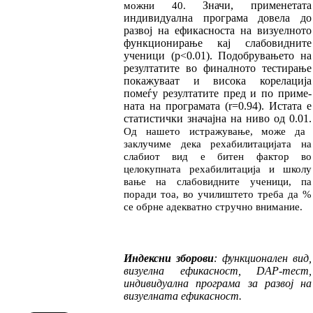
Значи, применетата
можни 40.
индивидуална програма до­
ве
ла до
развој на ефикасноста на визуелното
функ
цио
ни
ра
ње кај слабовидните
ученици
(
p<0.01
). По
до
бру
вањето на
резулта
ти
те во фи
нал
ното тес
тирање
покажуваат и висока к
оре­ла­
ција
помеѓу резултатите пред и по приме­
на­та на програмата (r=0.94). Истата е
статистички зна
чај
на на ниво од 0.01.
Од нашето истражување, може да
заклучиме де
ка рехабил
и
тацијата на
слабиот вид е битен фактор во
целокупната рехабилитација и шко
лу
вање на слабовидните ученици, па
поради тоа, во учи
лиш
тето треба да
%
се обрне адек
ват
но стручно вни
мание.
Индексни зборови
:
функционален вид,
визу
ел
на ефикасност,
DAP-тест,
индивидуална про
гра
ма
за развој на
визуелната ефикасност.