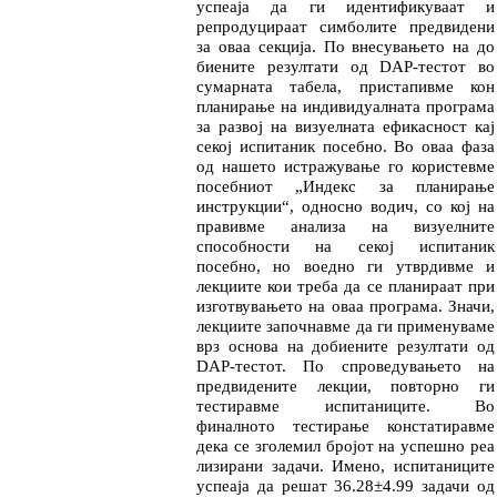
успеаја да ги иден
ти
фикуваат и
репродуцираат симболите пред
ви
дени
за оваа сек­ција. По внесувањето на до
биените резултати од DAP-тестот во
сумарната табела, пристапивме кон
планирање на инди
ви
дуалната програма
за развој на визуелната ефикасност кај
секој испи­та­ник посебно. Во оваа фаза
од нашето истра­жу­ва­ње го корис
тев
ме
посебниот
„
Индекс за плани
ра
ње
инструк
ции
“
, односно водич, со кој на
пра­вив­ме анали
за на визуелните
способности на се­кој испита
ник
посебно, но воедно ги утвр
див
ме и
лекции
те кои треба да се планираат при
изгот­ву­ва­ње
то на оваа програма. Значи,
лекциите започ­нав
ме да ги применуваме
врз
основа на до
бие
ни
те резултати од
DAP-тестот.
По спроведу
ва
њето на
предвидените лекции, повторно ги
тестирав
ме испитаниците. Во
финалното тести
ра
ње кон
с
та
ти
равме
дека се зголемил бројот на ус
пешно реа
лизирани задачи. Имено, испитани
ци
те
успеаја да решат 36.28±4.99 задачи од