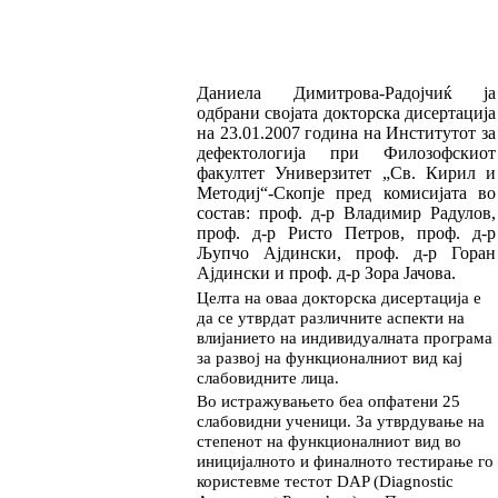
Даниела Димитрова
-
Радојчиќ
ја
одбрани своја
та докто
р­
ска дисертација
на
23.01.2007
година на Инс
ти
тутот за
дефектологија при Филозоф
ски
от
факултет Универзитет
„
Св.
Кирил и
М
е
то
диј
“
-Скопје
пред
комисијата во
состав:
проф. д-р Владимир Радулов,
проф. д-р Ристо Пет­ров, проф. д-р
Љупчо Ајдински, проф. д-р Го­ран
Ајдински и проф. д-р Зора Јачова
.
Целта на оваа докторска дисертација е
да се ут­вр­дат различните аспекти на
влијанието на ин­ди­ви­дуалната програма
за развој на функцио
нал
­ни­от вид кај
слабовидните лица.
Во истра
жува
њето беа опфатени 25
слабовид­ни уче­ни
ци. За утврду­ва­ње на
степенот на функ­­ционал
ни
от вид во
ини­цијалното и фи­нал­но­то тес
ти
ра
ње го
користевме тестот DAP (Diagnostic