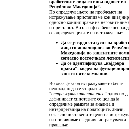
вработените ли
ца со инвалидност во
Република Македо
ни
ја
“
.
По определувањето на проблемот на
истражување пристапивме кон дизајни
односно конципирање на неговите дим
и пристапот. Во оваа фаза беше неопход
се определат целите на истражување:
Да се утврди статусот на вработ
лица со инвалидност во Републи
Македонија во заштитните ком
согласно пос
то
еч
ката легислати
Да се идентификува
„
најдобра
пракса
“
- мо
дел на функционира
заштитните компании.
Во оваа фаза од истражувањето беше
неопходно да се утврдат и
“
истражувачките
прашања
”
односно да
дефинираат хипотезите со цел да ја
определиме рамката за анализа и
интерпретација на податоците. Значи,
согласно поставените цели на истражу
ги поставивме следниве истражувачки
прашања: