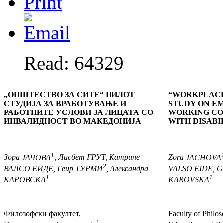
Read: 64329
„
ОПШТЕСТВО ЗА СИТЕ
“
ПИЛОТ
“
WORKPLACE
СТУДИЈА
ЗА ВРАБОТУВАЊЕ И
STUDY ON E
РАБОТНИТЕ
УСЛОВИ ЗА ЛИЦАТА СО
WORKING CO
ИНВАЛИДНОСТ ВО МАКЕДОНИЈА
WITH DISABI
1
Зора
ЈАЧОВА
, Лисбет
ГРУТ
, Катрине
Zora
JACHOVA
2
ВАЛСО ЕИДЕ
, Геир
ТУРМИ
, Александра
VALSO EIDE
, G
1
1
КАРОВСКА
KAROVSKA
Филозофски факултет,
Faculty of Philo
1