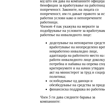
кој што им дава на компаниите официја
бенефиции за вработување на работниц
попреченост. Законите, на лицата со
попреченост, им го даваат правото за и
работни услови како и непопречените
работници.
Членот 4
пак укажува на мерките за
подобрување на условите за вработувањ
работење на инвалидното лице:
доделување на неповратни средств
вработување на неопределено вре
невработено инвалидно лице,
адаптација на работното место на 
работи инвалидното лице доколку 
потребна и набавка на опрема спо
критериумите и на начин утврден
акт на министерот за труд и социј
политика;
ослободување од даноци и
обезбедување на средства за прид
финансиска поддршка во работењ
Член 5
ги дава следните барања за
компаниите: