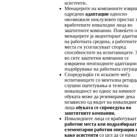
асистенти.
Менаџерите на компаниите изврш
одредени
адаптации
односно
овозможиле инклузивен пристап з
вработените инвалидни лица во
заштитните компании. Повеќето о
менаџерите ја акцентираат адапта
на работната средина, а работните
места ги усогласуваат според
способностите на испитаниците. 
во сите заштитни компании се
извршени неопходните адаптации
подобрување на работната ситуаци
Споредувајќи ги исказите меѓу
испитаниците со ментална ретарда
слушни оштетувања и телесна
инвалидност во однос на начинот
обуката може да резимираме дека
независно од видот на инвалидни
лица
обуката се спроведува во
заштитните компании.
Инвалидните лица се вработуваат
работни места кои подразбираат
елементарни ра
бот
ни операции 
како асистенти
со цел да се нама