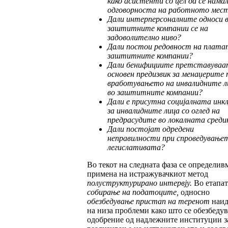
како асис
тен
ти со цел да се нама
одговорноста на ра
бот
ното мес
Дали интерперсоналните односи 
заш
тит
ните компании се на
задовол
ително
ни
во?
Дали постои редовн
о
ст на плата
заш
тит
ните компании?
Дали бенифициите претставуваа
основен предизвик за менаџерите 
вработу
ва
њето на инвалидните л
во заштитните ком
п
ании?
Дали е присутна социјалната инкл
за ин
ва
лидните лица со оглед на
предрасу
ди
те во локалната среди
Дали постојат одредени
неправилности при спроведување
легислативата?
Во текот на следната фаза се определивм
примена на истражувачкиот метод
полуструк
тур
и
ра
но интервју
.
Во етапат
собирање на пода
то
ците
,
односно
обезбедување пристап на те
ре
нот
наид
на низа проблеми како што се обезбеду
одобрение од надлежните институции з