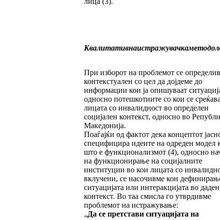
лица (3).
Квалитативна
истражувачка
методол
При изборот на проблемот се определив
контекстуален со цел да дојдеме до
информации кои ја опишуваат ситуациј
односно потешкотиите со кои се среќав
лицата со инвалидност во определен
социјален контекст, односно во Републ
Македонија.
Поаѓајќи од фактот дека концептот јасн
специфицира идеите на одреден модел 
што е функционализмот (4), односно на
на функционирање на социјалните
институции во кои лицата со инвалидно
вклучени, се насочивме кон дефинирањ
ситуацијата или интеракцијата во даде
контекст. Во таа смисла го утврдивме
проблемот на истражување:
„
Да се претстави ситуацијата на