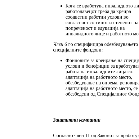
Кога се вработува инвалидното л
работодавецот треба да креира
соодветни работни услови во
согласност со типот и степенот на
попреченост и едукација на
инвалидното лице и работното ме
Член 6
го специфицира обезбедувањето
специјалните фондови:
Фондовите за креирање на специј
услови и бенефиции за вработува
работа на инвалидните лица со:
адаптација на работното место,
обезбедување на опрема, реновир
адаптација на работното место, се
обезбедени од Специјалниот Фонд
Заштитни компании
Согласно член 11 од Законот за вработу