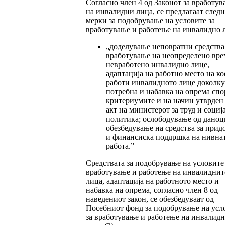
Согласно член 4 од Законот за вработув
на инвалидни лица, се предлагаат след
мерки за подобрување на условите за
вработување и работење на инвалидно 
„доделување неповратни средства
вработување на неопределено вре
невработено инвалидно лице,
адаптација на работно место на ко
работи инвалидното лице доколку 
потребна и набавка на опрема спо
критериумите и на начин утврден
акт на министерот за труд и социј
политика; ослободување од даноц
обезбедување на средства за прид
и финансиска поддршка на нивна
работа.”
Средствата за подобрување на условите 
вработување и работење на инвалиднит
лица, адаптација на работното место и
набавка на опрема, согласно член 8 од
наведениот закон, се обезбедуваат од
Посебниот фонд за подобрување на усл
за вработување и работење на инвалидн