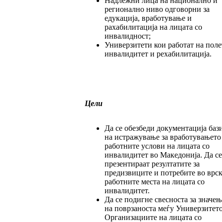
Надлежни лица на национално и
регионално ниво одговорни за
едукација, вработување и
рахабилитација на лицата со
инвалидност;
Универзитети кои работат на поле
инвалидитет и рехабилитација.
Цели
Да се обезбеди документација баз
на истражување за вработувањето
работните услови на лицата со
инвалидитет во Македонија. Да се
презентираат резултатите за
предизвиците и потребите во врск
работните места на лицата со
инвалидитет.
Да се подигне свесноста за значењ
на поврзаноста меѓу Универзитето
Организациите на лицата со