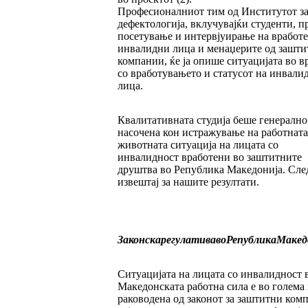
Професионалниот тим од Институтот з
дефектологија, вклучувајќи студенти, п
посетување и интервјуирање на вработ
инвалидни лица и менаџерите од зашти
компании, ќе ја опише ситуацијата во в
со вработувањето и статусот на инвали
лица.
Квалитативната студија беше генерално
насочена кон истражување на работната
животната ситуација на лицата со
инвалидност вработени во заштитните
друштва во Република Македонија. Сле
извештај за нашите резултати.
Законска
регулатива
во
Република
Макед
Ситуацијата на лицата со инвалидност 
Македонската работна сила е во голема
раководена од законот за заштитни ком