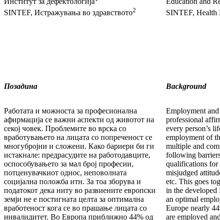
Институт за дефектологија
Education and Re
2
SINTEF, Истражувања во здравството
SINTEF, Health 
Позадина
Background
Работата и можноста за професионална
Employment and t
афирмација се важни аспекти од животот на
professional affi
секој човек. Проблемите во врска со
every person’s li
вработувањето на лицата со попреченост се
employment of the
многубројни и сложени. Како бариери би ги
multiple and com
истакнале: предрасудите на работодавците,
following barrier
оспособувањето за мал број професии,
qualifications for
потценувачкиот однос, неповолната
misjudged attitud
социјална положба итн. За тоа зборува и
etc. This goes tog
податокот дека ниту во развиените европски
in the developed 
земји не е постигната целта за оптимална
an optimal emplo
вработеност кога се во прашање лицата со
Europe nearly 44%
инвалидитет. Во Европа приближно 44% од
are employed and