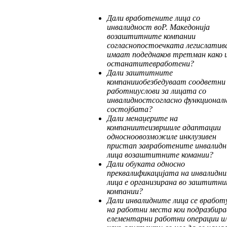
Дали
вработените
лица
со
инвалидност
во
Р
.
Македонија
во
заштитните
компании
со
глас
но
постоечката
легислатив
имаат
по
д
ед
наков
третман
како
останатите
вра
бо
тени
?
Дали
заштитните
компании
обезбедуваат
соод
ветни
работни
услови
за
лицата
со
ин
ва
лидност
согласно
функционал
сос
тој
бата
?
Дали
менаџерите
на
компаниите
извршиле
адаптации
односно
овозможиле
инклузи
вен
пристап
за
вработените
инвалидн
ли
ца
во
заштитните
комании
?
Дали обуката односно
преквалификаци
ја
та на инвалидн
лица е организирана во заш
тит
ни
компании?
Дали инвалидните лица се врабо
на работни места кои подразбир
елемен
тар
ни работни операции и