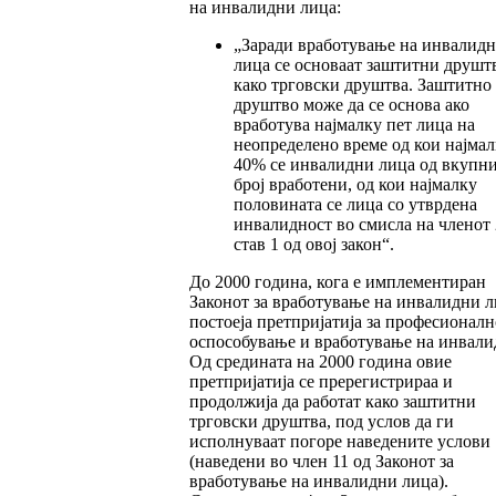
на инвалидни лица:
„Заради вработување на инвалид
лица се основаат заштитни друшт
како трговски друштва. Заштитно
друштво може да се основа ако
вработува најмалку пет лица на
неопределено време од кои најмал
40% се инвалидни лица од вкупн
број вработени, од кои најмалку
половината се лица со утврдена
инвалидност во смисла на членот 
став 1 од овој закон“.
До 2000 година, кога е имплементиран
Законот за вработување на инвалидни л
постоеја претпријатија за професионалн
оспособување и вработување на инвали
Од средината на 2000 година овие
претпријатија се пререгистрираа и
продолжија да работат како заштитни
трговски друштва, под услов да ги
исполнуваат погоре наведените услови
(наведени во член 11 од Законот за
вработување на инвалидни лица).