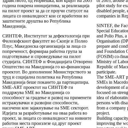
здравството, од Норвешка, кон крајот на 2005
of 2005, arouse an
година покрена иницијатива, за реализација
pilot study for ex
на пилот проект за да се проучи статусот на
disabled people, 
лицата со инвалидност кои се вработени во
companies in Rep
заштитните друштва во Република
SINTEF, the Facul
Македонија.
Special Education
СИНТЕФ, Институтот за дефектологија при
and Polio Plus, 
Филозофскиот факултет во Скопје и Полио
Organisation (DP
Плус, Македонска организација за лица со
prepare and cond
попреченост, формираа работна група за
and Foundation 
подготвување и спроведување на пилот
(FOSIM) co-financ
студијата. СИНТЕФ и Фондацијата Отворено
Ministry of Labou
Општество на Македонија го ко-финансираа
Republic of Mace
проектот. Во дополнение Министерството за
participate.
труд и социјална политика на Република
The SME-ART pro
Македонија беше покането да партиципира.
SMEs in Macedoni
SME-ART проектот на СИНТЕФ ги
development of a
поддржува SME во Македонија со
focused on stren
способност за градење и развој на применети
idea of elaboratin
истражувачки и развојни способности,
persons with disa
насочени кон зајакнување на SME секторот.
from a company 
Идејата за разработување на оваа работа во
project.
проект, за лицата со инвалидност на нивните
Building capacit
работни места произлезе од друг проект
improving the wo