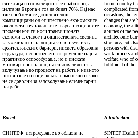
сите лица со инвалидитет се вработени, а
In our country th
целта на Европа е тоа да бидат 70%. Кај нас
complicated from
тие проблеми се дополнително
occasions, the te
комплицирани од општествено-економските
changes that are 
околности, технолошките и организационите
economy, the atti
промени кои ги носи транзиционата
abilities of the pe
економија, ставот на општествената средина
architectonic barr
за можностите на лицата со попреченост,
structure, but als
архитектонските бариери, ниската образовна
persons with disa
структура, непостоењето современ центар за
work process and 
практично оспособување, но и ниската
welfare who of c
мотивираност на лицата со инвалидитет за
fulfilment of the
вклучување во процесот на работа и нивното
потпирање на социјалната помош кои секако
не се доволни за задоволување елементарни
потреби.
Вовед
Introduction
СИНТЕФ, истражување во областа на
SINTEF Health R