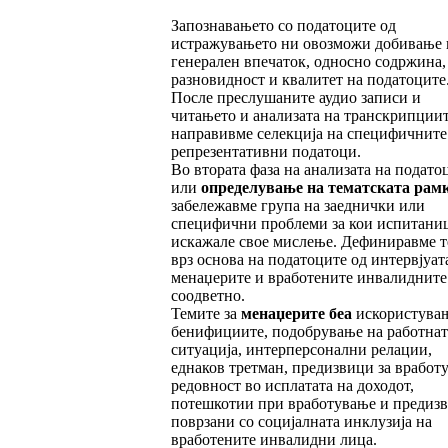
Запознавањето со податоците од
истражувањето ни овозможи добивање 
генерален впечаток, односно содржина,
разновидност и квалитет на податоците
После преслушаните аудио записи и
читањето и анализата на транскрипции
направивме селекција на специфичните
репрезентативни податоци.
Во втората фаза на анализата на подато
или
оп
ределување
на
тематската
рам
забележавме група на заеднички или
специфични проблеми за кои испитани
искажале свое мислење. Дефиниравме 
врз основа на податоците од интервјуат
менаџерите и вработените инвалидните
соодветно.
Темите за
менаџерите беа
искористува
бенифициите, подобрување на работнат
ситуација, интерперсонални релации,
еднаков третман, предизвици за вработ
редовност во исплатата на доходот,
потешкотии при вработување и предиз
поврзани со социјалната инклузија на
вработените инвалидни лица.