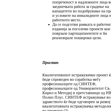
попреченост и надлежните лица в
заедничката работа за градење на
капацитети во подобрување на пр
и условите на инвалидните лица 
работното место.
Да се подготви рамката и работни
изданија за поголеми проекти кои
поврзале партиципиентите и би
реализирале пошироки цели.
Пристап
Квалитативниот истражувачки проект ќ
биде спроведен во соработка меѓу
професионалците од СИНТЕФ,
професионалците од Универзитетот Св.
Кирил и Методиј и претставници од Н
Полио Плус. СИНТЕФ истражување во
здравството ќе биде одговорен за развој
квалитативната истражувачка методоло
во проектот (2).