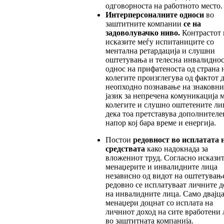
одговорноста на работното место.
Интерперсоналните односи
во
заштитните компании
се на
задоволувачко ниво.
Контрастот 
исказите меѓу испитаниците со
ментална ретардација и слушни
оштетувања и телесна инвалиднос
однос на прифатеноста од страна 
колегите произглегува од фактот д
неопходно познавање на знаковни
јазик за непречена комуникација 
колегите и слушно оштетените ли
дека тоа претставува дополнителе
напор кој бара време и енергија.
Постои
редовност во исплатата 
средствата
како надокнада за
вложениот труд. Согласно исказит
менаџерите и инвалидните лица
независно од видот на оштетувањ
редовно се исплатуваат личните 
на инвалидните лица. Само двајц
менаџери доцнат со исплата на
личниот доход на сите вработени 
во заштитната компанија.