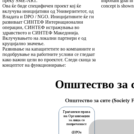
преку SME-ART.
important goal in 
Ова ќе биде специфичен проект кој ќе
concept is shown 
вклучува иницијативи од Универзитетот, од
Владата и DPO / NGO. Иницијативите ќе ги
развиваат СИНТЕФ Интернационални
операции, СИНТЕФ истражувања во
здравството и СИНТЕФ Македонија.
Вклучувањето на локални партнери е од
круцијално значење.
Развивање на капацитетите во компаниите и
подобрување на работните услови се гледаат
како важни цели во проектот. Следи скица за
концептот на функционирање:
Општество за с