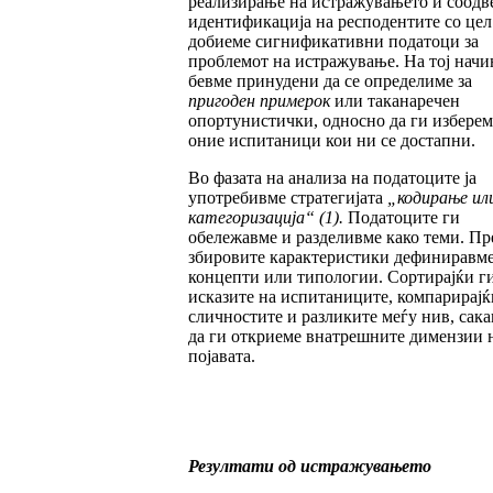
реализирање на истражувањето и соодв
идентификација на респодентите со цел
добиеме сигнификативни податоци за
проблемот на истражување. На тој начи
бевме принудени да се определиме за
пригоден примерок
или таканаречен
опортунистички, односно да ги изберем
оние испитаници кои ни се достапни.
Во фазата на анализа на податоците ја
употребивме стратегијата
„
кодирање ил
категори
за
ци
ја
“
(1).
Податоците ги
обележавме и разделивме како теми. Пр
збировите карактеристики дефиниравм
концепти или типологии. Сортирајќи г
исказите на испитаниците, компарирајќ
сличностите и разликите меѓу нив, сак
да ги откриеме внатрешните димензии 
појавата.
Резултати од истражувањето