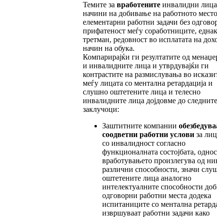
Темите за
вработените
инвалидни лица
начини на добивање на работното место
елементарни работни задачи без одговор
прифатеност меѓу соработниците, една
третман, редовност во исплатата на дох
начин на обука.
Компарирајќи ги резултатите од менаџе
и инвалидните лица и утврдувајќи ги
контрастите на размислувања во искази
меѓу лицата со ментална ретардација и
слушно оштетените лица и телесно
инвалидните лица дојдовме до следнит
заклучоци:
Заштитните компании
обезбедува
соод
вет
ни работни услови
за лиц
со инвалидност согласно
функционалната состојбата, одно
вработувањето произлегува од ни
различни способности, значи слу
оштетените лица аналогно
интелектуалните способности доб
одговорни работни места додека
испитаниците со ментална ретард
извршуваат работни задачи како