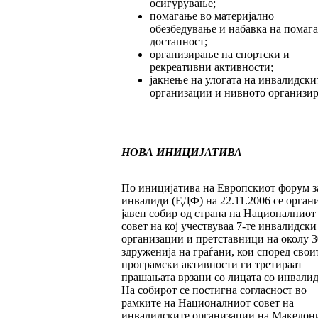
осигурување;
помагање во материјално
обезбедување и набавка на помага
достапност;
организирање на спортски и
рекреативни активности;
јакнење на улогата на инвалидски
организации и нивното организир
НОВА ИНИЦИЈАТИВА
По иницијатива на Европскиот форум з
инвалиди (ЕДФ) на 22.11.2006 се орган
јавен собир од страна на Националниот
совет на кој учествуваа 7-те инвалидски
организации и претставници на околу 3
здруженија на граѓани, кои според свои
програмски активности ги третираат
прашањата врзани со лицата со инвалид
На собирот се постигна согласност во
рамките на Националниот совет на
инвалидските организации на Македони