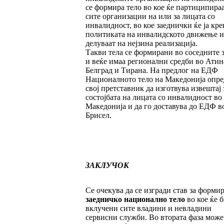
се формира тело во кое ќе партиципира
сите организации на или за лицата со
инвалидност, во кое заеднички ќе ја кре
политиката на инвалидското движење и
делуваат на нејзина реализација.
Такви тела се формирани во соседните 
и веќе имаа регионални средби во Атин
Белград и Тирана. На предлог на ЕДФ
Националното тело на Македонија опре
свој претставник да изготвува извештај 
состојбата на лицата со инвалидност во
Македонија и да го доставува до ЕДФ в
Брисел.
ЗАКЛУЧОК
Се очекува да се изгради став за форми
за
ед
ничко национално тело
во кое ќе 
вклучени сите владини и невладини
сервисни служби. Во втората фаза може