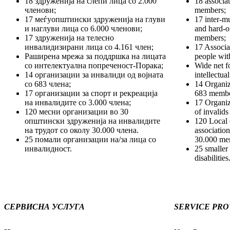
18 здруженија на слепи лица со 2.000
18 associa
членови;
members;
17 меѓуопштински здруженија на глуви
17 inter-mu
и наглуви лица со 6.000 членови;
and hard-o
17 здруженија на телесно
members;
инвалидизирани лица со 4.161 член;
17 Associat
Раширена мрежа за поддршка на лицата
people wit
со интелектуална попреченост-Порака;
Wide net f
14 организации за инвалиди од војната
intellectua
со 683 члена;
14 Organiz
17 организации за спорт и рекреација
683 membe
на инвалидите со 3.000 члена;
17 Organiz
120 месни организации во 30
of invalid
општински здруженија на инвалидите
120 Local 
на трудот со околу 30.000 члена.
association
25 помали организации на/за лица со
30.000 me
инвалидност.
25 smaller
disabilities
СЕРВИСНА УСЛУГА
SERVICE PRO