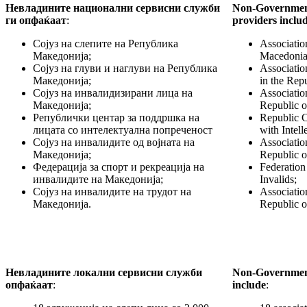
Невладините национални сервисни служби
Non-Government
ги опфаќаат
:
providers
inclu
Сојуз на слепите на Република
Associatio
Македонија;
Macedonia
Сојуз на глуви и наглуви на Република
Associatio
Македонија;
in the Rep
Сојуз на инвалидизирани лица на
Association
Македонија;
Republic 
Републички центар за поддршка на
Republic C
лицата со интелектуална попреченост
with Intell
Сојуз на инвалидите од војната на
Associatio
Македонија;
Republic 
Федерација за спорт и рекреација на
Federation
инвалидите на Македонија;
Invalids;
Сојуз на инвалидите на трудот на
Associatio
Македонија.
Republic 
Невладините локални сервисни служби
Non-Governmenta
опфаќаат
:
include
: