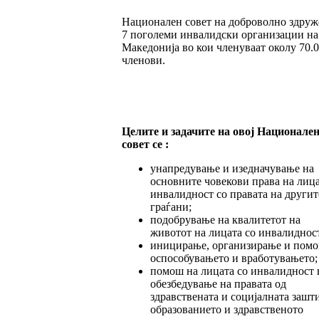
Национален совет на доброволно здру
7 поголеми инвалидски организации на
Македонија во кои членуваат околу 70.
членови.
Целите и задачите на овој Национале
совет се :
унапредување и изедначување на
основните човекови права на лица
инвалидност со правата на другит
граѓани;
подобрување на квалитетот на
животот на лицата со инвалиднос
иницирање, организирање и помо
оспособувањето и вработувањето;
помош на лицата со инвалидност 
обезбедување на правата од
здравствената и социјалната зашти
образованието и здравственото