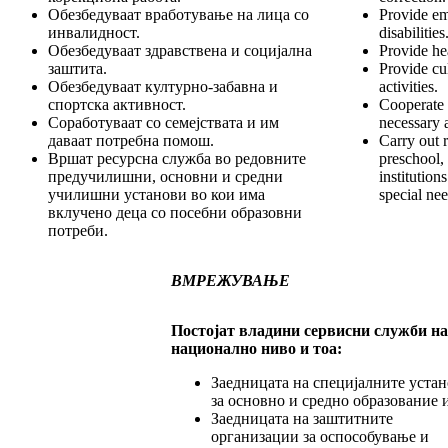
Обезбедуваат вработување на лица со
Provide em
инвалидност.
disabilities
Обезбедуваат здравствена и социјална
Provide hea
заштита.
Provide cul
Обезбедуваат културно-забавна и
activities.
спортска активност.
Cooperate 
Соработуваат со семејствата и им
necessary a
даваат потребна помош.
Carry out r
Вршат ресурсна служба во редовните
preschool,
предучилишни, основни и средни
institution
училишни установи во кои има
special ne
вклучено деца со посебни образовни
потреби.
ВМРЕЖУВАЊЕ
Постојат владини сервисни служби на
национално ниво и тоа:
Заедницата на специјалните уста
за основно и средно образование 
Заедницата на заштитните
организации за оспособување и