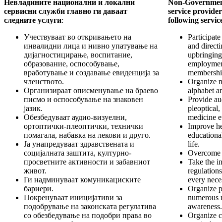
Невладините национални и локални
Non-Government
сервисни служби главно ги даваат
service provide
следните услуги
:
following servic
Учествуваат во откривањето на
Participate
инвалидни лица и нивно упатување на
and directi
дијагностицирање, воспитание,
upbringing,
образование, оспособување,
employmen
вработување и создавање евиденција за
membershi
членството.
Organize ma
Организираат описменување на браево
alphabet a
писмо и оспособување на знаковен
Provide aud
јазик.
pleoptical,
Обезбедуваат аудио-визуелни,
medicine e
ортоптички-плеоптички, технички
Improve hea
помагала, набавка на лекови и друго.
educational
Ја унапредуваат здравствената и
life.
социјалната заштита, културно-
Overcome 
просветните активности и забавниот
Take the in
живот.
regulations
Ги надминуваат комуникациските
every neces
бариери.
Organize p
Покренуваат иницијативи за
numerous m
подобрување на законската регулатива
awareness.
со обезбедување на подобри права во
Organize cl