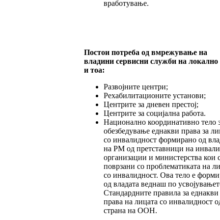
вработување.
Постои потреба од вмрежување на
владини сервисни служби на локално
и тоа:
Развојните центри;
Рехабилитационите установи;
Центрите за дневен престој;
Центрите за социјална работа.
Национално координативно тело 
обезбедување еднакви права за ли
со инвалидност формирано од вла
на РМ од претставници на инвал
организации и министерства кои 
поврзани со проблематиката на л
со инвалидност. Ова тело е форм
од владата веднаш по усвојувањет
Стандардните правила за еднакви
права на лицата со инвалидност о
страна на ООН.