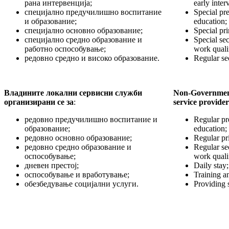
рана интервенција;
early inter
специјално предучилишно воспитание
Special pr
и образование;
education;
специјално основно образование;
Special pr
специјално средно образование и
Special se
работно оспособување;
work quali
редовно средно и високо образование.
Regular se
Владините локални сервисни служби
Non-Government
организирани се за
:
service provider
редовно предучилишно воспитание и
Regular pr
образование;
education;
редовно основно образование;
Regular pr
редовно средно образование и
Regular se
оспособување;
work quali
дневен престој;
Daily stay;
оспособување и вработување;
Training 
обезбедување социјални услуги.
Providing s