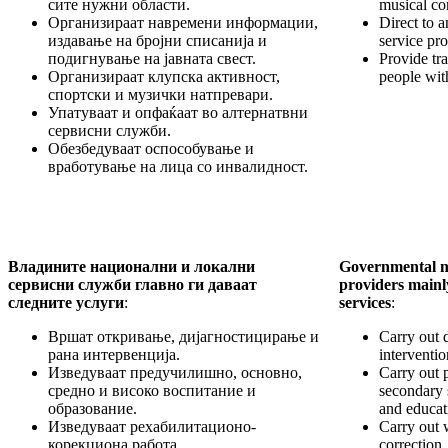
сите нужни области.
musical co
Организираат навремени информации,
Direct to a
издавање на бројни списанија и
service pro
подигнување на јавната свест.
Provide tr
Организираат клупска активност,
people with
спортски и музички натпревари.
Упатуваат и опфаќаат во алтернатвни
сервисни служби.
Обезбедуваат оспособување и
вработување на лица со инвалидност.
Владините национални и локални
Governmental na
сервисни служби главно ги даваат
providers mainl
следните услуги
:
services
:
Вршат откривање, дијагностицирање и
Carry out 
рана интервенција.
interventio
Изведуваат предучилишно, основно,
Carry out 
средно и високо воспитание и
secondary 
образование.
and educat
Изведуваат рехабилитационо-
Carry out w
корекциона работа.
correction.