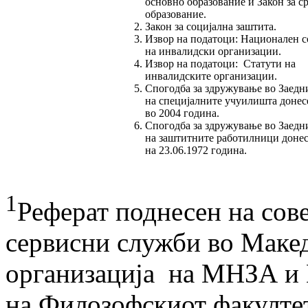
основно образование и Закон за с
образование.
Закон за социјална заштита.
Извор на податоци: Национален с
на инвалидски организации.
Извор на податоци: Статути на
инвалидските организации.
Спогодба за здружување во Заедн
на специјалните учуилишта донес
во 2004 година.
Спогодба за здружување во Заедн
на заштитните работилници доне
на 23.06.1972 година.
1
Реферат поднесен на сов
сервисни служби во Макед
организација на МНЗА и 
на Филозофскиот факултет