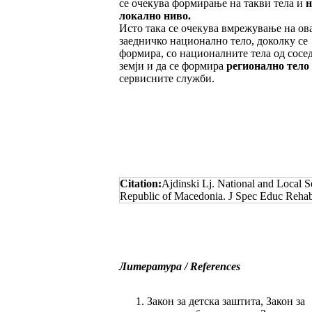
се очекува формирање на такви тела и
н
локално ниво.
Исто така се очекува вмрежување на ов
заедничко национално тело, доколку се
формира, со националните тела од сосе
земји и да се формира
регионално тело
сервисните служби.
Citation:
Ajdinski Lj. National and Local Se
Republic of Macedonia. J Spec Educ Rehab
Литература / References
Закон за детска заштита, Закон за