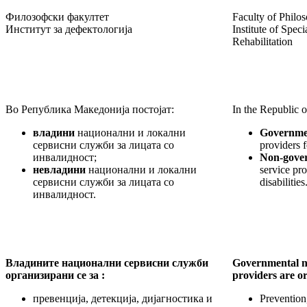
Филозофски факултет
Faculty of Philo
Институт за дефектологија
Institute of Spec
Rehabilitation
Во Република Македонија постојат:
In the Republic 
влад
и
ни
национални и локални
Governme
сервисни служби за лицата со
providers f
инвалидност;
Non-gove
невладини
национални и локални
service pro
сервисни служби за лицата со
disabilities
инвалидност.
Владините национални сервисни служби
Governmental na
организирани се за :
providers are o
превенција, детекција, дијагностика и
Prevention