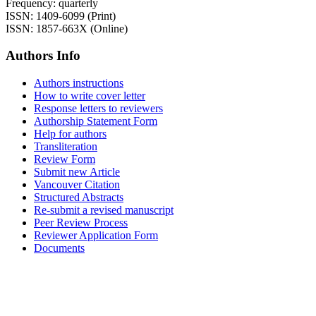
Frequency: quarterly
ISSN: 1409-6099 (Print)
ISSN: 1857-663X (Online)
Authors Info
Authors instructions
How to write cover letter
Response letters to reviewers
Authorship Statement Form
Help for authors
Transliteration
Review Form
Submit new Article
Vancouver Citation
Structured Abstracts
Re-submit a revised manuscript
Peer Review Process
Reviewer Application Form
Documents