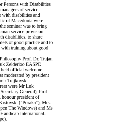
r Persons with Disabilities
managers of service
 with disabilities and
ic of Macedonia were
 the seminar was to bring
nian service provision
h disabilities, to share
els of good practice and to
s with training about good
Philosophy Prof. Dr. Trajan
Luk Zelderloo EASPD
 held official welcome
as moderated by president
ir Trajkovski.
turers were Mr Luk
ecretary General), Prof
 honour president of
rstovski ("Poraka"), Mrs.
(Open The Windows) and Ms
Handicap International-
pe).