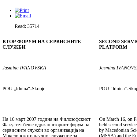
Read: 35714
ВТОР ФОРУМ НА СЕРВИСНИТЕ
SECOND SERVI
СЛУЖБИ
PLATFORM
Jasmina
IVANOVSKA
Jasmina
IVANOVS
POU „Idnina“-Skopje
POU "Idnina"-Sko
На 16 март 2007 година на Филозофскиот
On March 16, on Fa
Факултет беше одржан вториот форум на
held second servic
сервисните служби во организација на
by Macedonian Scie
Македонското научно здружение за
(MSSA) and the Eu