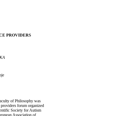
CE PROVIDERS
KA
pje
culty of Philosophy was
e providers forum organized
ntific Society for Autism
ropean Association of