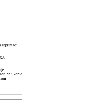
 reprint to:
SKA
pje
gada bb Skopje
.com