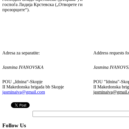
госпоѓа Лидија Крстевска („Отворете ги
прозорците“).
Adresa za separatite:
Address requests for
Jasmina IVANOVSKA
Jasmina IVANOV
POU „Idnina“-Skopje
POU "Idnina"-Sko
II Makedonska brigada bb Skopje
II Makedonska bri
jasminaiva@gmail.com
jasminaiva@gmail
Follow Us