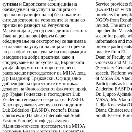
аутизам и Европската асоцијација на
Service providers fo
обезбедувачи на услуги за лицата со
(EASPD) on witch 
пречки во развојот на кој беа поканети
providers for people
сите директори на установите за лица со
NGO's from Republ
пречки во развојот во Република
invited. The aim of
Македонија и дел од невладиниот сектор.
together the Macedo
Главна цел на овој форум беше
sector for people wit
обединување на секторот кој се занимава
information and mod
со давање на услуги на лицата со пречки
provide participant
во развојот, споделување на информации
practice from EU.
и модели на добра практика, како и
Dean of Faculty of 
споделување на искуства од Европската
Gocevski and Mr 
унија. Форумот го отвори и со него
(Secretary General)
раководеше претседателот на МНЗА доц.
speech. Platform w
д-р Владимир Трајковски. Официјално
of MSSA Dr. Vladim
добредојде на присутните им посакаа
Participants as lec
деканот на Филозофскиот факултет проф.
Zelderloo EASPD (S
д-р Трајан Гоцевски и господинот Luk
Dr. Ljupco Ajdinski
Zelderloo-генерален секретар на EASPD.
MSSA, Mr. Vlado K
Како предавачи учествуваа господинот
Lidija Krstevska 
Luk Zelderloo (EASPD), госпоѓа Diana
Diana Chiriacescu (
Chiriacescu (Handicap International-South
South Eastern Euro
Eastern Europe), проф. д-р Љупчо
Ајдински-почесен претседател на МНЗА,
господин Владо Крстовски („Порака“) и