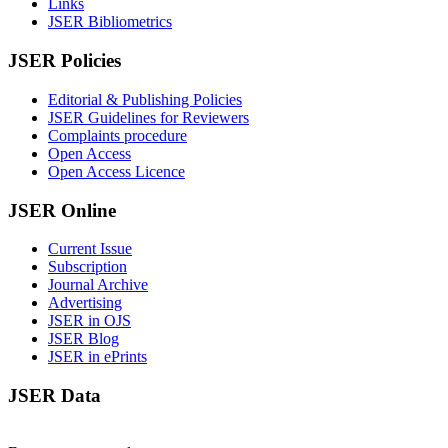
Links
JSER Bibliometrics
JSER Policies
Editorial & Publishing Policies
JSER Guidelines for Reviewers
Complaints procedure
Open Access
Open Access Licence
JSER Online
Current Issue
Subscription
Journal Archive
Advertising
JSER in OJS
JSER Blog
JSER in ePrints
JSER Data