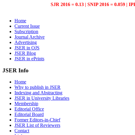
SJR 2016 = 0.13 | SNIP 2016 = 0.059 | IP
Home
Current Issue
Subscription
Journal Archive
Advertising
JSER in OJS
JSER Blog
JSER in ePrints
JSER Info
Home
Why to publish in JSER
Indexing and Abstracting
JSER in University Libraries
Membership
Editorial Office
Editorial Board
Former Editors-in-Chief
JSER List of Reviewers
Contact