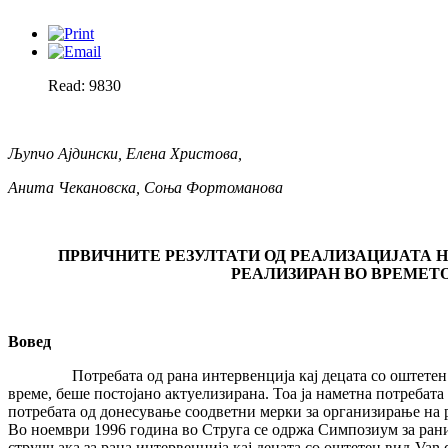
Read: 9830
Љупчо Ајдински, Елена Христова,
Анита Чекановска, Соња Фортоманова
ПРВИЧНИТЕ РЕЗУЛТАТИ ОД РЕАЛИЗАЦИЈАТА НА
РЕАЛИЗИРАН ВО ВРЕМЕТО
Вовед
Потребата од рана интервенција кај децата со оштетен вид 
време, беше постојано актуелизирана. Тоа ја наметна потребата
потребата од донесување соодветни мерки за организирање на 
Во ноември 1996 година во Струга се одржа Симпозиум за рани
стручњака за рана интервенција кај децата со оштетен вид-Van d