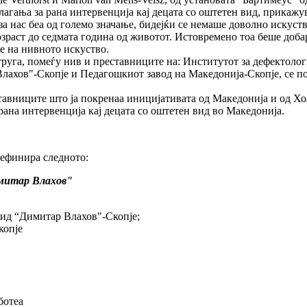
агања за рана интервенција кај децата со оштетен вид, прикажу
 за нас беа од големо значање, бидејќи се немаше доволно искус
возраст до седмата година од животот. Истовремено тоа беше доба
е на нивното искуство.
труга, помеѓу нив и преставниците на: Институтот за дефектолог
лахов"-Скопје и Педагошкиот завод на Македонија-Скопје, се п
авниците што ја покренаа иницијативата од Македонија и од Хо
рана интервенција кај децата со оштетен вид во Македонија.
дефинира следното:
митар Влахов
"
вид “Димитар Влахов"-Скопје;
копје
ботеа