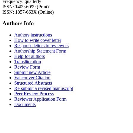
Frequency: quarterly
ISSN: 1409-6099 (Print)
ISSN: 1857-663X (Online)
Authors Info
Authors instructions
How to write cover letter
Response letters to reviewers
Authorship Statement Form
Help for authors
Transliteration
Review Form
Submit new Article
Vancouver Citation
Structured Abstracts
Re-submit a revised manuscript
Peer Review Process
Reviewer Application Form
Documents