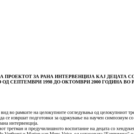
 ПРОЕКТОТ ЗА РАНА ИНТЕРВЕНЦИЈА КАЈ ДЕЦАТА СО 
 ОД СЕПТЕМВРИ 1998 ДО ОКТОМВРИ 2000 ГОДИНА В
во рамките на целокупните согледувања од целокупниот третм
 да се извршат подготовки за одржување на научен симпозиум со 
рана интервенција.
от третман и предучилишното воспитание на децата со хендукеп
e Verthorst и Marion van Mens-Veisz, од установата “Бартимеус" о