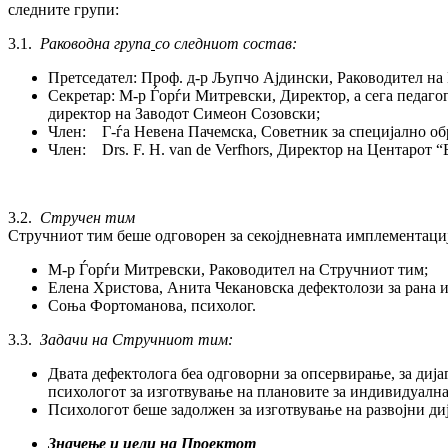
следните групи:
3.1.
Раководна група
со следниот состав:
Претседател: Проф. д-р Љупчо Ајдински, Раководител на 
Секретар: М-р Ѓорѓи Митревски, Директор, а сега педаг
директор на Заводот Симеон Созовски;
Член: Г-ѓа Невена Пачемска, Советник за специјално обр
Член: Drs. F. H. van de Verfhors, Директор на Центарот 
3.2.
Стручен тим
Стручниот тим беше одговорен за секојдневната имплементациј
М-р Ѓорѓи Митревски, Раководител на Стручниот тим;
Елена Христова, Анита Чекановска дефектолози за рана и
Соња Фортоманова, психолог.
3.3.
Задачи на Стручниот тим:
Двата дефектолога беа одговорни за опсервирање, за диј
психологот за изготвување на плановите за индивидуалн
Психологот беше задолжен за изготвување на развојни ди
Значење и цели на Проектот