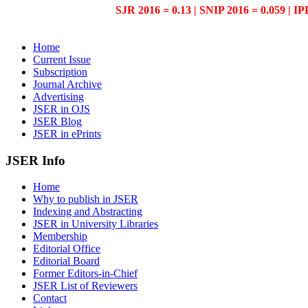
SJR 2016 = 0.13 | SNIP 2016 = 0.059 | IP
Home
Current Issue
Subscription
Journal Archive
Advertising
JSER in OJS
JSER Blog
JSER in ePrints
JSER Info
Home
Why to publish in JSER
Indexing and Abstracting
JSER in University Libraries
Membership
Editorial Office
Editorial Board
Former Editors-in-Chief
JSER List of Reviewers
Contact