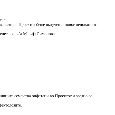
пје;
шувањето на Проектот беше вклучен и новоименованиот
енета со г-ѓа Марија Симонова.
нивните семејства опфатени во Проектот и заедно со
фектолозите.