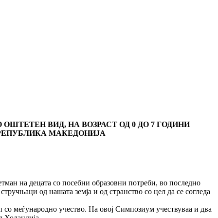
ОШТЕТЕН ВИД, НА ВОЗРАСТ ОД 0 ДО 7 ГОДИНИ
О РЕПУБЛИКА МАКЕДОНИЈА
ан на децата со посебни образовни потреби, во последно
стручњаци од нашата земја и од странство со цел да се согледа
 со меѓународно учество. На овој Симпозиум учествуваа и два
д Холандија.