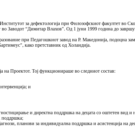
Институтот за дефектологија при Филозофскиот факултет во Ско
ог во Заводот “Димитар Влахов". Од 1 јуни 1999 година до завр
азование при Педагошкиот завод на Р. Македонија, подоцна зам
“Бартимеус", како претставник од Холандија.
а на Проектот. Тој функционираше во следниот состав:
нтервенција; и
агностицирање и директна поддршка на децата со оштетен вид и 
а поддршка;
јагнози, планови за индивидуална поддршка и асистенција на де