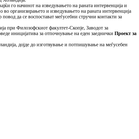
вајќи го начинот на изведувањето на раната интервенција и
тво во организирањето и изведувањето на раната интервенција
р повод да се воспостават меѓусебни стручни контакти за
ија при Филозофскиот факултет-Скопје, Заводот за
оведе иницијатива за отпочнување на еден заеднички
Проект за
ландија, дојде до изготвување и потпишување на меѓусебен