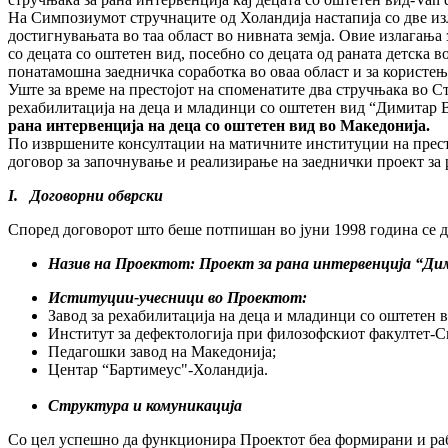
На Симпозиумот стручнаците од Холандија настапија со две изл
достигнувањата во таа област во нивната земја. Овие излагања
со децата со оштетен вид, посебно со децата од раната детска 
понатамошна заедничка соработка во оваа област и за користењ
Уште за време на престојот на споменатите два стручњака во С
рехабилитација на деца и младинци со оштетен вид “Димитар В
рана интервенција на деца со оштетен вид во Македонија.
По извршените консултации на матичните институции на прест
договор за започнување и реализирање на заеднички проект за 
I.
Договорни обврски
Според договорот што беше потпишан во јуни 1998 година се 
Назив на Проектот: Проект за рана интервенција
“
Ди
Иституции-учесници во Проектот:
Завод за рехабилитација на деца и младинци со оштетен 
Институт за дефектологија при филозофскиот факултет-С
Педагошки завод на Македонија;
Центар “Бартимеус"-Холандија.
Структура и комуникација
Со цел успешно да функционира Проектот беа формирани и ра