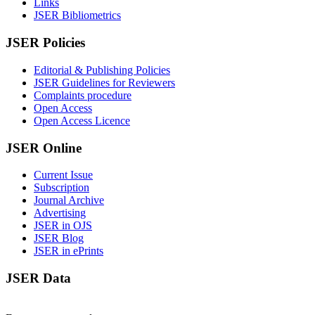
Links
JSER Bibliometrics
JSER Policies
Editorial & Publishing Policies
JSER Guidelines for Reviewers
Complaints procedure
Open Access
Open Access Licence
JSER Online
Current Issue
Subscription
Journal Archive
Advertising
JSER in OJS
JSER Blog
JSER in ePrints
JSER Data