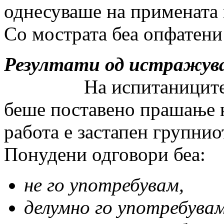
однесуваше на примената 
Со мострата беа опфатени 
Резултати од истражув
На испитаницит
беше поставено прашање к
работа е застапен групнио
Понудени одговори беа:
не го употребувам,
делумно го употребувам