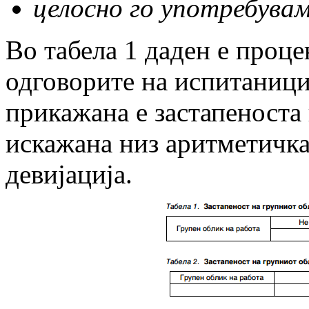
целосно го употребувам
Во табела 1 даден е проце
одговорите на испитаницит
прикажана е застапеноста 
искажана низ аритметичка
девијација.