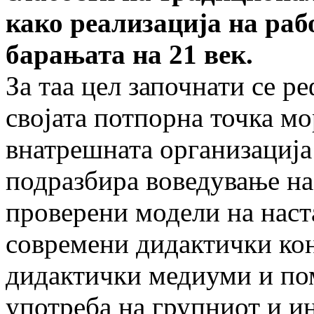
како реализација на раб
барањата на 21 век.
За таа цел започнати се 
својата пот­порна точка мо
внатрешната организација 
подразбира воведување на
прове­ре­ни модели на нас
современи дидактички кон
дидактички медиуми и пом
употреба на групниот и и