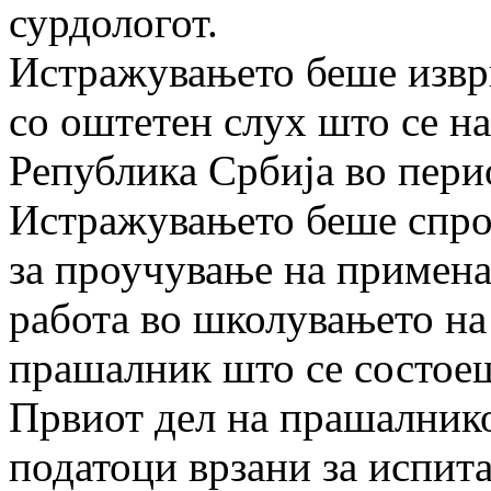
сурдологот.
Истражувањето беше извр
со оштетен слух што се на
Република Србија во пери
Истражувањето беше спро
за проучување на примена
работа во школувањето на 
прашалник што се состоеш
Првиот дел на прашалнико
податоци врзани за испита