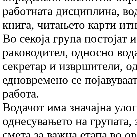
работната дисциплина, во
книга, читањето карти итн
Во секоја група постојат 
раководител, односно вод
секретар и извршители, о
едновремено се појавуваат
работа.
Водачот има значајна улог
однесувањето на гру­па­та,
смета за важна етапа во о