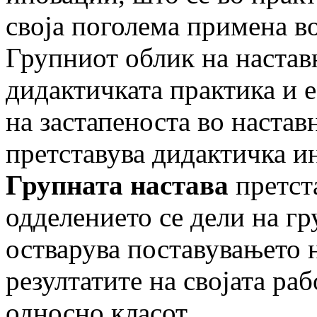
своја поголема примена во
Групниот облик на наставн
дидактич­ката практика и 
на застапеноста во настав
претставува дидактичка и
Групната настава
претста
одделението се дели на гру
остварува поставувањето н
резултатите на својата ра
односно класот.