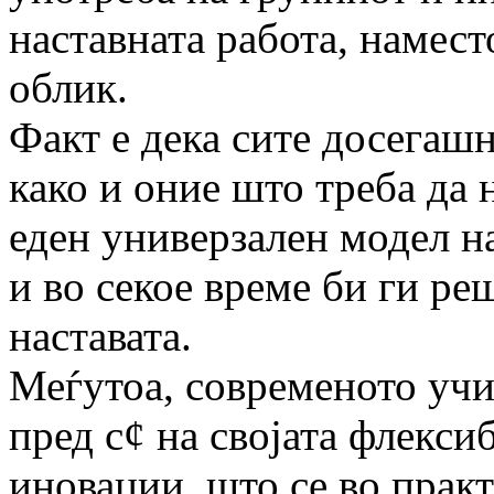
наставната работа, намес
облик.
Факт е дека сите досегаш
како и оние што треба да 
еден универзален модел на 
и во секое време би ги ре
наставата.
Меѓутоа, современото учи
пред с¢ на својата флекси
иновации, што се во прак