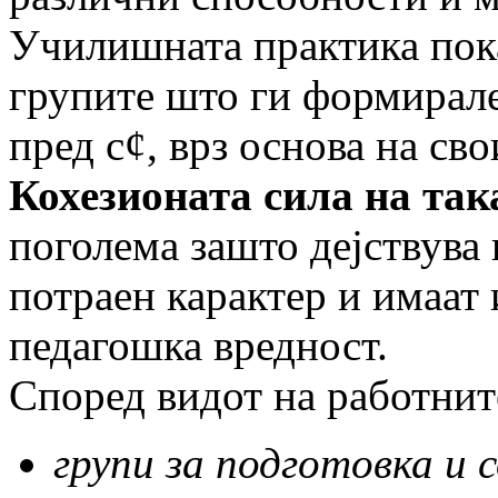
Училишната практика пока
групите што ги формирале
пред с¢, врз основа на св
Кохезионата сила на та
поголема зашто дејствува и
потраен карактер и имаат
педагошка вредност.
Според видот на работните
групи за подготовка и 