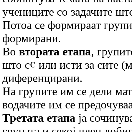
учениците со задачите што
Потоа се формираат групи
формирани.
Во
втората етапа
, групит
што с¢ или исти за сите (
диференцирани.
На групите им се дели мате
водачите им се предочуваа
Третата етапа
ја сочинува
групата и секој член доби