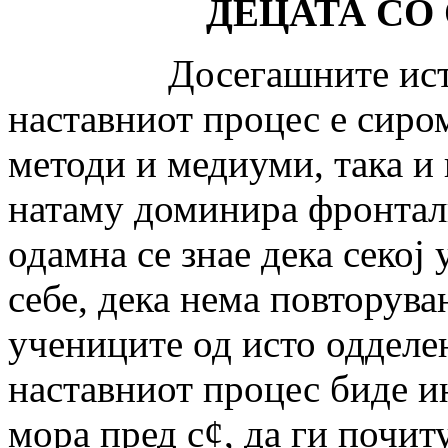
ДЕЦАТА СО
Досегашните истраж
наставниот процес е сиро
методи и медиуми, така и
натаму доминира фронталн
одамна се знае дека секој
себе, дека нема повторува
учениците од исто одделен
наставниот процес биде ин
мора пред с¢, да ги почит