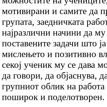
можностите на учениците,
мотивирани и самите да п
групата, заедничката рабо
најразлични начини да му
поставените задачи што ј
мислењето и позитивно вли
секој ученик му се дава м
да говори, да објаснува, 
групниот облик на работа 
поширок и поделотворен.