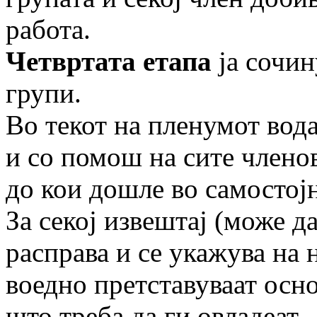
работа.
Четвртата етапа
ја сочин
групи.
Во текот на пленумот вода
и со помош на сите членов
до кои дошле во самостојн
За секој извештај (може д
расправа и се укажува на 
воедно претставуваат осно
што треба да ги овладеат.