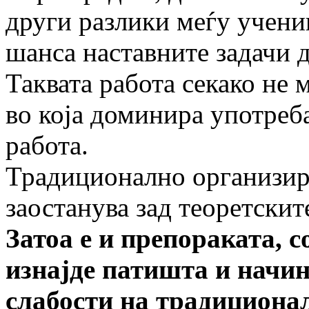
други разлики меѓу учениц
шанса наставните задачи д
Таквата работа секако не 
во која доминира употреб
работа.
Традиционално организир
заостанува зад теоретскит
Затоа е и препораката, 
изнајде патишта и начи
слабости на традициона