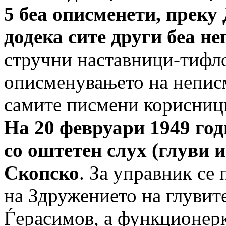
5 беа описменети, преку 
додека сите други беа н
стручни наставници-тифло
описменувањето на неписм
самите писмени корисници,
На 20 февруари 1949 год
со оштетен слух (глуви 
Скопско
. За управник се
на Здружението на глувит
Ѓерасимов, а функционерк