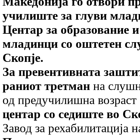
Македонија го отвори п
училиште за глуви млади
Центар за образование и
младинци со оштетен сл
Скопје.
За превентивната заштит
раниот третман
на слушн
од предучилишна возраст
центар со седиште во Ск
Завод за рехабилитација на