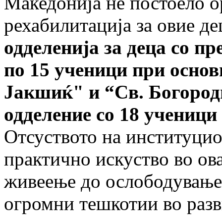
Македонија не постоело о
рехабилитација за овие де
одделенија за деца со пр
по 15 ученици при осно
Јакшиќ
"
и
“
Св. Богоро
одделение со 18 ученици
Отсуството на институцио
практично искуство во ова
живеење до ослободувањет
огромни тешкотии во разв