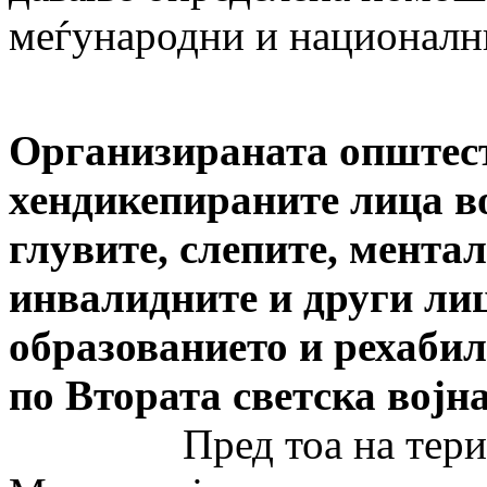
меѓународни и националн
Организираната општест
хендикепираните лица во
глувите, слепите, мента
инвалидните и други лиц
образованието и рехабил
по Втората светска војна
Пред тоа на тери