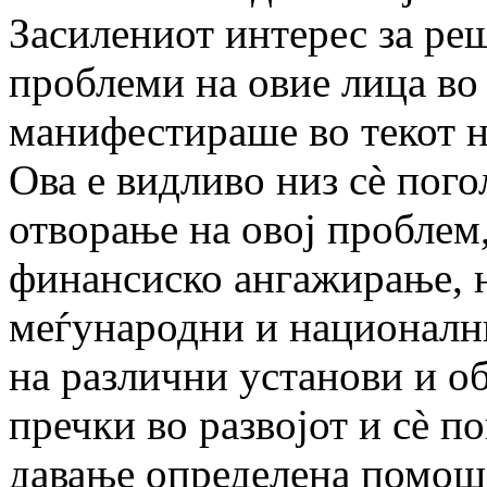
Засилениот интерес за ре
проблеми на овие лица во 
манифестираше во текот н
Ова е видливо низ сè
пого
отворање на овој проблем,
финансиско ангажирање, 
меѓународни и националн
на различни установи и об
пречки во развојот и с
è
по
давање определена помош 