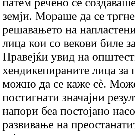
патем речено се создаваш
земји. Мораше да се тргне
решавањето на напластени
лица кои со векови биле з
Правејќи увид на општест
хендикепираните лица за п
можно да се каже сè
. Може
постигнати значајни резу
напори беа постојано нас
развивање на преостанати