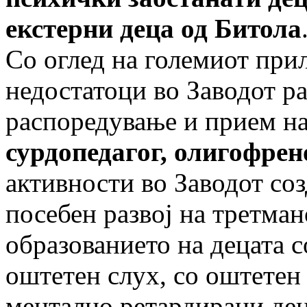
екстерни деца од Битола
Со оглед на големиот при
недостатоци во Заводот р
распоредување и прием на
сурдопедагог, олигофрен
активности во Заводот со
посебен развој на третман
образованието на децата с
оштетен слух, со оштетен 
ментално ретардирани дец