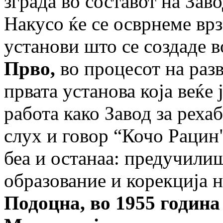
зграда во составот на Заво
Накусо ќе се осврнеме врз
установи што се создаде 
Прво,
во процесот на раз
првата установа која веќе
работа како Завод за реха
слух и говор “Кочо Рацин
беа и останаа: предучили
образование и корекција н
Подоцна, во 1955 година