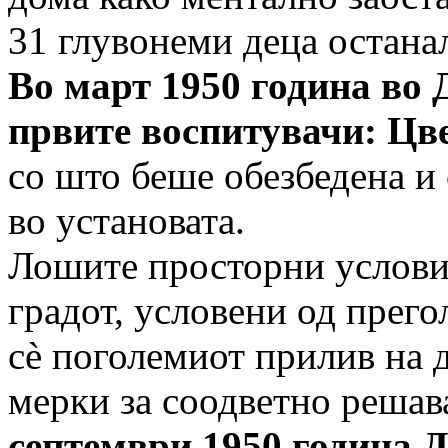
31 глувонеми деца остана
Во март 1950 година во 
првите воспитувачи: Цв
со што беше обезбедена и
во установата.
Лошите просторни услови,
градот, условени од прего
сè
поголемиот прилив на 
мерки за соодветно решав
септември 1950 година Д