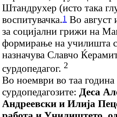
Штандрухер (исто така глу
1
воспитувачка.
Во август 
за социјални грижи на Мак
формирање на училишта со
назначува Славчо Ќерамит
2
сурдопедагог.
Во ноември во таа година 
сурдопедагозите:
Деса Ал
Андреевски и Илија Пеце
работа и Училиштето, о