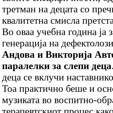
третман на децата со преч
квалитетна смисла претста
Во оваа учебна година ја 
генерација на дефектолоз
Андова и Викторија Авто
паралелки за слепи деца
деца се вклучи наставник
Тоа практично беше и осн
музиката во воспитно-обр
терапевтскиот процес как