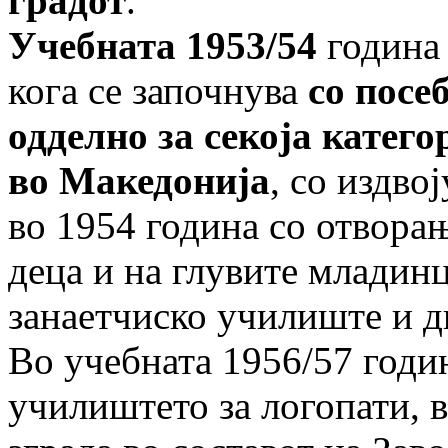
градот
.
Учебната 1953/54
година 
кога се започнува
со посе
одделно за секоја катег
во Македонија
, со издво
во 1954 година со отвора
деца и на глувите младинц
занаетчиско училиште и дв
Во учебната 1956/57 годи
училиштето за логопати, 