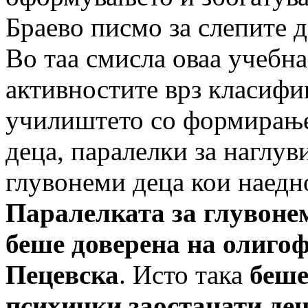
Браево писмо за слепите д
Во таа смисла оваа учебна
активностите врз класифи
училиштето со формирање
деца, паралелки за наглуви
глувонеми деца кои наедно
Паралелката за глувонем
беше доверена на олиго
Пецевска
. Исто така
беше
психички заостанати деца