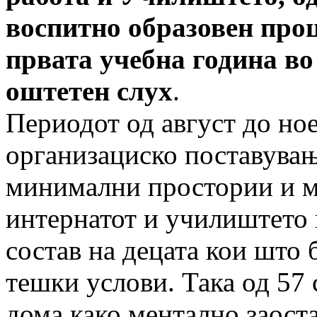
воспитно образовен проце
првата учебна година во
оштетен слух
.
Периодот од август до но
организациско поставувањ
минимални простории и м
интернатот и училиштето 
состав на децата кои што
тешки услови. Така од 57 
дома како ментално заоста