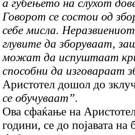
а губењето на слухот дов
Говорот се состои од збор
себе мисла. Неразвиенио
глувите да зборуваат, заш
можат да испуштаат кри
способни да изговараат з
Аристотел
дошол до зклу
се обучуваат”.
Ова сфаќање на Аристоте
години, сe до појавата на