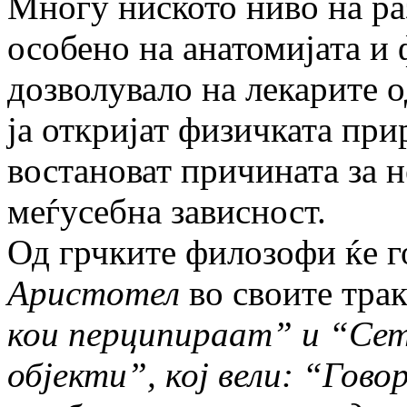
Многу ниското ниво на раз
особено на анатомијата и 
дозволувало на лекарите о
ја откријат физичката прир
востановат причината за н
меѓусебна зависност.
Од грчките филозофи ќе г
Аристотел
во своите тра
кои перципираат” и “Сет
објекти”, кој вели: “Гово