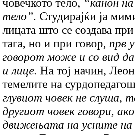
човечкото тело,
“канон на
тело”.
Студирајќи ја мим
лицата што се создава при
тага, но и при говор,
прв 
говорот може и со вид да
и лице.
На тој начин, Леон
темелите на сурдопеда­гош
глувиот човек не слуша, 
другиот човек говори, ако 
движењата на усните на 