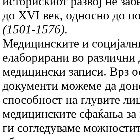
историскиот развој не за
до XVI век, односно до по
(1501-1576).
Медицинските и социјални
елабори­ра­ни во различни
медицински записи. Врз о
документи можеме да доне
способност на глувите лиц
медицинските сфаќања за г
ги согледуваме можностит