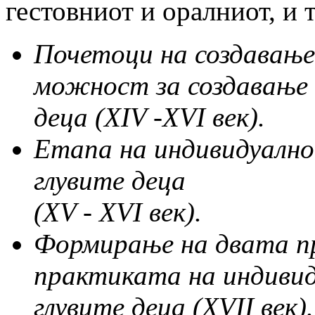
гестовниот и оралниот, и т
Почетоци на создавање
можност за создавање 
деца
(XIV -XVI
век).
Етапа на индивидуално
глувите деца
(XV - XVI
век).
Формирање на двата пр
практиката на индивид
глувите деца (
XVII
век).