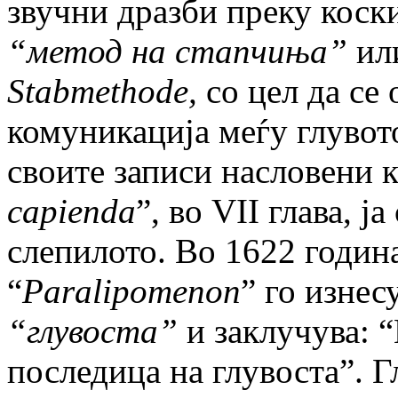
звучни дразби преку коски
“метод на стапчиња”
или
Stabmethode,
со цел да се
комуникација меѓу глувот
своите записи насловени к
capienda
”, во VII глава, ј
слепилото. Во 1622 година
“
Paralipomenon
” го изнес
“глувоста”
и заклучува: “
последица на глувоста”. Г