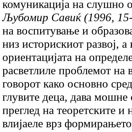
комуникација на слушно ош
Љубомир Савиќ (1996, 15
на воспи­ту­вање и образо
низ историскиот развој, а 
ориентацијата на определ
расветлиле проблемот на 
говорот како основно средс
глувите деца, дава мошне
преглед на теоретските и
влијаеле врз формирањето