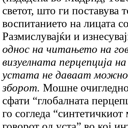
светот, што ги поставува 
воспитанието на лицата с
Размислувајќи и изнесувај
однос на читањето на гов
визуелната перцепција н
устата не даваат можнос
зборот.
Мошне очигледно
сфати “глобалната перцепц
го согледа “синтетичкиот 
говорот од уста” во кој и