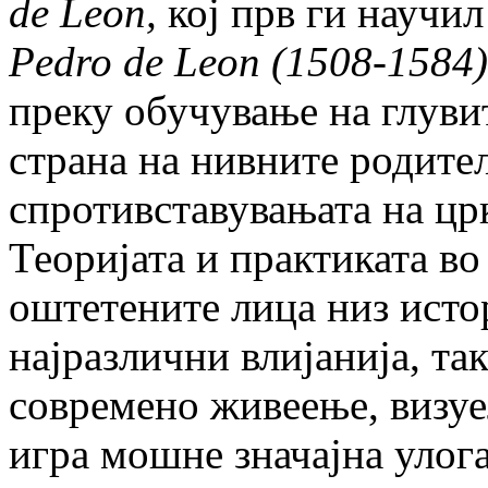
de Leon
,
кој прв ги научил
Pedro de Leon (1508-1584)
преку обу­чу­вање на глув
страна на нивните родите
спротивставувањата на црк
Теоријата и практиката в
оштетените лица низ исто
најразлични влијанија, та
современо живеење, визуе
игра мошне значајна улога