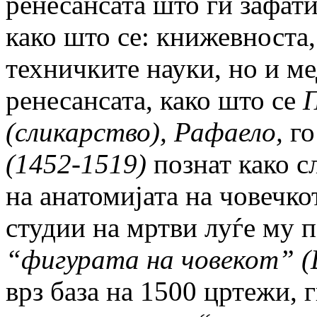
ренесансата што ги зафати
како што се: книжевноста,
техничките науки, но и м
ренесансата, како што се
(сликарство), Рафаело,
го
(1452-1519)
познат како с
на анатомијата на човечко
студии на мртви луѓе му 
“фигурата на човекот”
(
врз база на 1500 цртежи, 