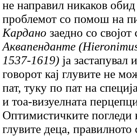
не направил никаков обид
проблемот со помош на п
Кардано
заедно со својот
Аквапенданте
(Hieronimu
1537-1619)
ја застапувал 
говорот кај глувите не мо
пат, туку по пат на специ
и тоа-визуелната перцепц
Оптимистичките погледи н
глувите деца, правилното 