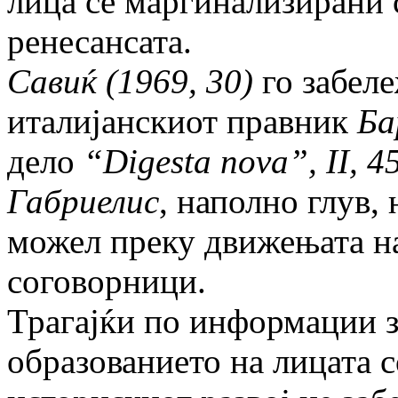
лица се маргинализирани с
рене­сан­сата.
Савиќ (1969, 30)
го забел
италијанскиот правник
Ба
дело
“
Digesta nova
”
, II, 4
Габриелис
, наполно глув,
можел преку движењата на 
соговорници.
Трагајќи по информации з
образованието на лицата 