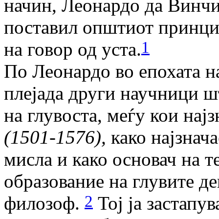
начин, Леонардо да Винчи 
поставил општиот принцип
1
на говор од уста.
По Леонардо во епохата на
плејада други научници ш
на глувоста, меѓу кои нај
(1501-1576),
како најзнача
мисла и како основач на т
образование на глувите де
2
филозоф.
Тој ја застапув