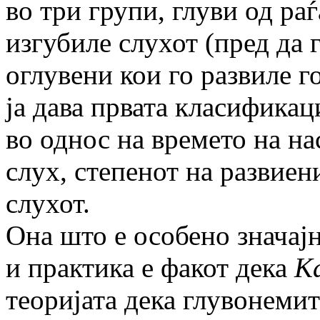
во три групи, глуви од раѓ
изгубиле слухот (пред да 
оглувени кои го развиле г
ја дава првата класификац
во однос на времето на н
слух, степенот на развиен
слухот.
Она што е особено значај
и практика е факот дека
К
теоријата дека глувонемит