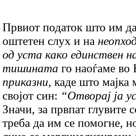
Првиот податок што им дав
оштетен слух и на
неопхо
од уста како единствен на
тишината
го наоѓаме во 
приказни
, каде што мајка
својот син:
“Отворај ја 
Значи, за првпат глувите 
треба да им се помогне, 