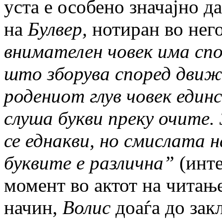
уста е особено значајно д
на
Булвер,
нотиран во нег
внимателен човек има спо
што зборува според движ
родениот глув човек един
слуша букви преку очите. 
се еднакви, но смислата 
буквите е различна”
(инте
момент во актот на читање 
начин,
Волис
доаѓа до зак