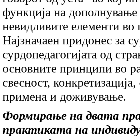
функција на дополнување 
невидливите елементи во 
Најзначаен придонес за су
сурдо­пе­да­гогијата од стр
основните принципи во ра
свесност, конкретизација, 
примена и доживување.
Формирање на двата пра
практиката на индивиду