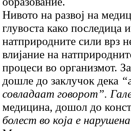
образование.
Нивото на развој на медиц
глувоста како последица и
натприродните сили врз н
влијание на натприроднит
процеси во организмот. За
дошле до заклучок дека
“
совладаат говорот”. Гал
медицина, дошол до конст
болест во која е нарушен