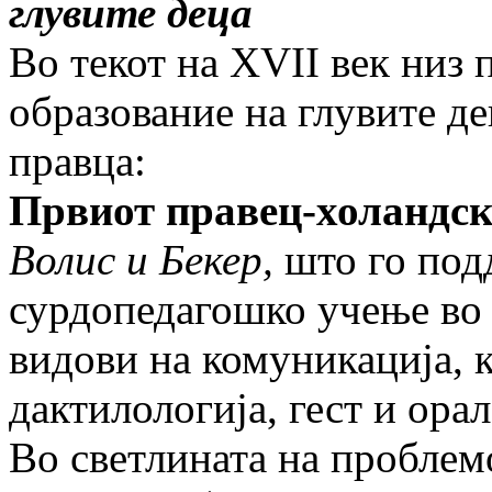
глувите деца
Во текот на XVII век низ
образование на глувите д
правца:
Првиот правец-холандск
Волис
и
Бекер,
што го под
сурдопедагошко учење во 
видови на комуникација, 
дактилологија, гест и орал
Во светлината на проблем