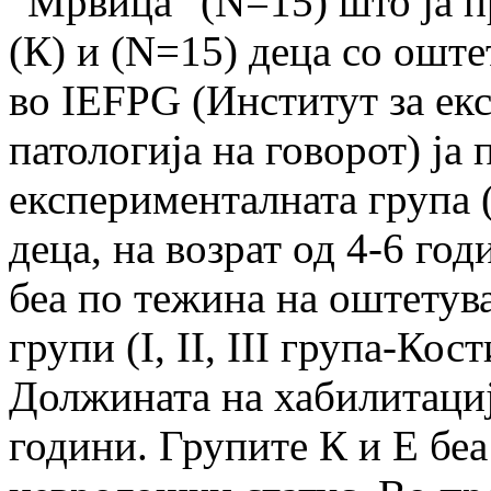
“Мрвица" (N=15) што ја п
(К) и (N=15) деца со ошт
во IEFPG (Институт за ек
патологија на говорот) ја 
експерименталната група (
деца, на возрат од 4-6 г
беа по тежина на оштетув
групи (I, II, III група-Кос
Должината на хабилитациј
години. Групите К и Е беа