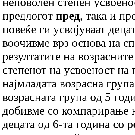
неповолен степен усвоено
предлогот
пред
, така и п
повеќе ги усвојуваат децат
воочивме врз основа на с
резултатите на возрасните
степенот на усвоеност на
најмладата возрасна група
возрасната група од 5 год
добивме со компарирање н
децата од 6-та година со р