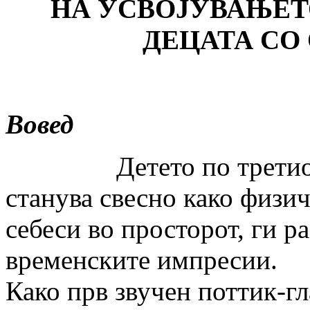
НА УСВОЈУВАЊЕТ
ДЕЦАТА СО
Вовед
Детето по третиот ме
станува свесно како физи
себеси во просторот, ги р
временските импресии.
Како прв звучен поттик-г