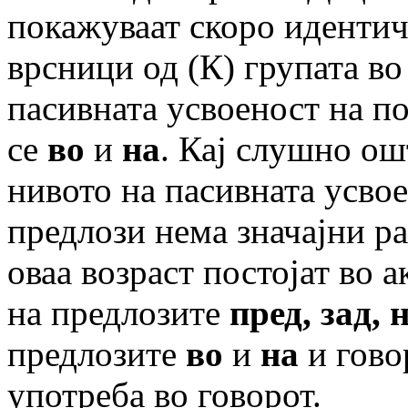
покажуваат скоро идентич
врсници од (К) групата во
пасивната усвоеност на п
се
во
и
на
. Кај слушно ош
нивото на пасивната усво
предлози нема значајни ра
оваа возраст постојат во 
на предлозите
пред, зад, 
предлозите
во
и
на
и гово
употреба во говорот.