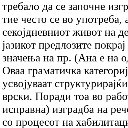
требало да се започне изг
тие често се во употреба, 
секојдневниот живот на де
јазикот предлозите покрај
значења на пр. (Ана е на 
Оваа граматичка категори
усвојуваат структурирајќ
врски. Поради тоа во рабо
исправна) изградба на ре
со процесот на хабилитаци