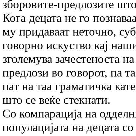
зборовите-предлозите што
Кога децата не го познава
му придаваат неточно, су
говорно искуство кај наш
зголемува зачестеноста на
предлози во говорот, па та
пат на таа граматичка кат
што се веќе стекнати.
Со компарација на одделн
популацијата на децата со