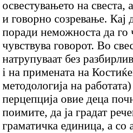
освестувањето на свеста, 
и говорно созревање. Кај
поради неможноста да го ч
чувствува говорот. Во све
натрупуваат без разбирлив
i на примената на Костиќе
методологија на работата)
перцепција овие деца почн
поимите, да ја градат реч
граматичка единица, а со 