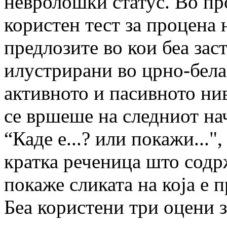
невролошки статус. Во пр
користен тест за процена 
предлозите во кои беа зас
илустрирани во црно-бела
активното и пасивното ни
се вршеше на следниот на
“Каде е...? или покажи..."
кратка реченица што содр
покаже сликата на која е 
Беа користени три оцени з