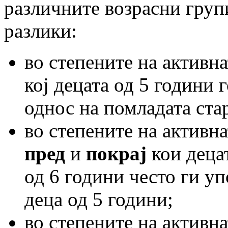
различните возрасни групи
разлики:
во степените на активн
кој децата од 5 години 
однос на помладата ста
во степените на активн
пред
и
покрај
кои децат
од 6 години често ги уп
деца од 5 години;
во степените на активн