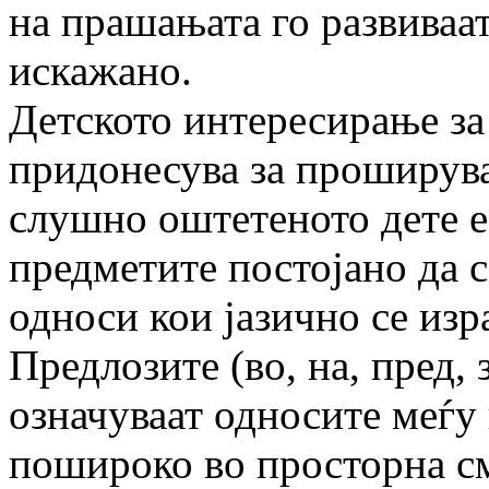
на прашањата го развиваа
искажано.
Детското интересирање за
придонесува за проширува
слушно оштетеното дете е 
предметите постојано да с
односи кои јазично се изр
Предлозите (во, на, пред, з
означуваат односите меѓу 
пошироко во просторна см