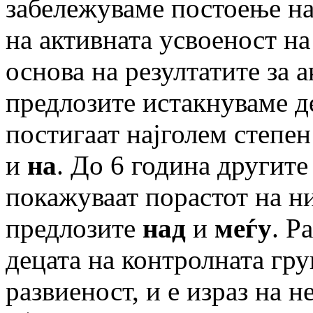
забележуваме постоење на
на активната усвоеност н
основа на резултатите за 
предлозите истакнуваме де
постигаат најголем степе
и
на
. До 6 година другит
покажуваат порастот на ни
предлозите
над
и
меѓу
. Р
децата на контролната гру
развиеност, и е израз на 