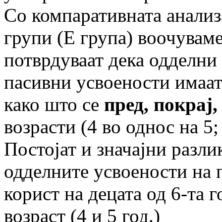
Со компаративната анализа
групи (Е група) воочувам
потврдуваат дека одделни
пасивни усвоености имаат
како што се
пред, покрај,
возрасти (4 во однос на 5; 
Постојат и значајни разли
одделните усвоености на
корист на децата од 6-та 
возраст (4 и 5 год.)