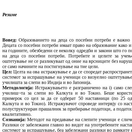
Резиме
Вовед:
Образованието на деца со посебни потреби е важно п
Децата со посебни потреби имаат право на образование како и 
на годините, обезбедени се неколку одредби и закони што го 
на деца со посебни потреби. Потребите и целите за учењ
оштетување не се разликуваат од оние на врсниците без нару
се само начините на постигнување на тие цели.
Цел:
Целта на ова истражување е да се споредат распростране
системот за испрашување на ученици со визуелно оштетување
училишта за слепи во Индија и во Јапонија.
Методологија:
Истражувањето е разграничено на i) само сле
училиш¬та за слепи во Калкута и во Токио. Беше корист
примерок со цел за да се одберат 50 наставници (по 25 о
Калкута и во Токио). Истражувачот спроведе интервју со нас
полуструктуиран прашалник за прибирање податоци, а податоц
квалитативно.
Сознанија:
Методот на предавање на слепите ученици е сличе
Разлики се забележани главно во видот на употребените наста
системот за испрашување, беа забележани разлики во рамките