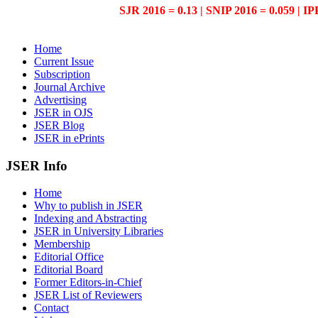
SJR 2016 = 0.13 | SNIP 2016 = 0.059 | IP
Home
Current Issue
Subscription
Journal Archive
Advertising
JSER in OJS
JSER Blog
JSER in ePrints
JSER Info
Home
Why to publish in JSER
Indexing and Abstracting
JSER in University Libraries
Membership
Editorial Office
Editorial Board
Former Editors-in-Chief
JSER List of Reviewers
Contact