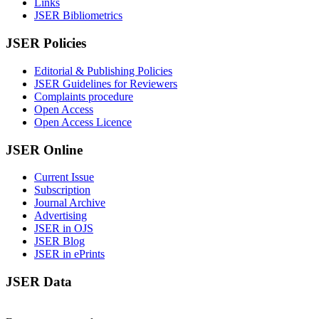
Links
JSER Bibliometrics
JSER Policies
Editorial & Publishing Policies
JSER Guidelines for Reviewers
Complaints procedure
Open Access
Open Access Licence
JSER Online
Current Issue
Subscription
Journal Archive
Advertising
JSER in OJS
JSER Blog
JSER in ePrints
JSER Data