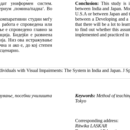
дат униформен систем.
Conclusion:
This study is i
ериум ,помина/паднаʻ. Во
between India and Japan. Mos
U.S.A or between Japan and t
компаративни студии меѓу
between a Developing and a D
 работа е спроведена или
that there will be a lot to l
е е спроведено главно за
to find out whether this assum
ација. Бидејќи е развиена
implemented and practiced in 
нија. Низ ова истражување
на и ако е, до кој степен
сценарио.
ividuals with Visual Impairments: The System in India and Japan. J 
шување, посебни училишта
Keywords:
Method of teaching
Tokyo
Corresponding address:
Ritwika LASKAR