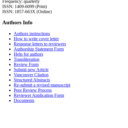
Frequency: quarterly
ISSN: 1409-6099 (Print)
ISSN: 1857-663X (Online)
Authors Info
Authors instructions
How to write cover letter
Response letters to reviewers
Authorship Statement Form
Help for authors
Transliteration
Review Form
Submit new Article
Vancouver Citation
Structured Abstracts
Re-submit a revised manuscript
Peer Review Process
Reviewer Application Form
Documents