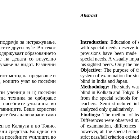
Abstract
одрачје за истражување.
Introduction:
Education of c
сите други луѓе. Во текот
with special needs deserve t
поддржуваат образованието
provisions have been made 
е на децата со визуелно
special needs. A visually impai
шување на видот. Различни
his sighted peers. Only the me
Objective:
The purpose of th
тиот метод на предавање и
system of examination for stu
, коишто учат во посебни
blind in India and Japan.
Methodology:
The study was d
пи ученици и ii) посебни
blind in Kolkata and Tokyo. P
ена техника за одбирање
from the special schools for
д посебните училишта во
teachers. Semi–structured i
тавниците. Беше користен
analyzed only qualitatively.
ите беа анализирани само
Findings:
The method of tea
Differences were observed ma
н во Калкута и во Токио.
of examination, differences
вни средства. Во однос на
however, all the special scho
 на посебните училишта во
strict pass/fail criterion exist