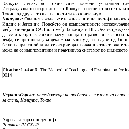
Калкута. Сепак, во Токио сите посебни училишна сле
Истражувањето откри дека во Калкута постои стриктен крит
Токио, од друга страна, не пости таков критериум.
Заклучок:
Ова истражување е важно зашто не постојат многу 
Индија и Јапонија. Повеќето од компаративната истражувачка
меѓу Јапонија и САД или меѓу Јапонија и ВБ. Ова истражувањ
да се откријат разликите меѓу нација во развој и развиена н
земја, се претпоставува дека може многу да се научи од Јапо
беше направен обид да се открие дали оваа претпоставка е точ
може да се имплементира и практикува системот во индиското 
Citation:
Laskar R. The Method of Teaching and Examination for Ind
0014
Клучни зборови:
методологија на предавање, систем на испра
за слепи, Калкута, Токио
Адреса за кореспонденција:
Ритвика ЛАСКАР