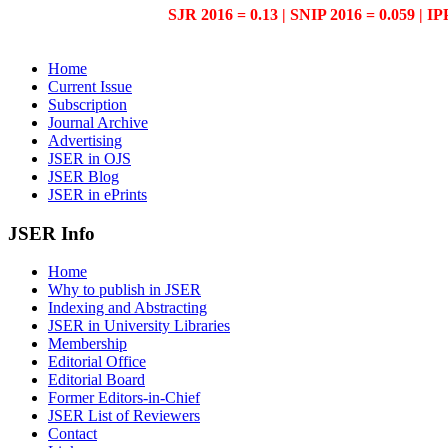
SJR 2016 = 0.13 | SNIP 2016 = 0.059 | IP
Home
Current Issue
Subscription
Journal Archive
Advertising
JSER in OJS
JSER Blog
JSER in ePrints
JSER Info
Home
Why to publish in JSER
Indexing and Abstracting
JSER in University Libraries
Membership
Editorial Office
Editorial Board
Former Editors-in-Chief
JSER List of Reviewers
Contact