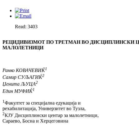
Read: 3403
РЕЦИДИВИЗМОТ ПО ТРЕТМАН ВО ДИСЦИПЛИНСКИ Ц
МАЛОЛЕТНИЦИ
1
Ранко КОВАЧЕВИЌ
2
Самир СУЉАГИЌ
2
Џенита ЉУЦА
1
Един МУФИЌ
1
Факултет за специјална едукација и
рехабилитација, Универзитет во Тузла,
2
КЈУ Дисциплински центар за малолетници,
Сараево, Босна и Херцеговина