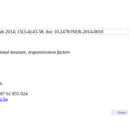
ehab 2014; 15(3-4):43-58. doi: 10.2478/JSER-2014-0010
ional measure, responsiveness factors
a,
387 61 855 024
z.ba
Share