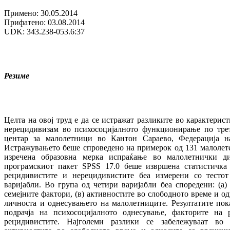
Примено: 30.05.2014
Прифатено: 03.08.2014
UDK: 343.238-053.6:37
Резиме
Целта на овој труд е да се истражат разликите во карактери
нерецидивизам во психосоцијалното функционирање по тр
центар за малолетници во Кантон Сараево, Федерација н
Истражувањето беше спроведено на примерок од 131 малолете
изречена образовна мерка испраќање во малолетнички д
програмскиот пакет SPSS 17.0 беше извршена статистичка 
рецидивистите и нерецидивистите беа измерени со тесто
варијабли. Во група од четири варијабли беа споредени: (а)
семејните фактори, (в) активностите во слободното време и од
личноста и однесувањето на малолетниците. Резултатите пок
подрачја на психосоцијалното однесување, факторите на 
рецидивистите. Најголеми разлики се забележуваат во 