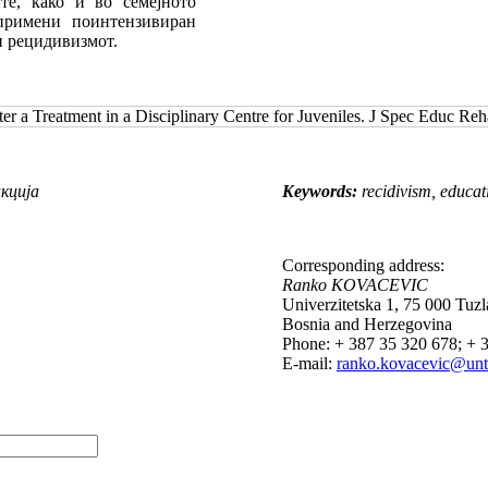
те, како и во семејното
 примени поинтензивиран
и рецидивизмот.
er a Treatment in a Disciplinary Centre for Juveniles. J Spec Educ R
кција
Keywords:
recidivism, educat
Corresponding address:
Ranko KOVACEVIC
Univerzitetska 1, 75 000 Tuzl
Bosnia and Herzegovina
Phone: + 387 35 320 678; + 
E-mail:
ranko.kovacevic@unt