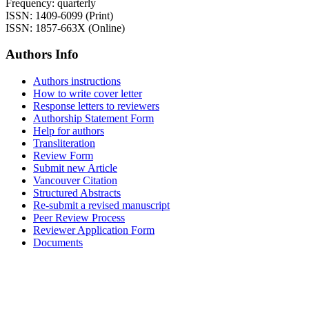
Frequency: quarterly
ISSN: 1409-6099 (Print)
ISSN: 1857-663X (Online)
Authors Info
Authors instructions
How to write cover letter
Response letters to reviewers
Authorship Statement Form
Help for authors
Transliteration
Review Form
Submit new Article
Vancouver Citation
Structured Abstracts
Re-submit a revised manuscript
Peer Review Process
Reviewer Application Form
Documents