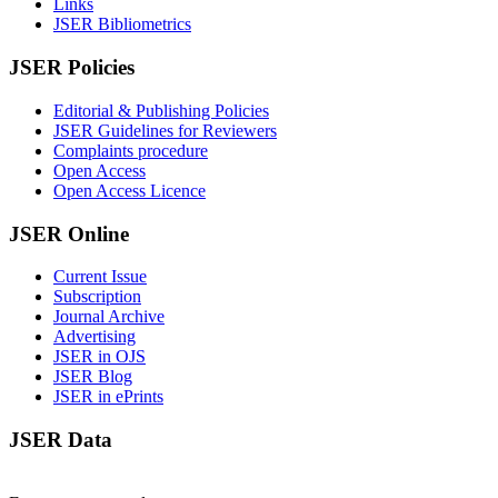
Links
JSER Bibliometrics
JSER Policies
Editorial & Publishing Policies
JSER Guidelines for Reviewers
Complaints procedure
Open Access
Open Access Licence
JSER Online
Current Issue
Subscription
Journal Archive
Advertising
JSER in OJS
JSER Blog
JSER in ePrints
JSER Data