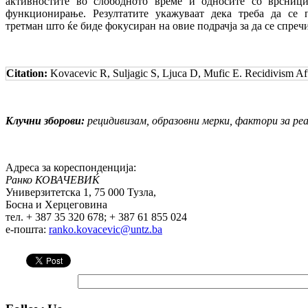
активностите во слободното време и односите со врсници
функционирање. Резултатите укажуваат дека треба да се
третман што ќе биде фокусиран на овие подрачја за да се спреч
Citation:
Kovacevic R, Suljagic S, Ljuca D, Mufic E. Recidivism Aft
Клучни зборови:
рецидивизам, образовни мерки, фактори за реа
Адреса за кореспонденција:
Ранко КОВАЧЕВИЌ
Универзитетска 1, 75 000 Тузла,
Босна и Херцеговина
тел. + 387 35 320 678; + 387 61 855 024
е-пошта:
ranko.kovacevic@untz.ba