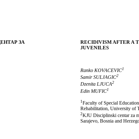
ЕНТАР ЗА
RECIDIVISM AFTER A 
JUVENILES
1
Ranko KOVACEVIC
2
Samir SULJAGIC
2
Dzenita LJUCA
1
Edin MUFIC
1
Faculty of Special Educatio
Rehabilitation, University of 
2
KJU Disciplinski centar za m
Sarajevo, Bosnia and Herzeg