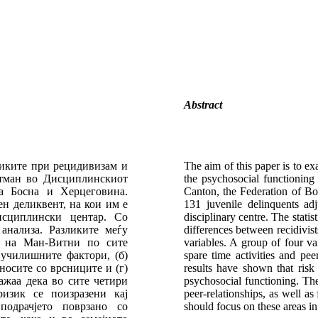
Abstract
стиките при рецидивизам и
The aim of this paper is to exa
етман во Дисциплинскиот
the psychosocial functioning 
а Босна и Херцеговина.
Canton, the Federation of B
н деликвент, на кои им е
131 juvenile delinquents adj
исциплински центар. Со
disciplinary centre. The stat
анализа. Разликите меѓу
differences between recidivis
т на Ман-Витни по сите
variables. A group of four va
 училишните фактори, (б)
spare time activities and pee
носите со врсниците и (г)
results have shown that risk 
ажаа дека во сите четири
psychosocial functioning. The 
ризик се поизразени кај
peer-relationships, as well as 
подрачјето поврзано со
should focus on these areas in