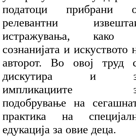
податоци прибрани о
релевантни извештаи
истражувања, како 
сознанијата и искуството 
авторот. Во овој труд 
дискутира и з
импликациите з
подобрување на сегашна
практика на специјал
едукација за овие деца.