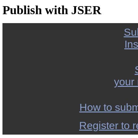
Publish with JSER
Su
Ins
your
How to subm
Register to r