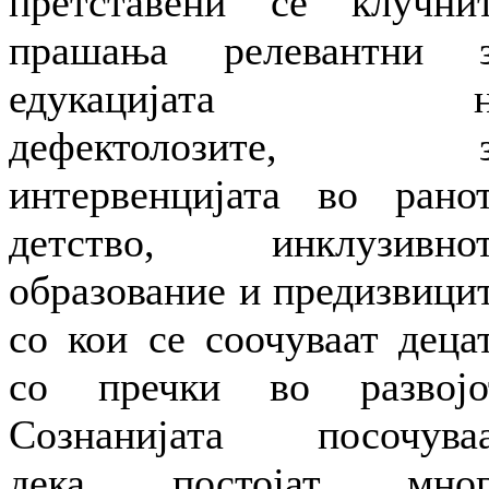
претставени се клучни
прашања релевантни 
едукацијата н
дефектолозите, з
интервенцијата во рано
детство, инклузивно
образование и предизвици
со кои се соочуваат деца
со пречки во развојо
Сознанијата посочува
дека постојат мног