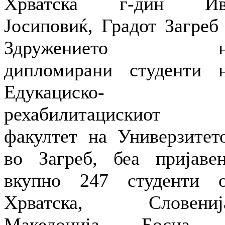
Хрватска г-дин Ив
Јосиповиќ, Градот Загреб
Здружението н
дипломирани студенти 
Едукациско-
рехабилитацискиот
факултет на Универзитет
во Загреб, беа пријаве
вкупно 247 студенти 
Хрватска, Словениј
Македонија, Босна 