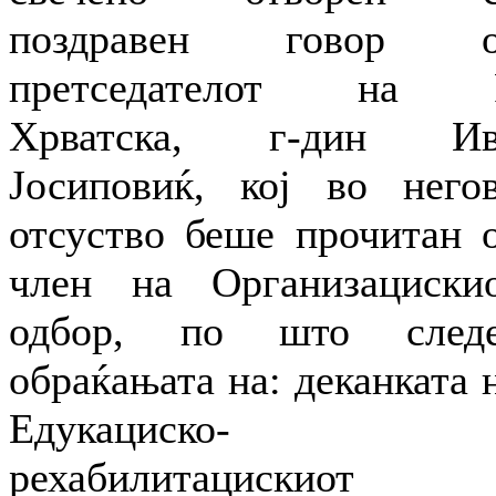
поздравен говор о
претседателот на Р
Хрватска, г-дин Ив
Јосиповиќ, кој во него
отсуство беше прочитан 
член на Организациски
одбор, по што след
обраќањата на: деканката 
Едукациско-
рехабилитацискиот