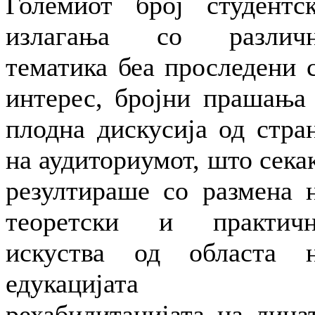
Големиот број студентс
излагања со различ
тематика беа проследени 
интерес, бројни прашања
плодна дискусија од стра
на аудиториумот, што сека
резултираше со размена 
теоретски и практич
искуства од областа 
едукацијата 
рехабилитацијата на лица