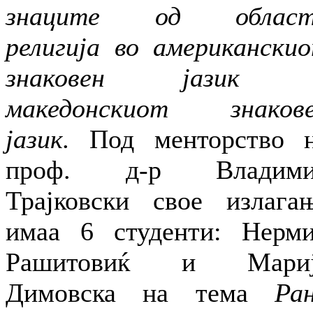
знаците од област
религија во американски
знаковен јазик 
македонскиот знаков
јазик.
Под менторство 
проф. д-р Владими
Трајковски свое излага
имаа 6 студенти: Нерм
Рашитовиќ и Мариј
Димовска на тема
Ра