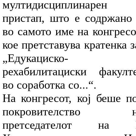
мултидисциплинарен
пристап, што е содржано
во самото име на конгресо
кое претставува кратенка з
„Едукациско-
рехабилитациски факулт
во соработка со...“.
На конгресот, кој беше п
покровителство н
претседателот на Р