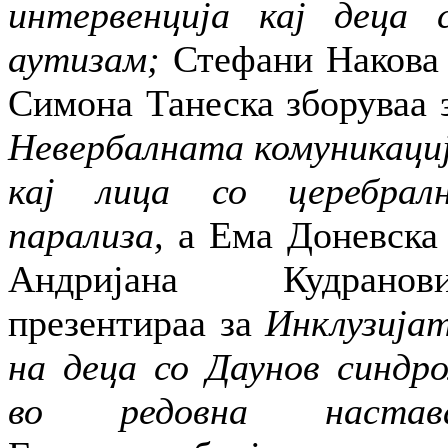
интервенција кај деца 
аутизам;
Стефани Накова
Симона Танеска зборуваа 
Невербалната комуникаци
кај лица со церебрал
парализа,
а Ема Доневска
Андријана Кудранов
презентираа за
Инклузија
на деца со Даунов синдр
во редовна настава