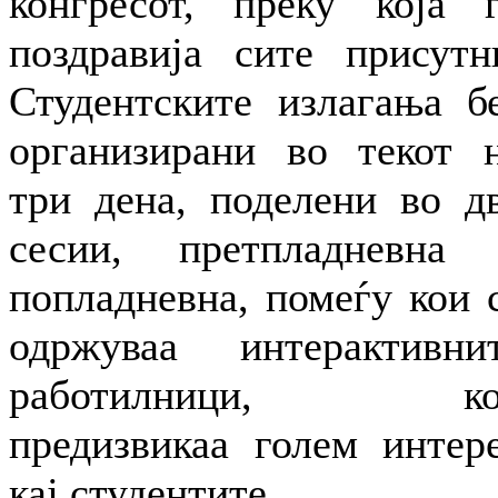
конгресот, преку која 
поздравија сите присутн
Студентските излагања б
организирани во текот 
три дена, поделени во д
сесии, претпладневна
попладневна, помеѓу кои 
одржуваа интерактивни
работилници, ко
предизвикаа голем интер
кај студентите.