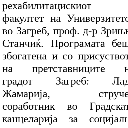
рехабилитацискиот
факултет на Универзитет
во Загреб, проф. д-р Зрињ
Станчиќ. Програмата бе
збогатена и со присуство
на претставниците 
градот Загреб: Лад
Жамарија, струче
соработник во Градска
канцеларија за социјал