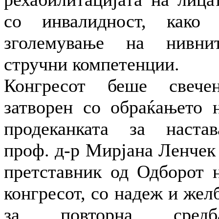
со инвалидност, како
зголемување на нивни
стручни компетенции.
Конгресот беше свече
затворен со обраќањето 
продеканката за настав
проф. д-р Мирјана Ленчек
претставник од Одборот 
конгресот, со надеж и жел
за повторна средба