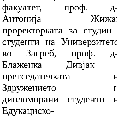
факултет, проф. д-
Антонија Жижак
проректорката за студии
студенти на Универзитет
во Загреб, проф. д
Блаженка Дивјак 
претседателката н
Здружението н
дипломирани студенти 
Едукациско-