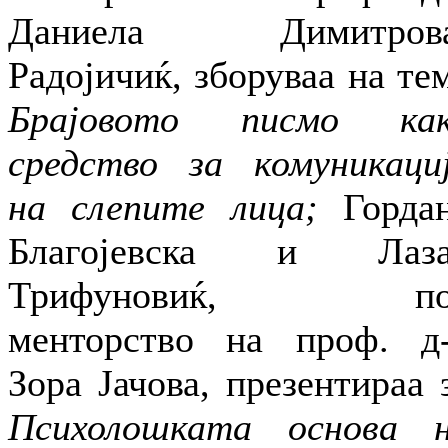
Даниела Димитрова
Радојичиќ, зборуваа на те
Брајовото писмо ка
средство за комуникаци
на слепите лица;
Горда
Благојевска и Лаза
Трифуновиќ, по
менторство на проф. д
Зора Јачова, презентираа 
Психолошката основа 