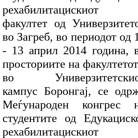
рехабилитацискиот
факултет од Универзитет
во Загреб, во периодот од 
- 13 април 2014 година, 
просториите на факултетот
во Универзитетскио
кампус Боронгај, се одр
Меѓународен конгрес 
студентите од Едукациск
рехабилитацискиот