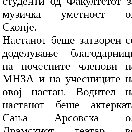
студенти од Факултетот з
музичка уметност о
Скопје.
Настанот беше затворен с
доделување благодарниц
на почесните членови н
МНЗА и на учесниците н
овој настан. Водител н
настанот беше актеркат
Сања Арсовска о
Драмскиот театар в