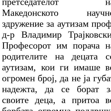
претседателот н
Македонското научн
здружение за аутизам проф
д-р Владимир Трајковски
Професорот им порача н
родителите на децата с
аутизам, кои ги имаше в
огромен број, да не ја губа
надежта, да се борат з
своите деца, а притоа в
борбата огромна поддршк