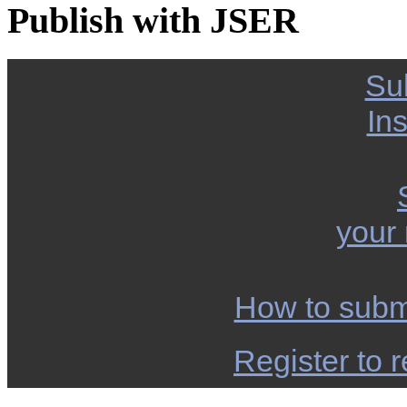
Publish with JSER
Su
Ins
your
How to subm
Register to r