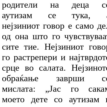
родители на деца с
аутизам се тука, 
нејзиниот говор е само де
од она што го чувствуваа
сите тие. Нејзиниот гово
го растрепери и најтврдот
срце во салата. Нејзинот
обраќање заврши с
мислата: „Јас го сака
моето дете со аутизам 