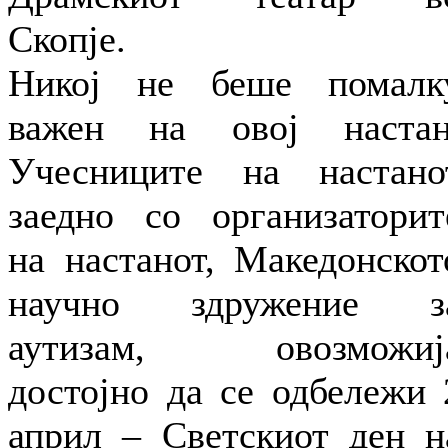
Скопје.
Никој не беше помалк
важен на овoј настан
Учесниците на настано
заедно со организаторит
на настанот, Македонскот
научно здружение з
аутизам, овозможиј
достојно да се одбележи 
април – Светскиот ден н