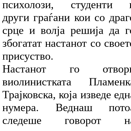
психолози, студенти 
други граѓани кои со драг
срце и волја решија да г
збогатат настанот со своет
присуство.
Настанот го отвор
виолинистката Пламенк
Трајковска, која изведе едн
нумера. Веднаш пото
следеше говорот н