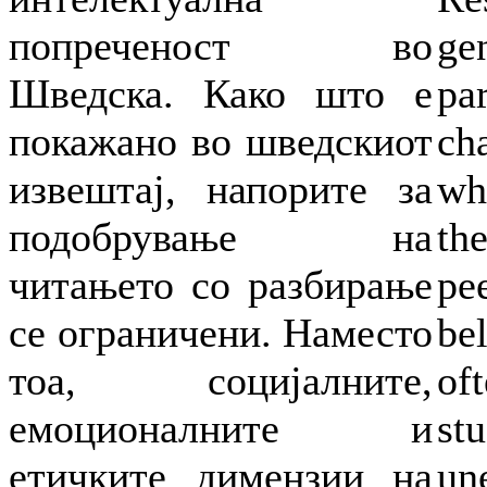
попреченост во
ge
Шведска. Како што е
pa
покажано во шведскиот
ch
извештај, напорите за
wh
подобрување на
th
читањето со разбирање
pe
се ограничени. Наместо
be
тоа, социјалните,
of
емоционалните и
st
етичките димензии на
un