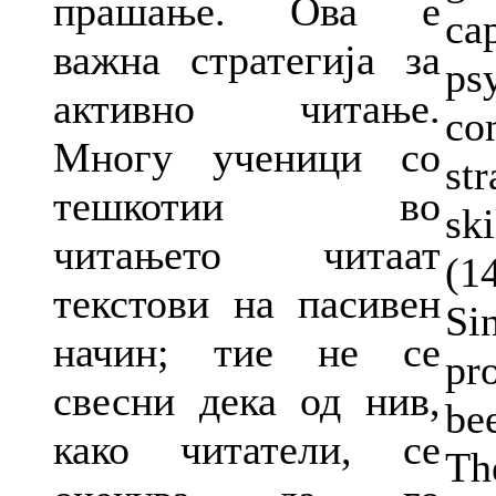
прашање. Ова е
ca
важна стратегија за
ps
активно читање.
con
Многу ученици со
st
тешкотии во
sk
читањето читаат
(14
текстови на пасивен
Si
начин; тие не се
pr
свесни дека од нив,
be
како читатели, се
Th