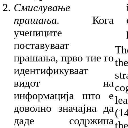
Смислување
прашања.
Кога
учениците
поставуваат
Th
прашања, прво тие го
th
идентификуваат
st
видот на
co
информација што е
lea
доволно значајна да
(1
даде содржина
th