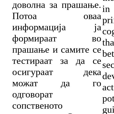
доволна за прашање.
in
Потоа оваа
pr
информација ја
cog
формираат во
th
прашање и самите се
be
тестираат за да се
se
осигураат дека
de
можат да го
ac
одговорат
po
сопственото
gu