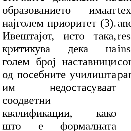
образованието имаат
te
најголем приоритет (3).
an
Ивештајот, исто така,
re
критикува дека на
in
голем број наставници
co
од посебните училишта
pa
им недостасуваат
соодветни
квалификации, како
што е формалната