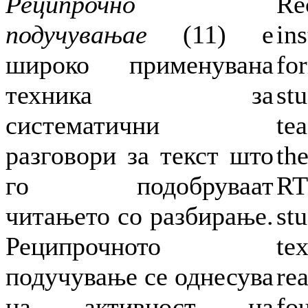
Реципрочно
Re
подучувањае
(11) е
ins
широко применувана
fo
техника за
st
систематични
te
разговори за текст што
the
го подобруваат
RT
читањето со разбирање.
st
Реципрочното
te
подучување се однесува
re
на активност на
fo