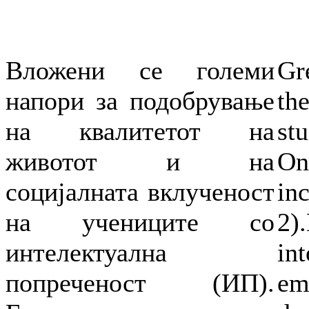
Вложени се големи
Gr
напори за подобрување
th
на квалитетот на
st
животот и на
On
социјалната вклученост
inc
на учениците со
2).
интелектуална
in
попреченост (ИП).
em