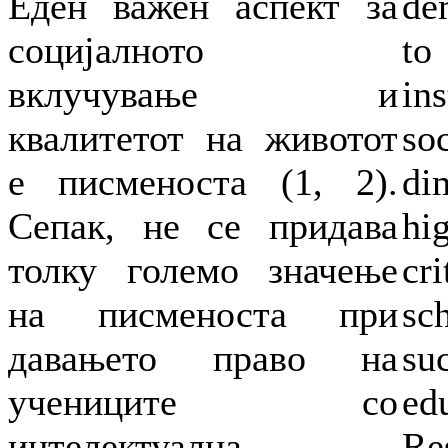
Еден важен аспект за
de
социјалното
to
вклучување и
in
квалитетот на животот
so
е писменоста (1, 2).
di
Сепак, не се придава
hi
толку големо значење
cr
на писменоста при
sc
давањето право на
su
учениците со
ed
интелектуална
Re