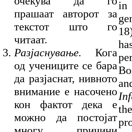
очекува да го
in
прашаат авторот за
gen
текстот што го
18
читаат.
ha
Разјаснување.
Кога
pe
од учениците се бара
Bo
да разјаснат, нивното
and
внимание е насочено
In
кон фактот дека е
th
можно да постојат
pr
многу причини