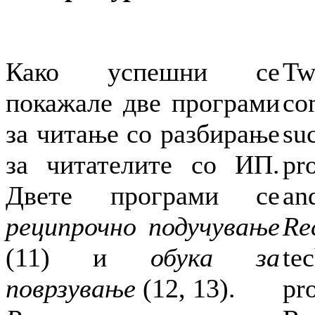
Како успешни се
Tw
покажале две програми
co
за читање со разбирање
su
за читателите со ИП.
pr
Двете програми се
and
реципрочно подучување
Re
(11) и
обука за
te
поврзување
(12, 13).
pr