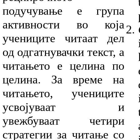
подучување е група
активности во која
учениците читаат дел
од одгатнувачки текст, а
читањето е целина по
целина. За време на
читањето, учениците
усвојуваат и
увежбуваат четири
стратегии за читање со