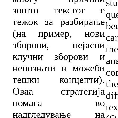
st
зошто текстот е
qu
тежок за разбирање
be
(на пример, нови
ca
зборови, нејасни
th
клучни зборови и
an
непознати и можеби
cor
тешки концепти).
th
Оваа стратегија
dif
помага во
te
надгледување на