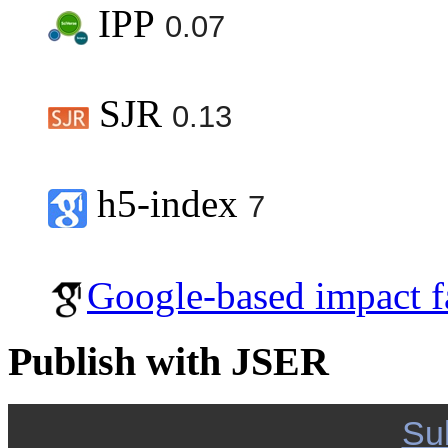
IPP
0.07
SJR
0.13
h5-index
7
Google-based impact f
Publish with JSER
Su