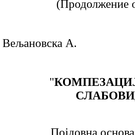
(Продолжение о
Вељановска А.
"
КОМПЕЗАЦИЈ
СЛАБОВИ
Појдовна основа во