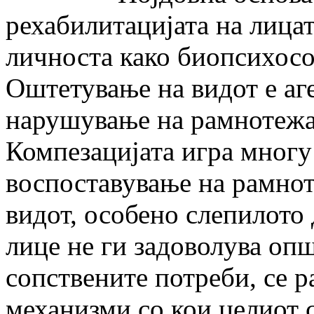
рехабилитацијата на лицат
личноста како биопсихосо
Оштетување на видот е аг
нарушување на рамнотежат
Компезацијата игра многу
воспоставување на рамнот
видот, особено слепилото 
лице не ги задоволува оп
сопствените потреби, се р
механизми со кои целиот с