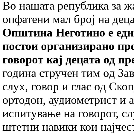
Во нашата република за жа
опфатени мал број на дец
Општина Неготино е едн
постои организирано пр
говорот кај децата од п
година стручен тим од Зав
слух, говор и глас од Скоп
ортодон, аудиометрист и
испитување на говорот, с
штетни навики кои најчес