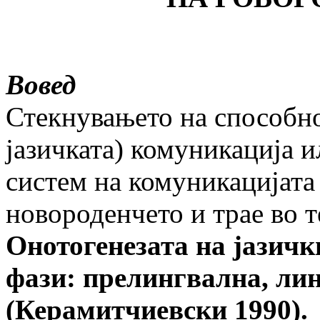
Вовед
Стекнувањето на способно
јазичката) комуникација и
систем на комуникацијата
новороденчето и трае во т
Онотогенезата на јазичк
фази: прелингвална, ли
(Керамитчиевски 1990).