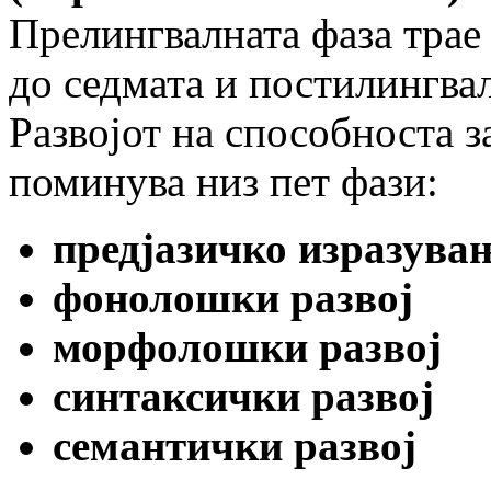
Прелингвалната фаза трае 
до седмата и постилингвал
Развојот на способноста 
поминува низ пет фази:
предјазичко изразува
фонолошки развој
морфолошки развој
синтаксички развој
семантички развој