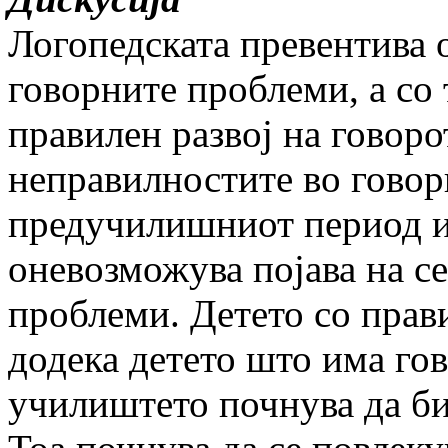
Логопедската превентива 
говорните проблеми, а со
правилен развој на говоро
неправилностите во говор
предучилишниот период и
оневозможува појава на 
проблеми. Детето со прави
додека детето што има го
училиштето почнува да би