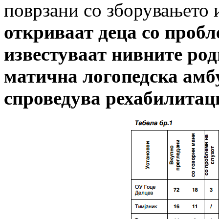
поврзани со зборувањето
откриваат деца со пробл
известуваат нивните род
матична логопедска амб
спроведува рехабилитац