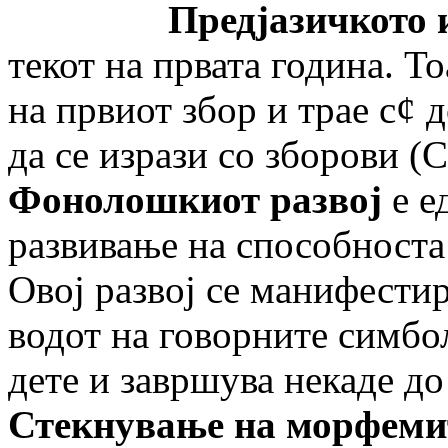
Предјазичкото из
текот на првата година. Т
на првиот збор и трае с¢ 
да се изрази со зборови (
Фонолошкиот развој
е е
развивање на способноста
Овој развој се манифестир
водот на говорните симбо
дете и завршува некаде до
Стекнување на морфеми