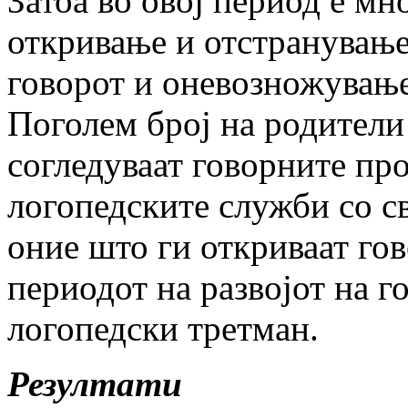
Затоа во овој период е мн
откривање и отстранување
говорот и оневозножување
Поголем број на родители 
согледуваат говорните про
логопедските служби со св
оние што ги откриваат го
периодот на развојот на г
логопедски третман.
Резултати