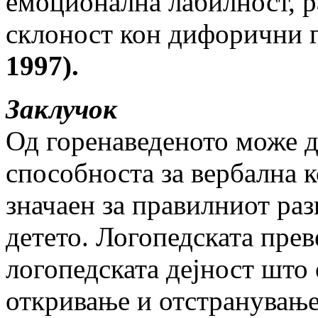
емоционална лабилност, ра
склоност кон дифорични 
1997).
Заклучок
Од горенаведеното може да
способноста за вербална 
значаен за правилниот раз
детето. Логопедската прев
логопедската дејност што
откривање и отстранување