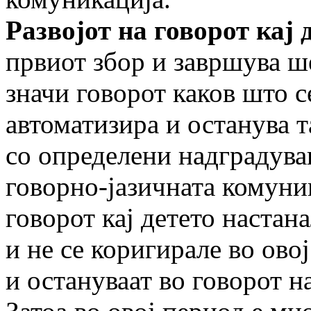
Развојот на говорот кај 
првиот збор и завршува ше
значи говорот каков што с
автоматизира и останува т
со определени надградува
говорно-јазичната комуник
говорот кај детето наста
и не се коригирале во ово
и остануваат во говорот на