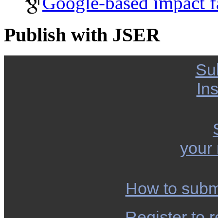
Google-based impact f
Publish with JSER
Su
Ins
your
How to subm
Register to r