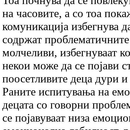
Тоа почнува да се повлеку
на часовите, а со тоа пока
комуникација избегнува д
содржат проблематичните 
молчеливи, избегнуваат ко
некои може да се појави с
поосетливите деца дури и 
Раните испитувања на ем
децата со говорни проблем
се појавуваат низа емоци