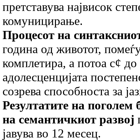
претставува највисок степ
комуницирање.
Процесот на синтаксниот
година од животот, помеѓу
комплетира, а потоа с¢ д
адолесценцијата постепен
созрева способноста за ја
Резултатите на поголем 
на семантичкиот развој
п
јавува во 12 месец.