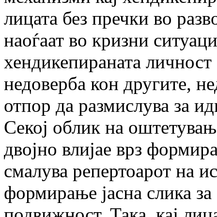
лицата без пречки во разв
наоѓаат во кризни ситуаци
хендикепираната личност с
недоверба кон другите, нед
отпор да размислува за ид
Секој облик на оштетувањ
двојно влијае врз формирањ
смалува репертоарот на ис
формирање јасна слика за 
подвижност. Така, кај лиц