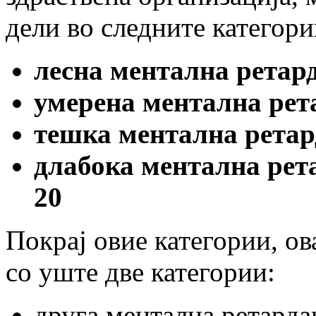
дели во следните категори
лесна ментална рета
умерена ментална
тешка ментална рета
длабока ментална
20
Покрај овие категории, ов
со уште две категории:
друга ментална ретардац