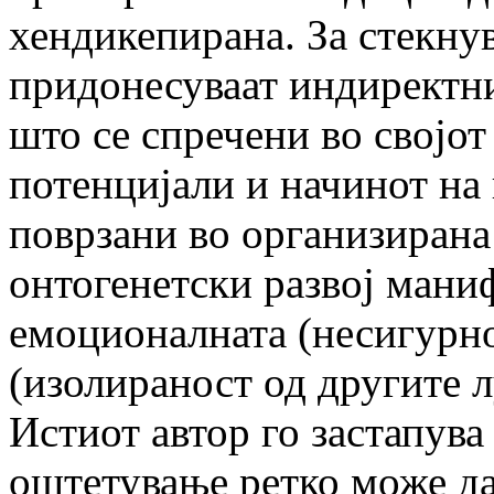
хендикепирана. За стекнув
придонесуваат индиректни
што се спречени во својот
потенцијали и начинот на 
поврзани во организирана 
онтогенетски развој мани
емоционалната (несигурно
(изолираност од другите л
Истиот автор го застапува
оштетување ретко може да 