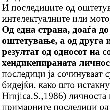
И последиците од оштетув
интелектуалните или мото
Од една страна, доаѓа д
оштетување, а од друга 
резултат од односот на 
хендикепираната личнос
последици ја сочинуваат 
бидејќи, како што истакну
Hrnjica.S.,1986) личноста
примарните последици од