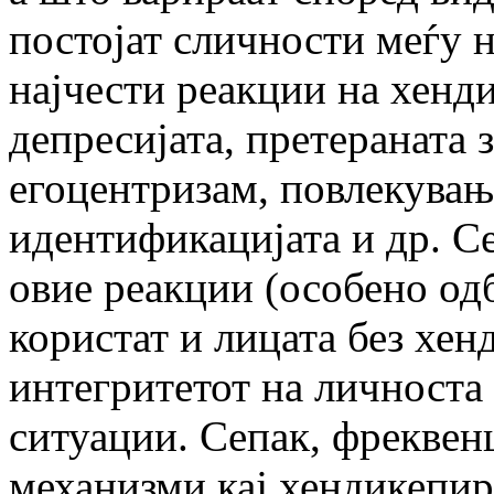
постојат сличности меѓу 
најчести реакции на хенди
депресијата, претераната 
егоцентризам, повлекување
идентификацијата и др. С
овие реакции (особено од
користат и лицата без хен
интегритетот на личноста 
ситуации. Сепак, фреквен
механизми кај хендикепир