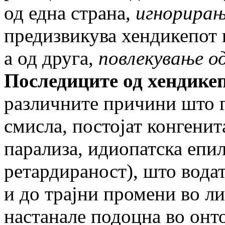
од една страна,
игнорирањ
предизвикува хендикепот и
а од друга,
повлекување о
Последиците од хендике
различните причини што г
смисла, постојат конгени
парализа, идиопатска епил
ретардираност), што вода
и до трајни промени во л
настанале подоцна во онт