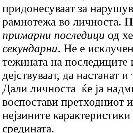
придонесуваат за нарушув
рамнотежа во личноста.
П
примарни последици
од хе
секундарни
. Не е исклуче
тежината на последиците 
дејствуваат, да настанат 
Дали личноста ќе ја надми
воспостави претходниот и
нејзините карактеристики 
средината.