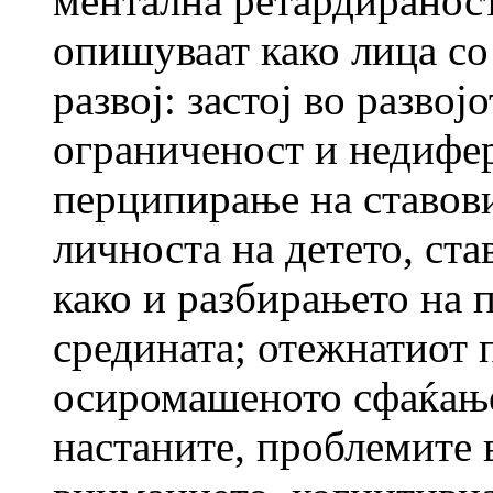
ментална ретардираност-
опишуваат како лица со
развој: застој во развој
ограниченост и недифе
перципирање на ставови
личноста на детето, ста
како и разбирањето на 
средината; отежнатиот п
осиромашеното сфаќање 
настаните, проблемите 