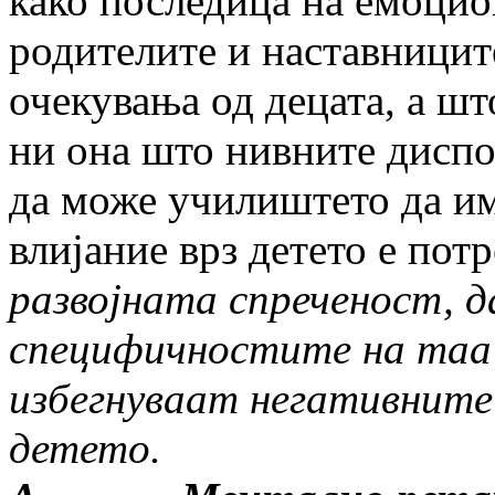
како последица на емоцио
родителите и наставницит
очекувања од децата, а шт
ни она што нивните диспо
да може училиштето да и
влијание врз детето е пот
развојната спреченост, д
специфичностите на таа 
избегнуваат негативните
детето.