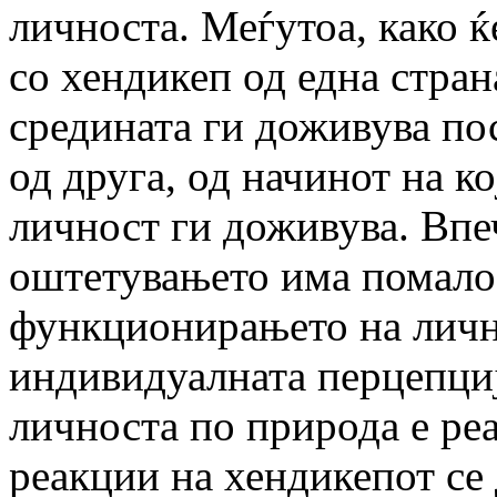
личноста. Меѓутоа, како 
со хендикеп од една стран
средината ги доживува по
од друга, од начинот на к
личност ги доживува. Впеч
оштетувањето има помало
функционирањето на личн
индивидуалната перцепциј
личноста по природа е ре
реакции на хендикепот се