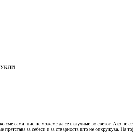
КУКЛИ
ко сме сами, ние не можеме да се вклучиме во светот. Ако не се
е претстава за себеси и за стварноста што не опкружува. На тој