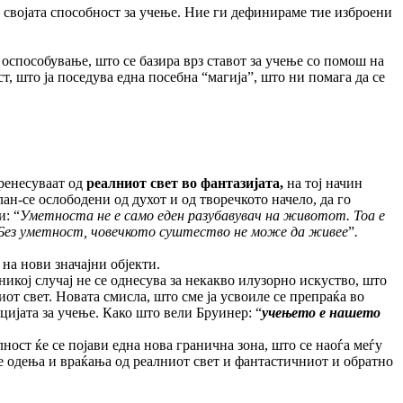
ра својата способност за учење. Ние ги дефинираме тие изброени
а оспособување, што се базира врз ставот за учење со помош на
т, што ја поседува една посебна “магија”, што ни помага да се
ренесуваат од
реалниот свет во фантазијата,
на тој начин
н-се ослободени од духот и од творечкото начело, да го
и: “
Уметноста не е само еден разубавувач на животот. Тоа е
 Без уметност, човечкото суштество не може да живее
”
.
на нови значајни објекти.
никој случај не се однесува за некакво илузорно искуство, што
иот свет. Новата смисла, што сме ја усвоиле се препраќа во
цијата за учење. Како што вели Бруинер: “
учењето е нашето
лност ќе се појави една нова гранична зона, што се наоѓа меѓу
 одења и враќања од реалниот свет и фантастичниот и обратно