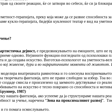
трав од своите реакции, ќе се затвори во себеси, ќе си ја блоки
уметност-терапијата, преку која може да се развие способноста з
аме кукло-терапијата, бидејќи куклениот театар е вид на уметнос
учење?
артистичка дејност,
е предизвикувањето на емоциите, што не п
криеме одново. Нејзините функции-погледнати од психолошки пла
та и да создава искуство. Виготски-психологот на уметноста-вел
о кој живееме, дури и во најкритичните моменти од животот.
ја моделира внатрешната рамнотежа и го олеснува восприемањето 
 творечката фантазија, што не прави слободни за избор. Тоа во 
е создаде смисла е произлезено од заемното дејствување со реалн
обивањето на искуство е тесно поврзано со способноста и мотива
Бруинер, 1987
)
еку нашата фантазија, ако успееме да ја структуираме нашата реа
обност за учење, наречена “
Зона на проксималниот развој
”.
Тие
 и го помага осмислувањето.