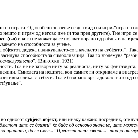
та на играта. Од особено значење се два вида на игри-“игра на 
со нешто и играм од негово име (и тоа пред другите). Тие игри 
ект (с-о)
и кога не можат да се појават порано од раѓањто на
врск
вањето на способноста за учење.
објектот, додека наликувањето-со значењето на субјектот”. Так
засилува способноста за симболизација. Таа го зголемува “разбир
а осмислувањето
”.
(Виготски, 1931)
ти. Тоа не не затвора ниту во реалноста, ниту во фантазијата. 
 начини. Смислата на нештата, кои самите ги откриваме а внатре
итивна слика за себеси. Тоа е базирано врз задоволството од со
ттѓување”.
 во односот
субјект-објект,
или инаку кажано посредник, отклуч
дметот што се движи
”
ќе биде од основно значење, што можеме
ва прашања, да се смее...
“
Предмет што говори...
”
тоа ја отклуч