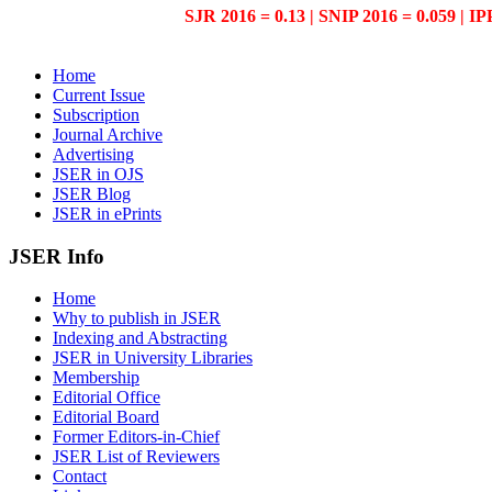
SJR 2016 = 0.13 | SNIP 2016 = 0.059 | IP
Home
Current Issue
Subscription
Journal Archive
Advertising
JSER in OJS
JSER Blog
JSER in ePrints
JSER Info
Home
Why to publish in JSER
Indexing and Abstracting
JSER in University Libraries
Membership
Editorial Office
Editorial Board
Former Editors-in-Chief
JSER List of Reviewers
Contact