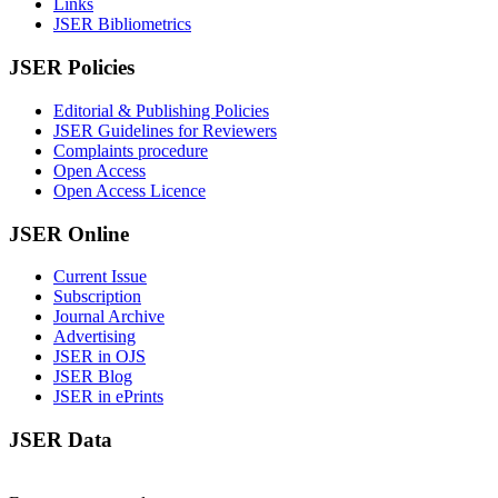
Links
JSER Bibliometrics
JSER Policies
Editorial & Publishing Policies
JSER Guidelines for Reviewers
Complaints procedure
Open Access
Open Access Licence
JSER Online
Current Issue
Subscription
Journal Archive
Advertising
JSER in OJS
JSER Blog
JSER in ePrints
JSER Data