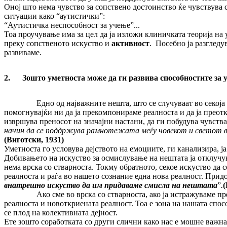
Оној што нема чувство за сопствено достоинство ќе чувствува с
ситуации како “аутистички”:
“Аутистичка неспособност за учење”...
Тоа проучување има за цел да ја изложи клиничката теорија на 
преку сопственото искуство и
активност
.
Посебно ја разгледув
развиваме.
2.
Зошто уметноста може да ги развива способностите за 
Едно од најважните нешта, што се случуваат во секоја
помогнувајќи ни да ја прекомпонираме реалноста и да ја преот
извршува преносот на значајни настани, да ги побудува чувства
начин да се поддржува рамнотежата меѓу човекот и светот в
(Виготски, 1931)
Уметноста го условува дејството на емоциите, ги канализира, 
Добивањето на искуство за осмислување на нештата ја отклучува
нема врска со стварноста. Токму обратното, секое искуство да с
реалноста и раѓа во нашето сознание една нова реалност. Прид
внатрешно искуство да им придаваме смисла на нештата
”
.
(
Ако сме во врска со стварноста, ако ја истражуваме пр
реалноста и новоткриената реалност. Тоа е зона на нашата спос
се плод на колективната дејност.
Ете зошто соработката со други слични како нас е мошне важна