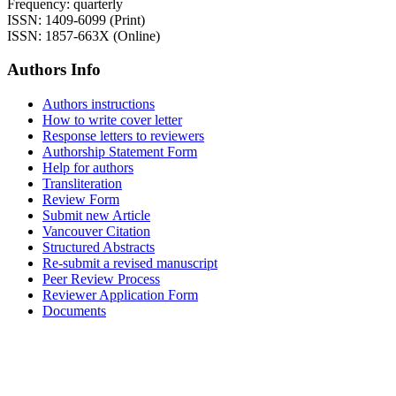
Frequency: quarterly
ISSN: 1409-6099 (Print)
ISSN: 1857-663X (Online)
Authors Info
Authors instructions
How to write cover letter
Response letters to reviewers
Authorship Statement Form
Help for authors
Transliteration
Review Form
Submit new Article
Vancouver Citation
Structured Abstracts
Re-submit a revised manuscript
Peer Review Process
Reviewer Application Form
Documents