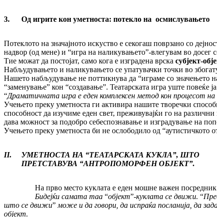
3.
Од игрите кон уметноста: потекло на осмислувањето
Потеклото на значајното искуство е секогаш поврзано со дејнос
надвор (од мене) и “игра на наликувањето”-влегувам во досег 
Тие можат да постојат, само кога е изградена врска
субјект-обј
Набљудувањето и наликувањето се упатувачки точки во збогату
Нашето набљудување не поттикнува да “играме со значењето на 
“заменување” кон “создавање”. Театарската игра уште повеќе ја 
“
Драматичната игра е еден комплексен метод кон процесот н
Учењето преку уметноста ги активира нашите творечки способнос
способност да изучиме еден свет, преживувајќи го на различни
дава можност за подобро себеспознавање и изградување на попоз
Учењето преку уметноста би не ослободило од “аутистичкото о
II.
УМЕТНОСТА НА
“
ТЕАТАРСКАТА КУКЛА
”
, ШТО
ПРЕТСТАВУВА
“
АНТРОПОМОРФЕН ОБЈЕКТ
”
.
На прво место куклата е еден мошне важен посредник
Бидејќи самата таа
“
објект
”
-куклата се движи.
“
Пре
што се движи
”
може и да говори, да испраќа посланија, да зада
објект.