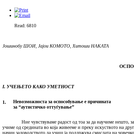
Read: 6810
Јошинобу ШОИ, Јајои КОМОТО, Хитоши НАКАТА
ОСПО
I
.
УЧЕЊЕТО КАКО УМЕТНОСТ
Невозможноста за оспособување е причината
1.
за
“
аутистичко оттуѓување
”
Ние чувствуваме радост од тоа за да научиме нешто, за
учиме од средината во која живееме и преку искуството на друг
начин задоволството да учиш ја поддржува смислата на човечко