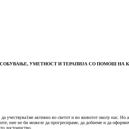
СОБУВАЊЕ, УМЕТНОСТ И ТЕРАПИЈА СО ПОМОШ НА 
 да учествува1ме активно во светот и во животот околу нас. Но а
ите, ние не би можеле да прогресираме, да добиеме и да оформим
то достоинство.