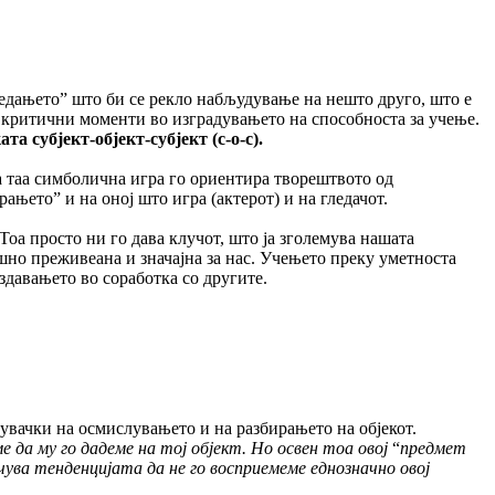
гледањето” што би се рекло набљудување на нешто друго, што е
се критични моменти во изградувањето на способноста за учење.
ата субјект-објект-субјект (с-о-с).
а таа симболична игра го ориентира творештвото од
ањето” и на оној што игра (актерот) и на гледачот.
Тоа просто ни го дава клучот, што ја зголемува нашата
шно преживеана и значајна за нас. Учењето преку уметноста
здавањето во соработка со другите.
увачки на осмислувањето и на разбирањето на објекот.
 да му го дадеме на тој објект. Но освен тоа овој
“
предмет
ува тенденцијата да не го восприемеме еднозначно овој