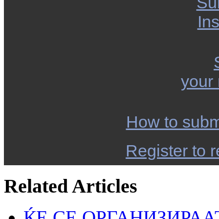
Su
Ins
your
How to subm
Register to r
Related Articles
ЌЕ СЕ ОРГАНИЗИРАА