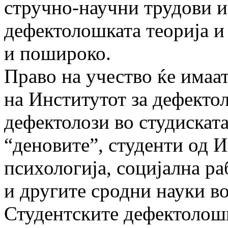
стручно-научни трудови и 
дефектолошката теорија и
и пошироко.
Право на учество ќе имаат 
на Институтот за дефекто
дефектолози во студиската
“деновите”, студенти од И
психологија, социјална р
и другите сродни науки во
Студентските дефектолошк