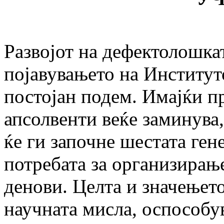
Развојот на дефектолошкат
појавувањето на Институто
постојан подем. Имајќи пр
апсолвенти веќе заминува,
ќе ги започне шестата ген
потребата за организирањ
денови. Целта и значењето
научната мисла, оспособу