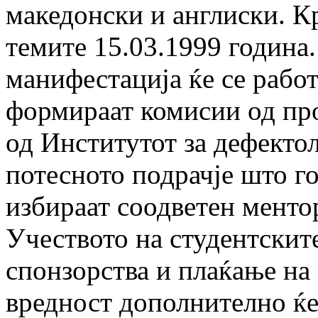
македонски и англиски. К
темите 15.03.1999 година.
манифестација ќе се работ
формираат комисии од про
од Институтот за дефектол
потесното подрачје што го
избираат соодветен ментор
Учеството на студентскит
спонзорства и плаќање на 
вредност дополнително ќе