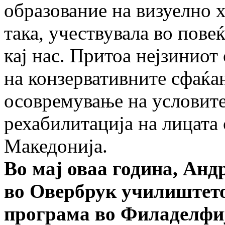
образование на визуелно 
така, учествувала во пове
кај нас. Притоа нејзинио
на конзервативните сфаќањ
осовремување на условите
рехабилитација на лицата 
Македонија.
Во мај оваа година, Ан
во Овербрук училиштето
програма во Филаделфиј