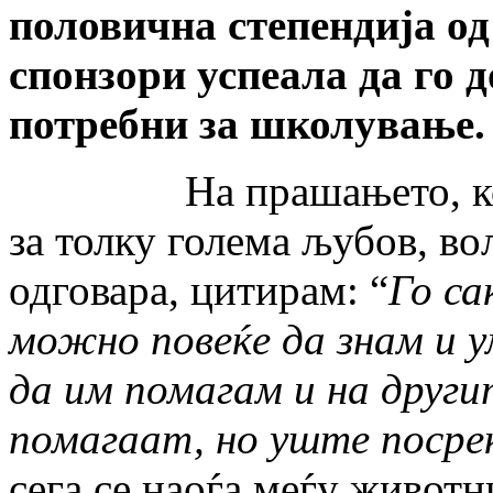
половична степендија од
спонзори успеала да го д
потребни за школување.
На прашањето, кои се
за толку голема љубов, во
одговара, цитирам: “
Го с
можно повеќе да знам и у
да им помагам и на другит
помагаат, но уште посреќ
сега се наоѓа меѓу животн