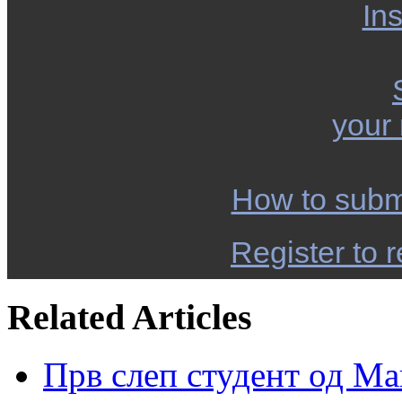
Ins
your
How to subm
Register to r
Related Articles
Прв слеп студент од М