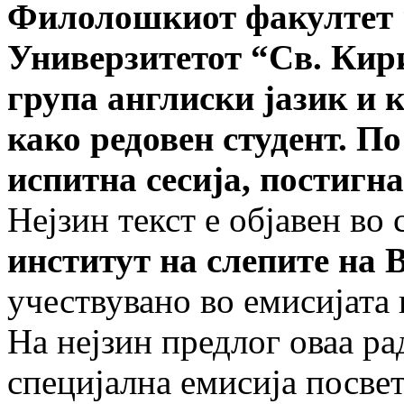
Филолошкиот факултет
Универзитетот
“
Св. Кир
група англиски јазик и 
како редовен студент. П
испитна сесија, постигн
Нејзин текст е објавен во
институт на слепите на 
учествувано во емисијата 
На нејзин предлог оваа р
специјална емисија посве