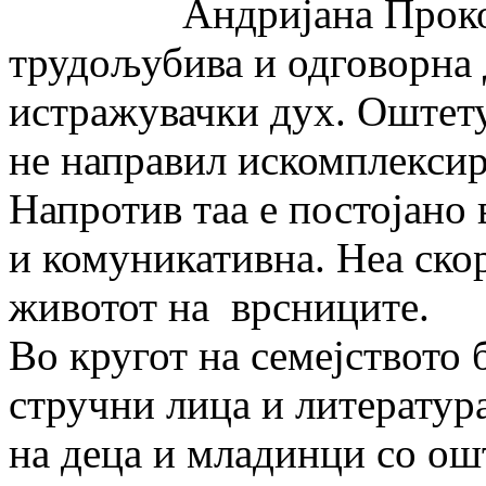
Андријана Прокопен
трудољубива и одговорна 
истражувачки дух. Оштету
не направил искомплексир
Напротив таа е постојано 
и комуникативна. Неа скор
животот на врсниците.
Во кругот на семејството 
стручни лица и литература
на деца и младинци со ош