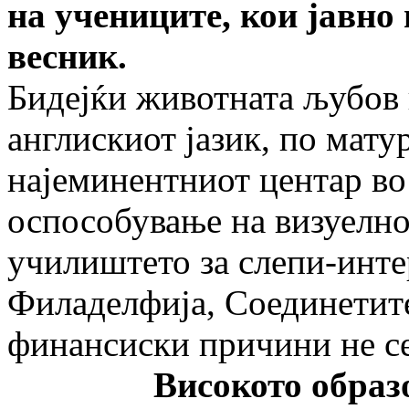
на учениците, кои јавно 
весник.
Бидејќи животната љубов 
англискиот јазик, по мат
најеминентниот центар во 
оспособување на визуелн
училиштето за слепи-инт
Филаделфија, Соединетит
финансиски причини не с
Високото образован