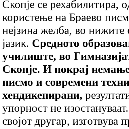
Скопје се рехабилитира, о
користење на Браево писм
нејзина желба, во нижите 
јазик.
Средното образова
училиште, во Гимназиј
Скопје. И покрај немањ
писмо и современи техн
хендикепирани,
резултат
упорност не изостануваат.
својот другар, изготвува 