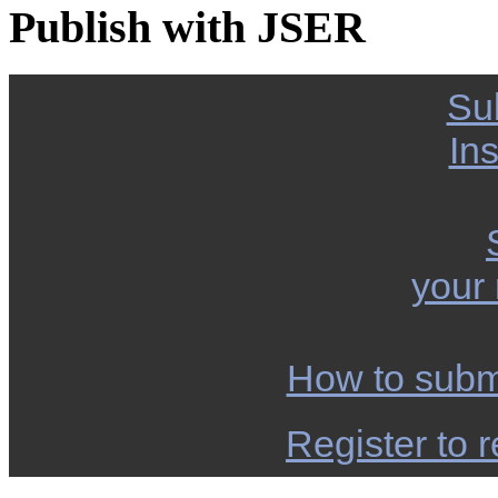
Publish with JSER
Su
Ins
your
How to subm
Register to r