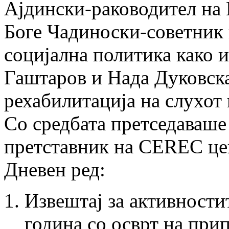
Ајдински-раководител на И
Боге Чадиноски-советник 
социјална политика како и
Гаштаров и Нада Дуков­ска
рехабилитација на слухот и
Со средбата претседаваше
претставник на CEREC цен
Дневен ред:
Извештај за активностит
година со осврт на при