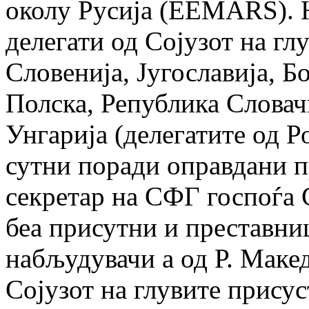
околу Русија (EEMARS). Н
делегати од Сојузот на гл
Словенија, Југо­сла­вија, 
Полска, Република Словачк
Унгарија (делегатите од Р
сут­ни поради оправдани п
секретар на СФГ госпоѓа C
беа присутни и преставниц
набљудувачи а од Р. Маке
Сојузот на глувите прису