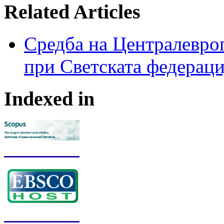
Related Articles
Средба на Централевроп
при Светската федераци
Indexed in