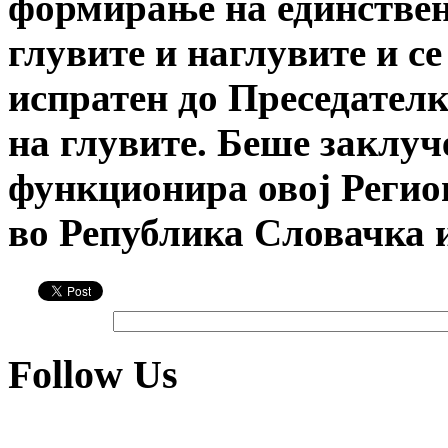
формирање на единствен
глувите и наглувите и с
испратен до Преседателк
на глувите. Беше заклуч
функционира овој Регион
во Република Словачка 
Follow Us