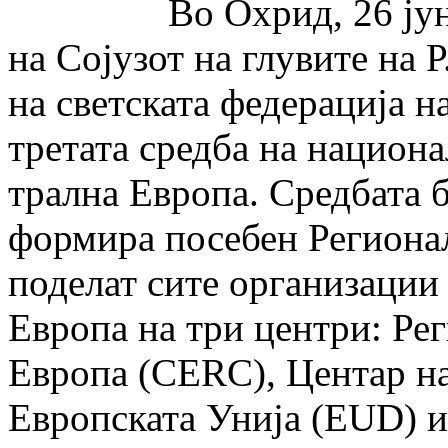
Во Охрид, 26 јуни 19
на Сојузот на глувите на 
на светската федерација н
третата средба на национ
трална Европа. Средбата б
формира посебен Реги­о­на
поделат сите организации 
Европа на три центри: Рег
Европа (CERC), Центар на
Европската Унија (EUD) и 