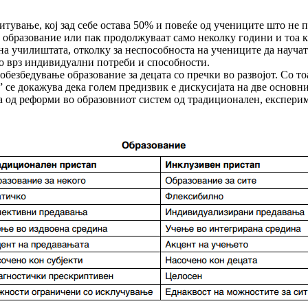
итување, кој зад себе остава 50% и повеќе од учениците што не 
 образование или пак продолжуваат само неколку години и тоа ка
на училиштата, отколку за неспособноста на учениците да научат
но врз индивидуални потреби и способности.
обезбедување образование за децата со пречки во развојот. Со т
” се докажува дека голем предизвик е дискусијата на две основн
ба од реформи во образовниот систем од традиционален, експер