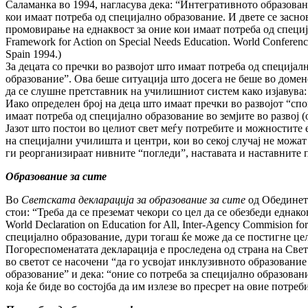
Саламанка во 1994, нагласува дека: “Интегративното образован
кои имаат потреба од специјално образование. И двете се засн
промовирање на еднаквост за оние кои имаат потреба од специја
Framework for Action on Special Needs Education. World Conferenc
Spain 1994.)
За децата со пречки во развојот што имаат потреба од специја
образование”. Ова беше ситуација што досега не беше во доме
да се слушне претставник на училишниот систем како изјавува: 
Иако определен број на деца што имаат пречки во развојот “сп
имаат потреба од специјално образование во земјите во развој 
Јазот што постои во целиот свет меѓу потребите и можностите 
на специјални училишта и центри, кои во секој случај не можат
ги реорганизираат нивните “погледи”, наставата и наставните 
Образование за сите
Во
Светската декларација за образование за сите
од Обединет
стои: “Треба да се преземат чекори со цел да се обезбеди еднак
World Declaration on Education for All, Inter-Agency Commision f
специјално образование, дури тогаш ќе може да се постигне цел
Погореспоменатата декларација е проследена од страна на Свет
во светот се насочени “да го усвојат инклузивното образовани
образование” и дека: “оние со потреба за специјално образован
која ќе биде во состојба да им излезе во пресрет на овие потреб