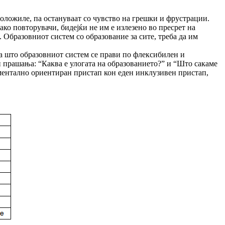
положиле, па остануваат со чувство на грешки и фрустрации.
ко повторувачи, бидејќи не им е излезено во пресрет на
. Образовниот систем со образование за сите, треба да им
оа што образовниот систем се прави по флексибилен и
и прашања: “Каква е улогата на образованието?” и “Што сакаме
иментално ориентиран пристап кон еден инклузивен пристап,