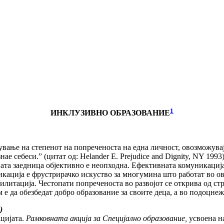
1
ИНКЛУЗИВНО ОБРАЗОВАНИЕ
ување на степенот на попреченоста на една личност, овозможува
е себеси.” (цитат од: Helander E. Prejudice and Dignity, NY 1993
ата заедница објективно е неопходна. Ефективната комуникациј
икација е фрустрирачко искуство за многумина што работат во ова
илитација. Честопати попреченоста во развојот се открива од ст
 е да обезбедат добро образование за своите деца, а во подоцнеж
)
цијата.
Рамковната акција за Специјално образование,
усвоена на