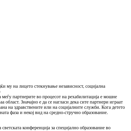
јќи му на лицето стекнување независност, социјална
)
а меѓу партнерите во процесот на рехабилитација е мошне
а област. Значајно е да се нагласи дека сите партнери играат
рана на здравствените или на социјалните служби. Кога детето
ната фаза и некој вид на средно-стручно образование.
 светската конференција за специјално образование во