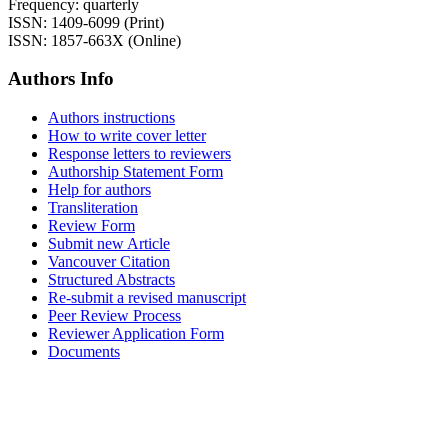
Frequency: quarterly
ISSN: 1409-6099 (Print)
ISSN: 1857-663X (Online)
Authors Info
Authors instructions
How to write cover letter
Response letters to reviewers
Authorship Statement Form
Help for authors
Transliteration
Review Form
Submit new Article
Vancouver Citation
Structured Abstracts
Re-submit a revised manuscript
Peer Review Process
Reviewer Application Form
Documents