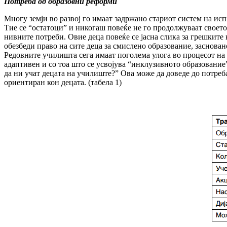
Потреба од образовни реформи
Многу земји во развој го имаат задржано стариот систем на исп
Тие се “остатоци” и никогаш повеќе не го продолжуваат своето
нивните потреби. Овие деца повеќе се јасна слика за грешките 
обезбеди право на сите деца за смислено образование, заснова
Редовните училишта сега имаат поголема улога во процесот на 
адаптивен и со тоа што се усвојува “инклузивното образование
да ни учат децата на училиште?” Ова може да доведе до потре
ориентиран кон децата. (табела 1)