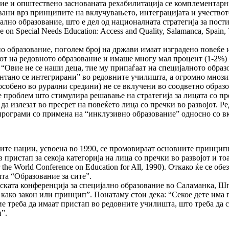
ие и општествено заснованата рехабилитација се комплементарни 
овани врз принципите на вклучувањето, интеграцијата и учествот
лно образование, што е дел од националната стратегија за пости
e on Special Needs Education: Access and Quality, Salamanca, Spain
лно образование, поголем број на држави имаат изградено повеќ
нот на редовното образование и имаше многу мал процент (1-2%)
“Овие не се наши деца, тие му припаѓаат на специјалното образова
онтано се интегрирани” во редовните училишта, а огромно мнозин
(особено во рурални средини) не се вклучени во соодветно образ
е проблем што стимулира решавање на стратегија за лицата со пр
 да излезат во пресрет на повеќето лица со пречки во развојот. 
програми со примена на “инклузивно образование” односно со вк
ите нации, усвоена во 1990, се промовираат основните принципи 
ов пристап за секоја категорија на лица со пречки во развојот и 
or the World Conference on Education for All, 1990). Откако ќе се 
та “Образование за сите”.
ската конференција за специјално образование во Саламанка, Шпа
е како закон или принцип”. Понатаму стои дека: “Секое дете има
ие треба да имаат пристап во редовните училишта, што треба да 
и”.