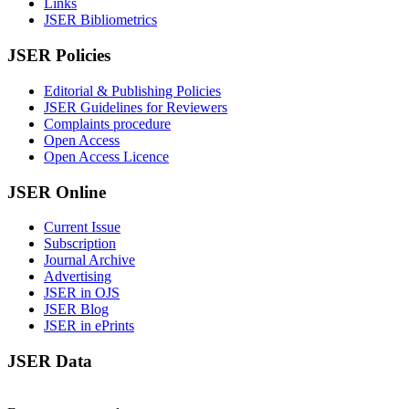
Links
JSER Bibliometrics
JSER Policies
Editorial & Publishing Policies
JSER Guidelines for Reviewers
Complaints procedure
Open Access
Open Access Licence
JSER Online
Current Issue
Subscription
Journal Archive
Advertising
JSER in OJS
JSER Blog
JSER in ePrints
JSER Data