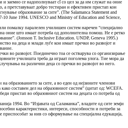
и заемно се надополнуваат сî со цел за да им служат на оние
о, а претставуваат добро тестиран и ефективен пристап кон
гнување образование за сите”. (The Salamanca Statement and
, 7-10 June 1994. UNESCO and Ministry of Education and Science,
е или помалку паралелен училишен систем наречен “специјално
 на оние што имаат потреба од дополнителна помош. Не е ретко
ние”. (Jonsson T. Inclusive Education. UNDP, Geneva 1995.)
ство на деца и млади луѓе кои имаат пречки во развојот и
ование.
ечки во развојот. Поединечно тоа се остварува со организирање
Редовните училишта треба да играат поголема улога. Тие мора да
лучувања на различни деца со пречки во развојот во него.
на образованието за сите, а во еден од нејзините членови
тоа како составен дел на образовниот систем” (цитат од: WCEFA.
обезбеди пристап во образовниот систем на децата со потреба од
нија 1994. Во “Изјавата од Саламанка”, владите од сите земји
 посебни карактеристики, интереси, способности и потреби за
се приспособат за нив со оформување на специјална едукација,