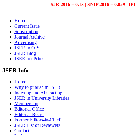
SJR 2016 = 0.13 | SNIP 2016 = 0.059 | IP
Home
Current Issue
Subscription
Journal Archive
Advertising
JSER in OJS
JSER Blog
JSER in ePrints
JSER Info
Home
Why to publish in JSER
Indexing and Abstracting
JSER in University Libraries
Membership
Editorial Office
Editorial Board
Former Editors-in-Chief
JSER List of Reviewers
Contact