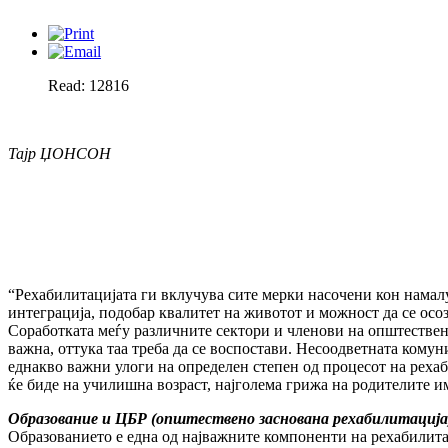
Read: 12816
Тајр ЏОНСОН
“Рехабилитацијата ги вклучува сите мерки насочени кон намал
интеграција, подобар квалитет на животот и можност да се осозна
Соработката меѓу различните сектори и членови на општествен
важна, оттука таа треба да се воспостави. Несоодветната комун
еднакво важни улоги на определен степен од процесот на рехаб
ќе биде на училишна возраст, најголема грижа на родителите им
Образование и ЦБР (општествено заснована рехабилитација
Образованието е една од најважните компоненти на рехабилита