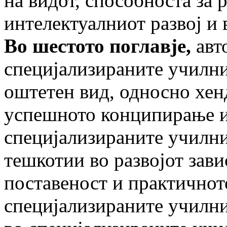
на видот, способноста за 
интелектуалниот развој и 
Во шестото поглавје,
авт
специјализираните училни
оштетен вид, односно хен
успешното конципирање и
специјализираните училни
тешкотии во развојот завис
поставеност и практичнот
специјализираните училни