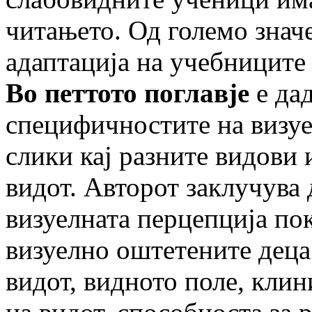
читањето. Од големо знач
адаптација на учебниците
Во петтото поглавје
е дад
специфичностите на визуе
слики кај разните видови 
видот. Авторот заклучува
визуелната перцепција пок
визуелно оштетените деца 
видот, видното поле, кли