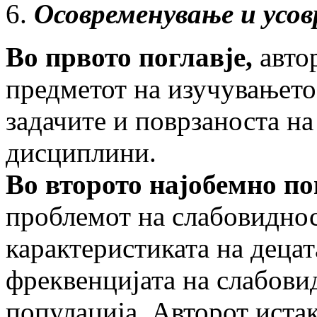
Осовременување и усо
Во првото поглавје,
авто
предметот на изучувањето 
задачите и поврзаноста на
дисциплини.
Во второто најобемно по
проблемот на слабовиднос
карактеристиката на децат
фреквенцијата на слабови
популација. Авторот иста