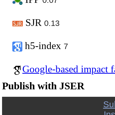
0.07
SJR
0.13
h5-index
7
Google-based impact f
Publish with JSER
Su
Ins