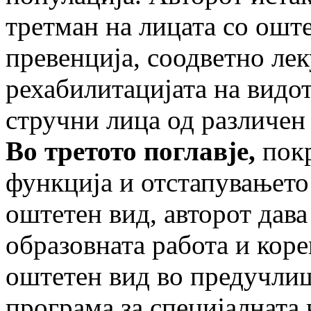
третман на лицата со ошт
превенција, соодветно ле
рехабилитацијата на видот
стручни лица од различен
Во третото поглавје,
покр
функција и отстапувањето 
оштетен вид, авторот дава
образовната работа и коре
оштетен вид во предучлиш
програма за специјалната