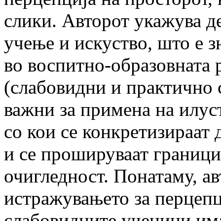
слики. Авторот укажува де
учење и искуство, што е з
во воспитно-образовната 
(слабовидни и практично с
важни за примена на илус
со кои се конкретизираат 
и се прошируваат граници
очигледност. Понатаму, ав
истражувањето за перцепци
слабовидните ученици има