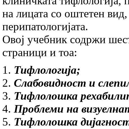
клиничката тифлологија, 
на лицата со оштетен вид
перипатологијата.
Овој учебник содржи шест
страници и тоа:
Тифлологија;
Слабовидност и слепи
Тифлолошка рехабили
Проблеми на визуелна
Тифлолошка дијагнос