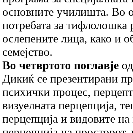
основните училишта. Во ов
потребата за тифлолошка 
ослепените лица, како и о
семејство.
Во четвртото поглавје
од
Дикиќ се презентирани пр
психички процес, перцепт
визуелната перцепција, те
перцепција и видовите на 
перцепција на просторот, 