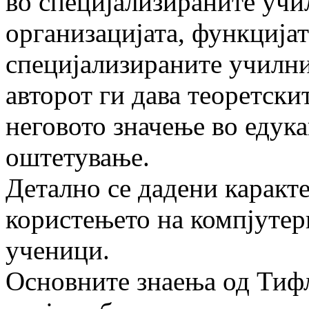
во специјализираните учи
организацијата, функцијат
специјализираните училн
авторот ги дава теоретски
неговото значење во едука
оштетување.
Детално се дадени каракт
користењето на компјутер
ученици.
Основните знаења од Тифл