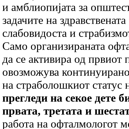
и амблиопијата за општест
задачите на здравствената
слабовидоста и страбизмо
Само организираната офта
да се активира од првиот 
овозможува континуирано
на страболошкиот статус 
прегледи на секое дете б
првата, третата и шестат
работа на офталмологот м