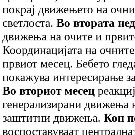
покрај движењето на очни
светлоста.
Во втората не
движења на очите и првит
Координацијата на очните
првиот месец. Бебето глед
покажува интересирање за
Во вториот месец
реакциј
генерализирани движења н
заштитни движења.
Кон п
воспоставуваат централнат