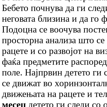
Бебето почнува да ги след
неговата близина и да го 
Подоцна се воочува пост
просторна анализа што се
рацете и со развојот на в
фаќа предметите распоред
поле. Најпрвин детето ги 
се движат во хоринзонталн
движењата на рацете и те
месец
детето ги следи со 