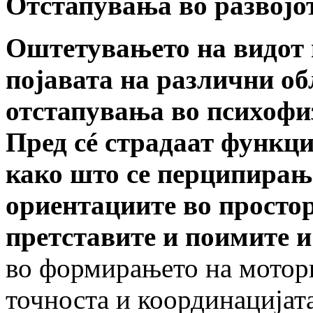
Отстапувања во развојот
Оштетувањето на видот 
појавата на различни об
отстапувања во психофиз
Пред сé страдаат функци
како што се перципирање
ориентациите во просто
претставите и поимите и
во формирањето на моторн
точноста и координацијат