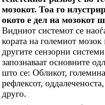
мозокот. Тоа го илустри
окото е дел на мозокот ш
Видниот системот се наоѓа
кората на големиот мозок 
другите сензорни системи
запознаваат основните одл
што се: Обликот, големина
рефлексот, оддалеченоста,
друго.