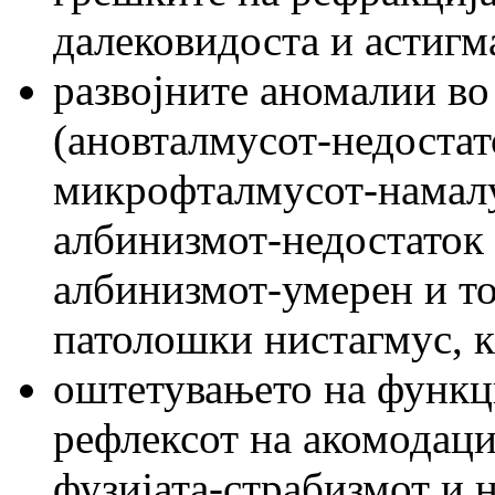
далековидоста и астигм
развојните аномалии во
(ановталмусот-недостат
микрофталмусот-намалу
албинизмот-недостаток 
албинизмот-умерен и т
патолошки нистагмус, ка
оштетувањето на функци
рефлексот на акомодаци
фузијата-страбизмот и н