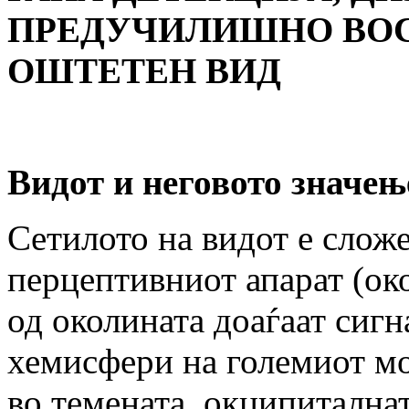
ПРЕДУЧИЛИШНО ВОС
ОШТЕТЕН ВИД
Видот и неговото значењ
Сетилото на видот е сложе
перцептивниот апарат (око
од околината доаѓаат сигн
хемисфери на големиот мо
во темената, окципиталнат