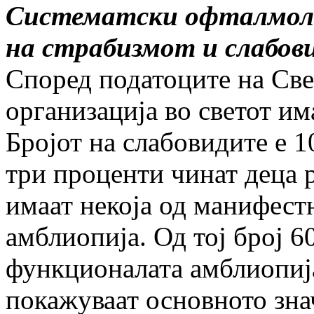
Систематски офталмолош
на страбизмот и слабов
Според податоците на Све
организација во светот им
Бројот на слабовидите е 1
три проценти чинат деца 
имаат некоја од манифест
амблиопија. Од тој број 6
функционалата амблиопија
покажуваат основното зна