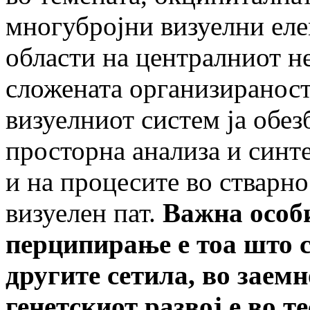
многубројни визуелни еле
области на централниот н
сложената организираност
визуелниот систем ја обез
просторна анализа и синте
и на процесите во стварн
визуелен пат.
Важна особ
перципирање е тоа што с
другите сетила, во заем
генетскиот развој е во т