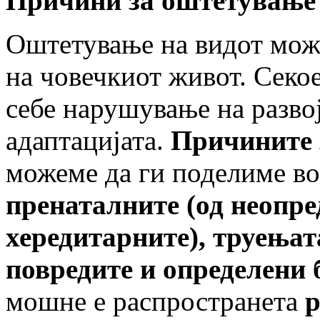
Причини за оштетување 
Оштетување на видот може
на човечкиот живот. Секо
себе нарушување на разво
адаптацијата.
Причините 
можеме да ги поделиме во 
пренаталните (од неопре
хередитарните), труењат
повредите и определени 
мошне е распространета
р