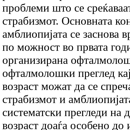
проблеми што се среќаваат
страбизмот. Основната ко
амблиопијата се заснова в
по можност во првата год
организирана офталмолош
офталмолошки преглед кај
возраст можат да се спреч
страбизмот и амблиопијат
систематски прегледи на 
возраст доаѓа особено до 