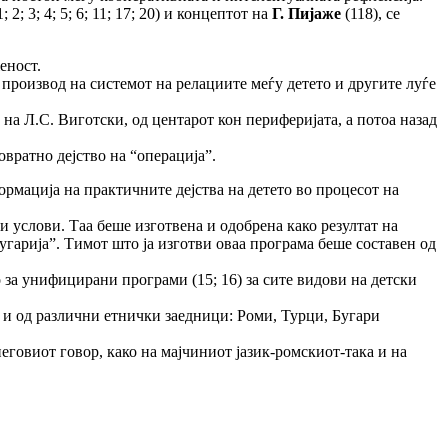
; 2; 3; 4; 5; 6; 11; 17; 20) и концептот на
Г. Пијаже
(118), се
еност.
 е производ на системот на релациите меѓу детето и другите луѓе
 на Л.С. Виготски, од центарот кон периферијата, а потоа назад
овратно дејство на “операција”.
рмација на практичните дејства на детето во процесот на
и услови. Таа беше изготвена и одобрена како резултат на
гарија”. Тимот што ја изготви оваа програма беше составен од
 за унифицирани програми (15; 16) за сите видови на детски
о и од различни етнички заедници: Роми, Турци, Бугари
неговиот говор, како на мајчиниот јазик-ромскиот-така и на