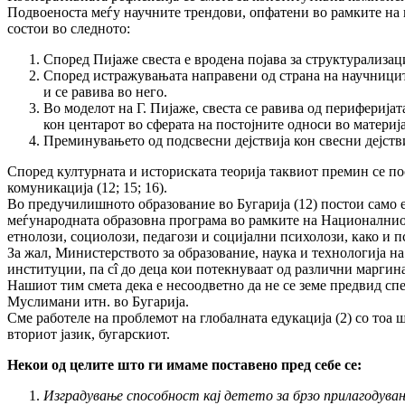
Подвоеноста меѓу научните трендови, опфатени во рамките на 
состои во следното:
Според Пијаже свеста е вродена појава за структурализац
Според истражувањата направени од страна на научниците од
и се равива во него.
Во моделот на Г. Пијаже, свеста се равива од периферијат
кон центарот во сферата на постојните односи во материј
Преминувањето од подсвесни дејствија кон свесни дејствиј
Според културната и историската теорија таквиот премин се по
комуникација (12; 15; 16).
Во предучилишното образование во Бугарија (12) постои само е
меѓународната образовна програма во рамките на Националниот
етнолози, социолози, педагози и социјални психолози, како и 
За жал, Министерството за образование, наука и технологија на
институции, па сî до деца кои потекнуваат од различни марги
Нашиот тим смета дека е несоодветно да не се земе предвид сп
Муслимани итн. во Бугарија.
Сме работеле на проблемот на глобалната едукација (2) со тоа ш
вториот јазик, бугарскиот.
Некои од целите што ги имаме поставено пред себе се:
Изградување способност кај детето за брзо прилагодува