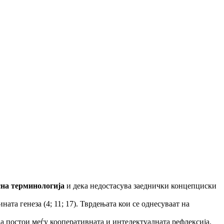
асна терминологија
и дека недостасува заеднички концепциски
зината генеза (4; 11; 17). Тврдењата кои се однесуваат на
ја постои меѓу кооперативната и интелектуалната рефлексија.