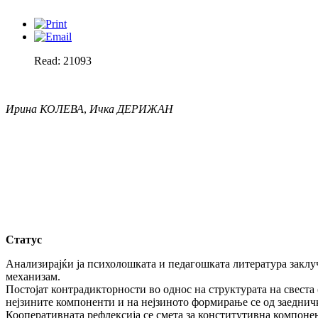
Read: 21093
Ирина КОЛЕВА
,
Ичка ДЕРИЖАН
Статус
Анализирајќи ја психолошката и педагошката литература заклу
механизам.
Постојат контрадикторности во однос на структурата на свеста (1; 
нејзините компоненти и на нејзиното формирање се од заеднички
Кооперативната рефлексија се смета за конститутивна компонен