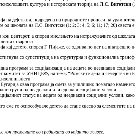
психолошката култура и историската теорија на
Л.С. Виготски
(1
ија на дејствата, подредена на природните процеси на урамнотеж
 школата на Л.С. Виготски (1; 2; 3; 4; 5; 6; 11; 17; 20) свеста
а кон центарот, а според мислењето на истражувачите од школата
алната стварност.
а кај детето, според Г. Пијаже, се одвива по пат на внатрешно п
стигнува со супституција на структурна и функционална трансфо
дна програма за социјализација на децата во нееднакви социјалн
 комитет за УНИЦЕФ, на тема: “Ромските деца и семејства во Бу
психолингвисти.
 Бугарија оваа програма ја смета за училишно помагало наменето
нални групи од нееднакви или еднакви социјални услови.
ецијалниот статус на децата од нееднакви социјални услови, как
то сме го оспособувале детето да стане свесно за елементите на 
ње кон промените во средината во којашто живее.