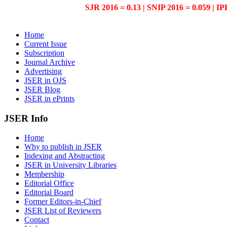
SJR 2016 = 0.13 | SNIP 2016 = 0.059 | IP
Home
Current Issue
Subscription
Journal Archive
Advertising
JSER in OJS
JSER Blog
JSER in ePrints
JSER Info
Home
Why to publish in JSER
Indexing and Abstracting
JSER in University Libraries
Membership
Editorial Office
Editorial Board
Former Editors-in-Chief
JSER List of Reviewers
Contact