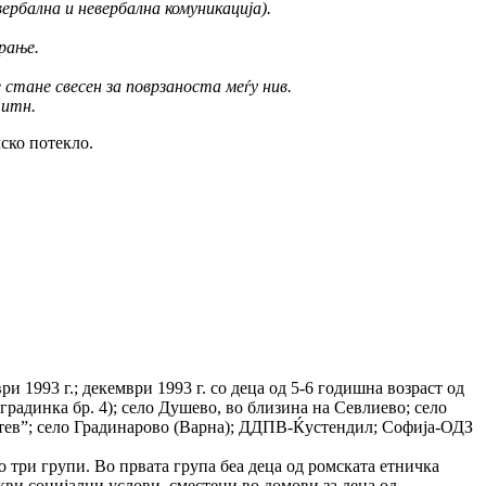
ербална и невербална комуникација).
рање.
 стане свесен за поврзаноста меѓу нив.
 итн.
ско потекло.
и 1993 г.; декември 1993 г. со деца од 5-6 годишна возраст од
радинка бр. 4); село Душево, во близина на Севлиево; село
тев”; село Градинарово (Варна); ДДПВ-Ќустендил; Софија-ОДЗ
о три групи. Во првата група беа деца од ромската етничка
кви социјални услови, сместени во домови за деца од