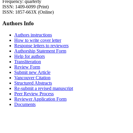
Frequency: quarterly
ISSN: 1409-6099 (Print)
ISSN: 1857-663X (Online)
Authors Info
Authors instructions
How to write cover letter
Response letters to reviewers
Authorship Statement Form
Help for authors
Transliteration
Review Form
Submit new Article
Vancouver Citation
Structured Abstracts
Re-submit a revised manuscript
Peer Review Process
Reviewer Application Form
Documents