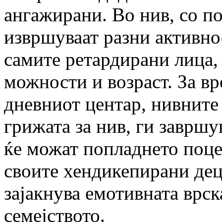
ангажирани. Во нив, со п
извршуваат разни активно
самите ретардирани лица,
можности и возраст. За вр
дневниот центар, нивните
грижата за нив, ги завршу
ќе можат попладнето поце
своите хендикепирани деца
зајакнува емотивната врск
семејството.