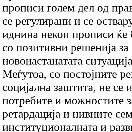
прописи голем дел од пра
се регулирани и се оствару
иднина некои прописи ќе 
со позитивни решенија за
новонастанатата ситуација
Меѓутоа, со постојните р
социјална заштита, не се 
потребите и можностите з
ретардација и нивните се
институционалната и разв