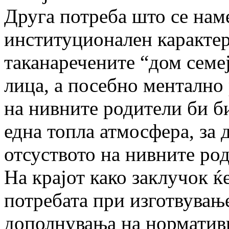
Друга потреба што се нам
институционален карактер
таканаречените “дом семе
лица, а посебно ментално
на нивните родители би б
една топла атмосфера, за 
отсуството на нивните ро
На крајот како заклучок ќ
потребата при изготвувањ
дополнувања на нормативн