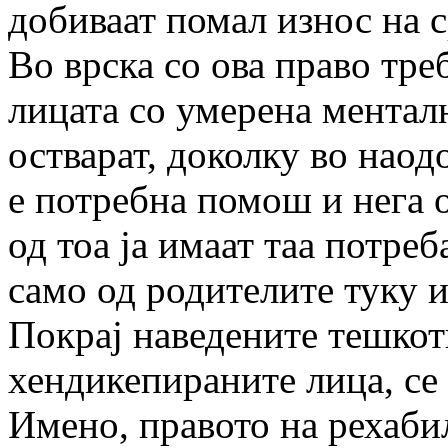
добиваат помал износ на с
Во врска со ова право тре
лицата со умерена менталн
остварат, доколку во наод
е потребна помош и нега о
од тоа ја имаат таа потре
само од родителите туку и
Покрај наведените тешкот
хендикепираните лица, се
Имено, правото на рехаби