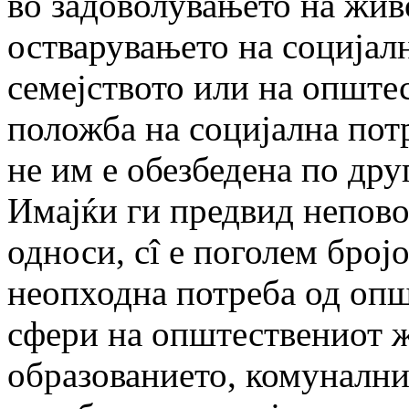
во задоволувањето на жив
остварувањето на социјал
семејството или на опште
положба на социјална потр
не им е обезбедена по дру
Имајќи ги предвид непов
односи, сî е поголем број
неопходна потреба од опш
сфери на општествениот ж
образованието, комуналнит