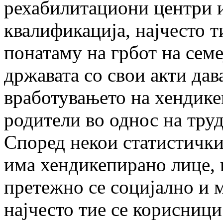
рехабилитациони центри и
квалификација, најчесто т
понатаму на грбот на семе
државата со свои акти да
вработувањето на хендике
родители во однос на труд
Според некои статистички 
има хендикепирано лице, 
претежно се социјално и 
најчесто тие се корисниц