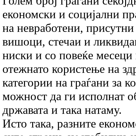
Голем број граѓани секојд
економски и социјални пра
на невработени, присутни
вишоци, стечаи и ликвидац
ниски и со повеќе месеци
отежнато користење на зд
категории на граѓани за ко
можност да ги исполнат о
државата и така натаму.
Исто така, разните еконо