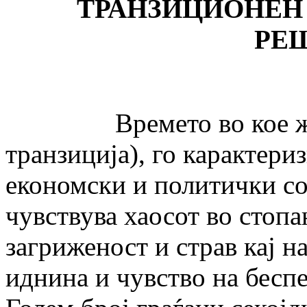
ТРАНЗИЦИОНЕН
РЕ
Времето во кое живее
транзиција), го карактери
економски и политички сос
чувствува хаосот во стопа
загриженост и страв кај н
иднина и чувство на бесп