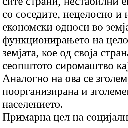
сите страни, нестабилни 
со соседите, нецелосно и
економски односи во земја
функционирањето на цело
земјата, кое од своја стра
сеопштото сиромаштво кај
Аналогно на ова се зголем
поорганизирана и зголеме
населението.
Примарна цел на социјална