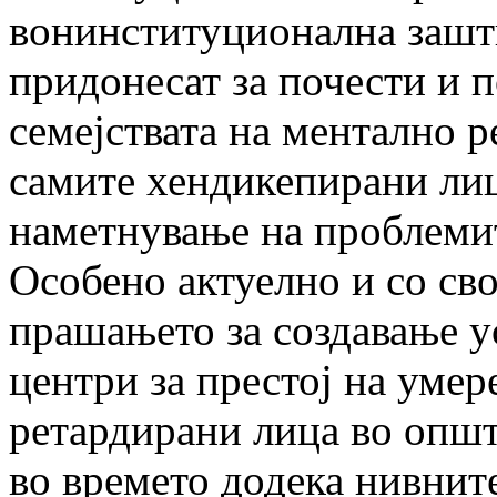
вонинституционална зашти
придонесат за почести и 
семејствата на ментално р
самите хендикепирани лица
наметнување на проблемит
Особено актуелно и со сво
прашањето за создавање у
центри за престој на уме
ретардирани лица во општ
во времето додека нивнит