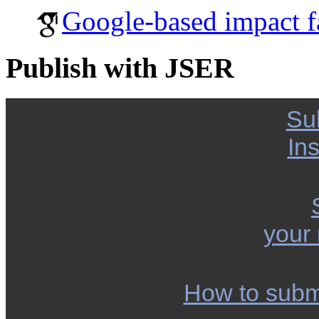
Google-based impact f
Publish with JSER
Su
Ins
your
How to subm