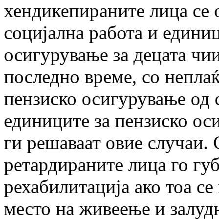
хендикепираните лица се 
социјална работа и единиц
осигурување за децата чии
последно време, со непла
пензиско осигурување од с
единиците за пензиско ос
ги решаваат овие случаи. 
ретардираните лица го губ
рехабилитација ако тоа се
место на живеење и залудн