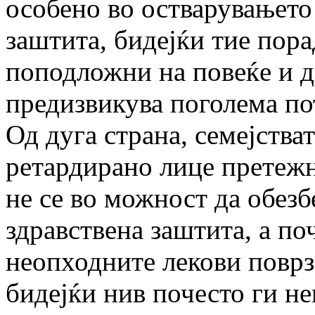
особено во остварувањето
заштита, бидејќи тие пора
поподложни на повеќе и д
предизвикува поголема по
Од дуга страна, семејства
ретардирано лице претежн
не се во можност да обезб
здравствена заштита, а по
неопходните лекови поврз
бидејќи нив почесто ги не