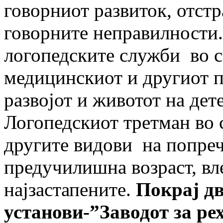
говорниот развиток, отстр
говорните неправилности.
логопедските служби во с
медицинскиот и другиот п
развојот и животот на дете
Логопедскиот третман во 
другите видови на попреч
предучилишна возраст, вле
најзастапените.
Покрај дв
установи-”Заводот за ре