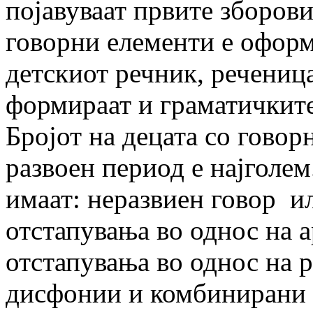
појавуваат првите зборови
говорни елементи е оформ
детскиот речник, реченица
формираат и граматичките
Бројот на децата со говор
развоен период е најголем
имаат: неразвиен говор ил
отстапувања во однос на а
отстапувања во однос на р
дисфонии и комбинирани 