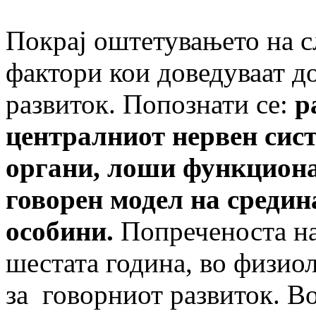
Покрај оштетувањето на сл
фактори кои доведуваат д
развиток. Попознати се:
р
централниот нервен сис
органи, лоши функциона
говорен модел на средин
особини.
Попреченоста нај
шестата година, во физи
за говорниот развиток. Во