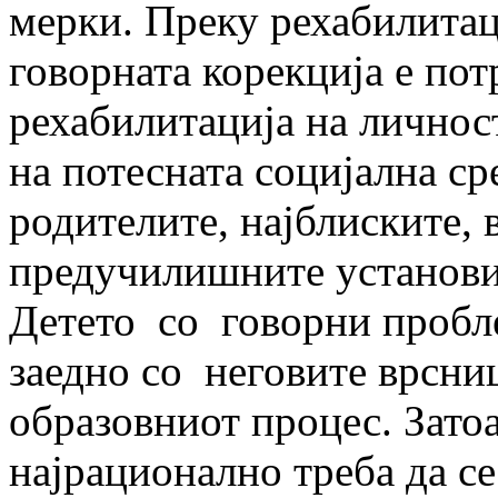
мерки. Преку рехабилитац
говорната корекција е пот
рехабилитација на личност
на потесната социјална с
родителите, најблиските,
предучилишните установи
Детето со говорни пробле
заедно со неговите врсни
образовниот процес. Зат
најрационално треба да с