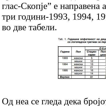
глас-Скопје” е направена 
три години-1993, 1994, 19
во две табели.
Oд неа се гледа дека број