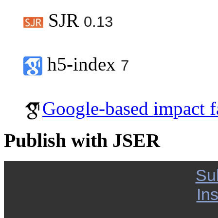
SJR
0.13
h5-index
7
Google-based impact f
Publish with JSER
Su
Ins