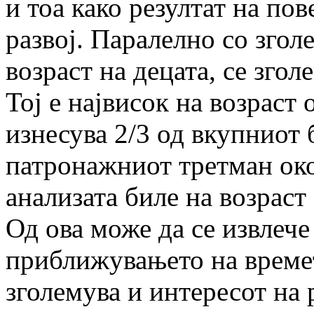
и тоа како резултат на по
развој. Паралелно со зго
возраст на децата, се згол
Тој е највисок на возраст 
изнесува 2/3 од вкупниот 
патронажниот третман око
анализата биле на возраст
Од ова може да се извлече
приближувањето на времет
зголемува и интересот на 