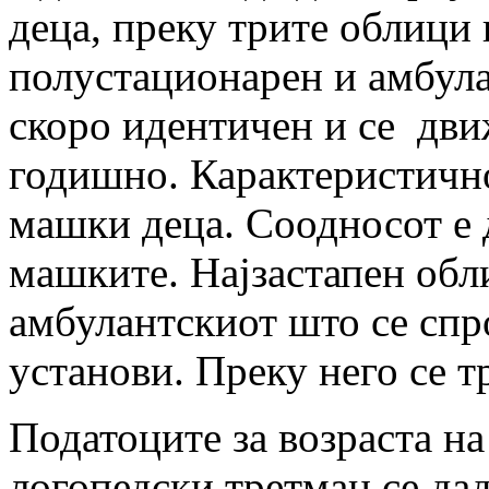
деца, преку трите облици
полустационарен и амбулан
скоро идентичен и се дви
годишно. Карактеристично
машки деца. Соодносот е 
машките. Најзастапен обл
амбулантскиот што се сп
установи. Преку него се т
Податоците за возраста на
логопедски третман се дад