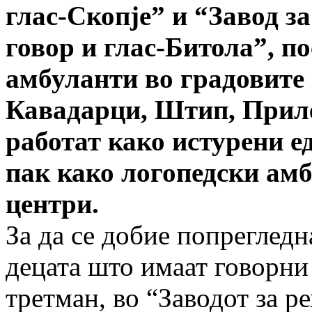
глас-Скопје” и “Завод з
говор и глас-Битола”, п
амбуланти во градовите
Кавадарци, Штип, Приле
работат како истурени е
пак како логопедски ам
центри.
За да се добие попрегледн
децата што имаат говорни
третман, во “Заводот за р