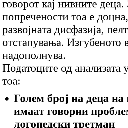
говорот кај нивните деца.
попречености тоа е доцна,
развојната дисфазија, пел
отстапувања. Изгубеното 
надополнува.
Податоците од анализата у
тоа:
Голем број на деца на
имаат говорни проблем
логопедски третман