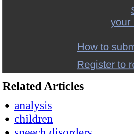
your
How to subm
Register to r
Related Articles
analysis
children
speech disorders