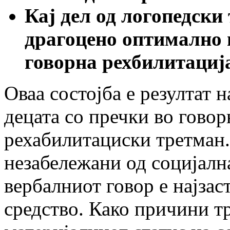
Кај дел од логопедски
драгоцено оптимално в
говорна рехбилитациј
Оваа состојба е резултат 
децата со пречки во говор
рехабилитациски третман.
незабележани од социјалн
вербалниот говор е најза
средство. Како причини тр