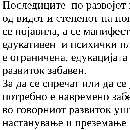
Последиците по развојот 
од видот и степенот на по
се појавила, а се манифес
едукативен и психички пл
е ограничена, едукацијата
развиток забавен.
За да се спречат или да с
потребно е навремено заб
во говорниот развиток уш
настанување и преземање 