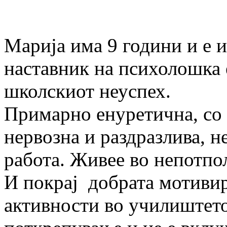
Марија има 9 години и е 
наставник на психолошка 
школскиот неуспех.
Примарно енуретична, со т
нервозна и раздразлива, 
работа. Живее во непотпол
И покрај добрата мотиви
активности во училиштето