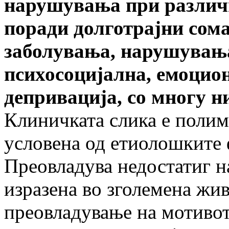
нарушувања при различ
поради долготрајни сом
заболувања, нарушувања
психосоцијална, емоцио
депривација, со многу н
Клиничката слика е полим
условена од етиолошките 
Преовладува недостатиг н
изразена во зголемена жив
преовладување на мотивот 