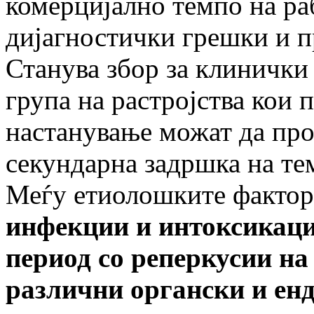
комерцијално темпо на ра
дијагностички грешки и п
Станува збор за клинички
група на растројства кои 
настанување можат да пр
секундарна задршка на те
Меѓу етиолошките фактори
инфекции и интоксикаци
период со реперкусии н
различни органски и ен