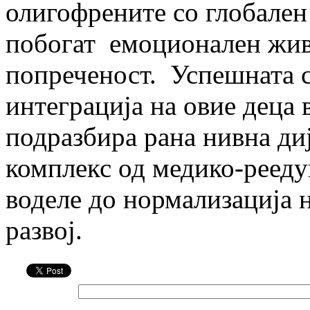
олигофрените со глобален
побогат емоционален живо
попреченост. Успешната с
интеграција на овие деца
подразбира рана нивна ди
комплекс од медико-рееду
воделе до нормализација 
развој.