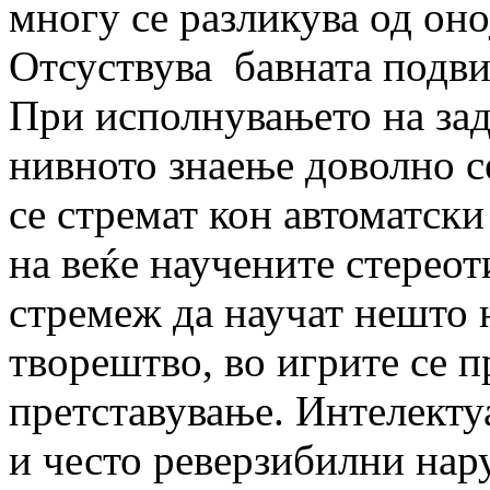
многу се разликува од оно
Отсуствува бавната подв
При исполнувањето на зад
нивното знаење доволно с
се стремат кон автоматски
на веќе научените стереот
стремеж да научат нешто н
творештво, во игрите се п
претставување. Интелект
и често реверзибилни нару