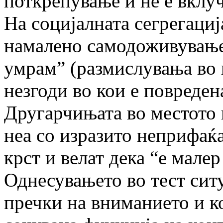
поткрепување и не е вклуч
На социјалната сегрегациј
намалено самодоживување:
умрам” (размислувања во 
незгоди во кои е повреден
Другарчињата во местото 
неа со изразито неприфаќа
крст и велат дека “е малер
Однесувањето во тест ситу
пречки на вниманието и к