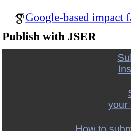
Google-based impact f
Publish with JSER
Su
Ins
your
How to subm