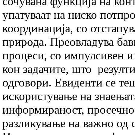
сочувана функција на конт
упатуваат на ниско потпр
координација, со отстапу
природа. Преовладува ба
процеси, со импулсивен и
кон задачите, што резулти
одговори. Евиденти се те
искористување на знаењат
информираност, просечно 
разликување на важно од 