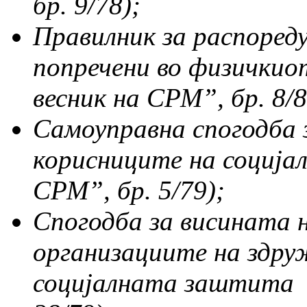
бр. 9/78);
Правилник за распореду
попречени во физичкио
весник на СРМ
”,
бр. 8/8
Самоуправна спогодба 
корисниците на социј
СРМ
”,
бр. 5/79);
Спогодба за висината н
организациите на здру
социјалната заштита