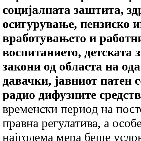
социјалната заштита, зд
осигурување, пензиско 
вработувањето и работни
воспитанието, детската 
закони од областа на од
давачки, јавниот патен 
радио дифузните средст
временски период на пос
правна регулатива, а особ
најголема мера беше усло