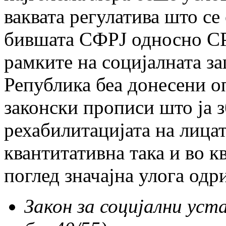
ваквата регулатива што се
бившата СФРЈ односно СРЈ
рамките на социјалната за
Република беа донесени 
законски прописи што ја з
рехабилитацијата на лицат
квантитативна така и во к
поглед значајна улога одр
Закон за социјални уста