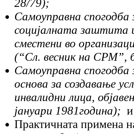
28/79);
Самоуправна спогодба 
социјалната заштита ш
сместени во организац
(“
Сл. весник на СРМ
”,
б
Самоуправна спогодба 
основа за создавање ус
инвалидни лица, објаве
јануари 1981година);
и
Практичната примена на