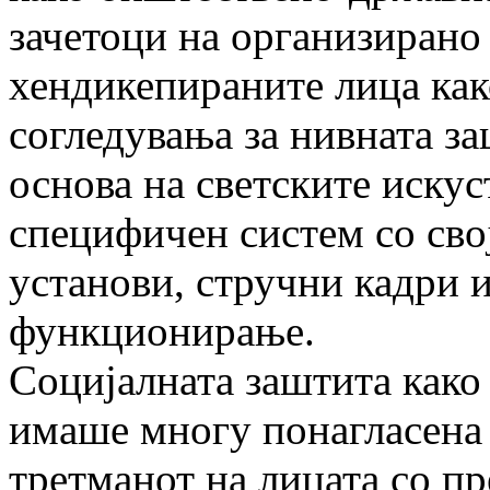
зачетоци на организирано
хендикепираните лица как
согледувања за нивната за
основа на светските искус
специфичен систем со сво
установи, стручни кадри и
функционирање.
Социјалната заштита како
имаше многу понагласена
третманот на лицата со пр