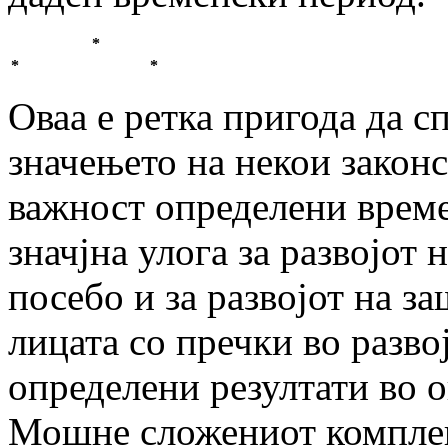
*
*
*
Оваа е ретка пригода да с
значењето на некои закон
важност определени врем
значјна улога за развојот 
посебо и за развојот на з
лицата со пречки во развој
определени резултати во о
Мошне сложениот комплек