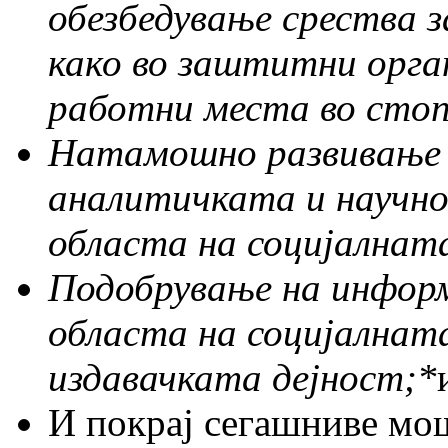
обезбедување срества з
како во заштитни орга
работни места во сто
Натамошно развивање и
аналитичката и научн
областа на социјална
Подобрување на инфор
областа на социјалнат
издавачката дејност;
*
И покрај сегашниве мо