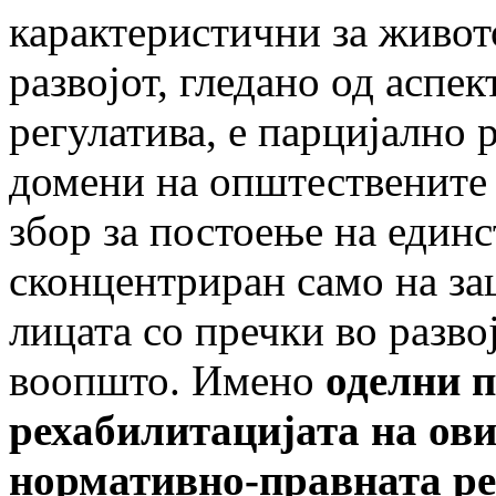
карактеристични за живото
развојот, гледано од аспе
регулатива, е парцијално 
домени на општествените 
збор за постоење на един
сконцентриран само на за
лицата со пречки во разв
воопшто. Имено
оделни 
рехабилитацијата на ови
нормативно-правната ре