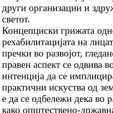
други организации и здруж
светот.
Концепциски грижата одн
рехабилитацијата на лица
пречки во развојот, гледан
правен аспект се одвива в
интенција да се имплицир
практични искуства од зем
е да се одбележи дека во 
како општествено-државна