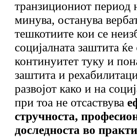
транзициониот период 
минува, останува верба
тешкотиите кои се неиз
социјалната заштита ќе
континуитет туку и пон
заштита и рехабилитаци
развојот како и на соци
при тоа не отсаствува
е
стручноста, професио
доследноста во практи