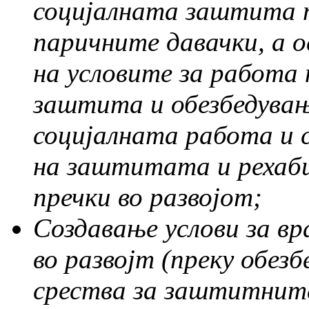
социјалната заштита п
паричните давачки, а 
на условите за работа
заштита и обезбедувањ
социјалната работа и 
на заштитата и рехаб
пречки во развојот;
Создавање услови за в
во развојт (преку обез
срества за заштитните