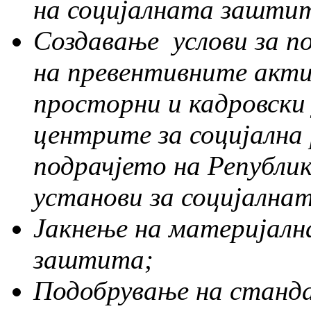
на социјалната заштит
Создавање услови за п
на превентивните акти
просторни и кадровски
центрите за социјалн
подрачјето на Републик
установи за социјална
Јакнење на материјалн
заштита;
Подобрување на станд