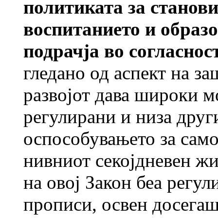
политиката за станови 
воспитанието и образо
подрачја во согласнос
гледано од аспект на за
развојот дава широки м
регулирани и низа друг
оспособувањето за само
нивниот секојдневен жи
на овој Закон беа регул
прописи, освен досегаш