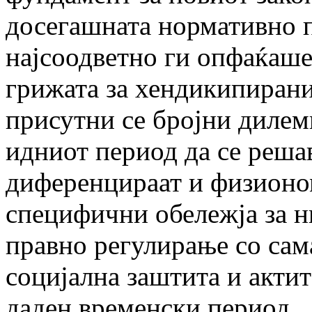
досегашната нормативно п
најсоодветно ги опфаќаше
грижата за хендикипирани
присутни се бројни дилем
идниот период да се решав
диференцираат и физионом
специфични обележја за 
правно регулирање со сам
социјална заштита и актит
даден временски период.