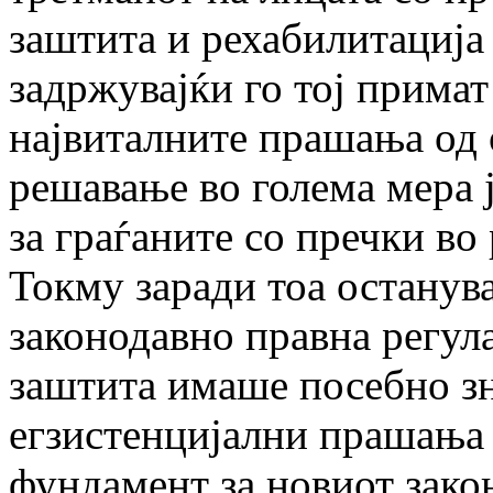
заштита и рехабилитација
задржувајќи го тој примат
највиталните прашања од 
решавање во голема мера 
за граѓаните со пречки во
Токму заради тоа останув
законодавно правна регула
заштита имаше посебно зн
егзистенцијални прашања 
фундамент за новиот закон