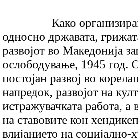
Како организирана де
односно државата, грижата
развојот во Македонија за
ослободување, 1945 год. 
постојан развој во корел
напредок, развојот на кул
истражувачката работа, а 
на ставовите кон хендике
влијанието на социјално-