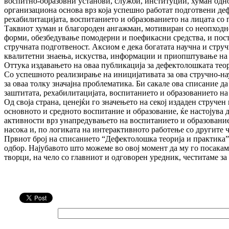
воспитно-образовни установи, служби, институции, хуман однос
организациона основа врз која успешно работат подготвени де
рехабилитацијата, воспитанието и образованието на лицата со п
Таквиот хуман и благороден ангажман, мотивиран со неопходно
форми, обезбедување помодерни и поефикасни средства, и пости
стручната подготвеност. Аксиом е дека богатата научна и струч
квалитетни знаења, искуства, информации и приопштување на 
Оттука издавањето на оваа публикација за дефектолошката теориј
Со успешното реализирање на иницијативата за ова стручно-на
за оваа толку значајна проблематика. Би сакале ова списание да
заштитата, рехабилитацијата, воспитанието и образованието на 
Од своја страна, ценејќи го значењето на секој издаден струче
основното и средното воспитание и образование, ќе настојува д
активности врз унапредувањето на воспитанието и образованието
насока и, по логиката на интерактивното работење со другите ч
Првиот број на списанието “Дефектолошка теорија и практика”
одбор. Најубавото што можеме во овој момент да му го посакаме 
творци, на чело со главниот и одговорен уредник, честитаме з