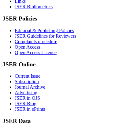
Links
JSER Bibliometrics
JSER Policies
Editorial & Publishing Policies
JSER Guidelines for Reviewers
Complaints procedure
Open Access
Open Access Licence
JSER Online
Current Issue
Subscription
Journal Archive
Advertising
JSER in OJS
JSER Blog
JSER in ePrints
JSER Data