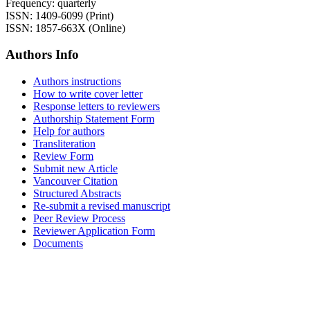
Frequency: quarterly
ISSN: 1409-6099 (Print)
ISSN: 1857-663X (Online)
Authors Info
Authors instructions
How to write cover letter
Response letters to reviewers
Authorship Statement Form
Help for authors
Transliteration
Review Form
Submit new Article
Vancouver Citation
Structured Abstracts
Re-submit a revised manuscript
Peer Review Process
Reviewer Application Form
Documents