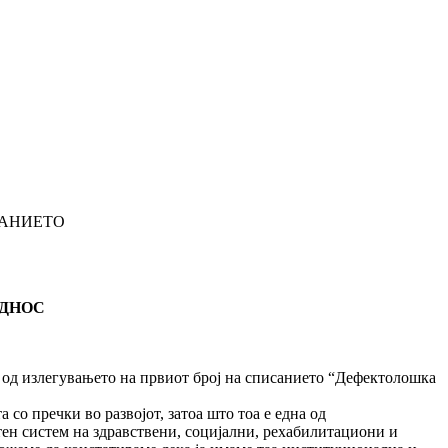
САНИЕТО
ОДНОС
во од излегувањето на првиот број на списанието “Дефектолошка
 со пречки во развојот, затоа што тоа е една од
етен систем на здравствени, социјални, рехабилитациони и