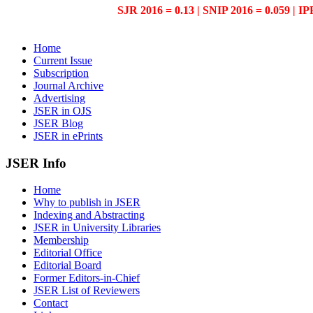
SJR 2016 = 0.13 | SNIP 2016 = 0.059 | IP
Home
Current Issue
Subscription
Journal Archive
Advertising
JSER in OJS
JSER Blog
JSER in ePrints
JSER Info
Home
Why to publish in JSER
Indexing and Abstracting
JSER in University Libraries
Membership
Editorial Office
Editorial Board
Former Editors-in-Chief
JSER List of Reviewers
Contact