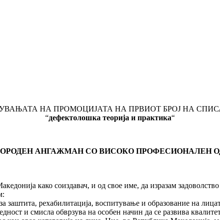
УВАЊАТА НА ПРОМОЦИЈАТА НА ПРВИОТ БРОЈ НА СПИ
“
дефектоло
шка теорија и практика
“
ОРОДЕН АНГАЖМАН СО ВИСОКО ПРОФЕСИОНАЛЕН 
Македонија како соиздавач, и од свое име, да изразам задоволст
м:
за заштита, рехабилитација, воспитување и образование на лицата
редност и смисла обврзува на особен начин да се развива квалит