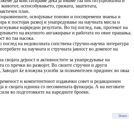
ожеме да констатираме дека ја имаме таа институционална и
животот, оспособувањето, грижата, заштитата,
рактичен план.
 поразвиените, освојување понови и посовремени знаења и
ра и постојан развој и унапредување на научната мисла и
гнување највредни резултати. Во тој поглед, пак, протекот на
дувањето на вкупното ангажирање и работата по овие прашања.
ст во таа насока.
о поглед на недоволната сопствена стручно-научна литература
 потребите на научната и стручната јавност во доменот на
на својата дејност и активностите за унапредување на
а со пречки во развојот. Во своите стручни и други
т, Заводот ќе вложува усилби за позначителен придонес во оваа
опременост и компетентниот издавачки совет и редакционен
и ја и својата иднина со несомнената функција. А на неговите
 сили во подготовките на наредните броеви.
Share