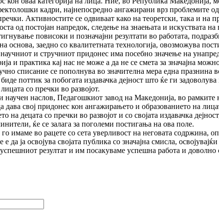
 кон оваа категорија на лица. Ние, во Република Македонија, м
фектолошки кадри, најнепосредно ангажирани врз проблемите од 
речки. Активностите се одвиваат како на теоретски, така и на п
ста од постојан напредок, следење на знаењата и искуствата на
гнување повисоки и позначајни резултати во работата, подразби
на основа, заедно со квалитетната технологија, овозможува пости
научниот и стручниот придонес има посебно значење на унапре
а и практика кај нас не може а да не се смета за значајна можно
учно списание се пополнува во значителна мера една празнина в
 биде поттик за побогата издавачка дејност што ќе ги задоволува
лицата со пречки во развојот.
н и научен наслов, Педагошкиот завод на Македонија, во рамките 
а дава свој придонес кон ангажирањето и образованието на лицат
 на децата со пречки во развојот и со својата издавачка дејнос
инители, ќе се залага за поголеми постигања на ова поле.
 го имаме во рацете со сета уверливост на неговата содржина, 
е да ја освојува својата публика со значајна смисла, освојувајќ
а успешниот резултат и им посакуваме успешна работа и доволно