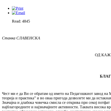
Read: 4845
Станка СЛАВЕНСКА
ОД КАЖ
БЛАГ
Чест ми е да Ви се обратам од името на Педагошкиот завод на 
теорија и практика” и во оваа пригода дозволете ми да истакна
Значајна и длабока човечка смисла се открива при секој потфат 
најблагородните и најзначајните активности. Таквата висока в