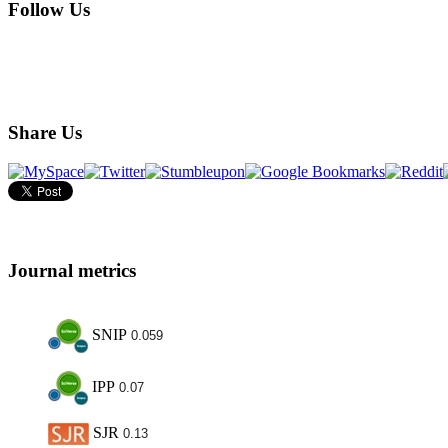
Follow Us
Share Us
Journal metrics
SNIP
0.059
IPP
0.07
SJR
0.13