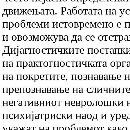
движењата. Работата на ус
проблеми истовремено е п
и овозможува да се отстр
Дијагностичките постапки
на практогностичката орга
на покретите, познавање н
препознавање на сличните
негативниот невролошки н
психијатриски наод и уред
укажат на проблемот како 