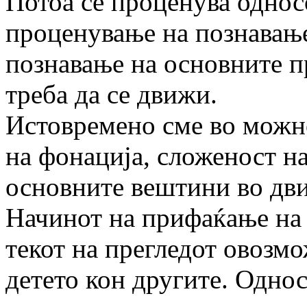
Потоа се проценува односо
проценување на познавање
познавање на основните п
треба да се движи.
Истовремено сме во можно
на фонација, сложеност на
основните вештини во дв
Начинот на прифаќање на 
текот на прегледот овозмо
детето кон другите. Однос