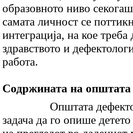
образовното ниво секогаш 
самата личност се поттик
интеграција, на кое треба
здравството и дефектологи
работа.
Содржината на општата
Општата дефектолошк
задача да го опише детето