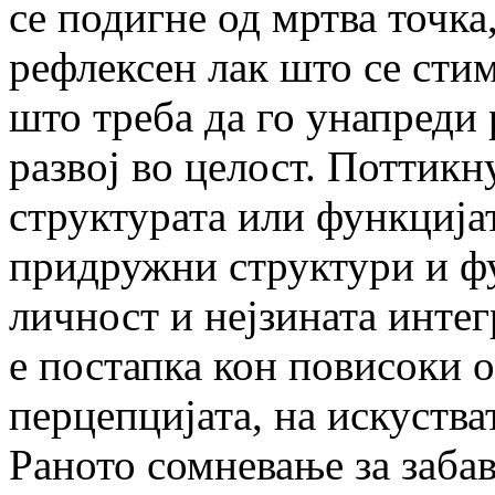
се подигне од мртва точка,
рефлексен лак што се сти
што треба да го унапреди р
развој во целост. Поттикн
структурата или функција
придружни структури и ф
личност и нејзината интег
е постапка кон повисоки 
перцепцијата, на искуства
Раното сомневање за забав