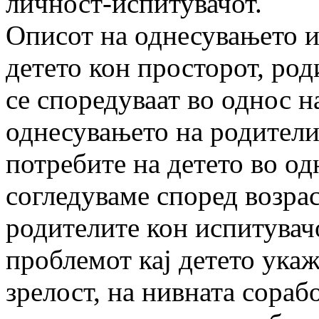
личност-испитувачот.
Описот на однесувањето и
детето кон просторот, род
се споредуваат во однос на
однесувањето на родителит
потребите на детето во од
согледуваме според возрас
родителите кон испитувачо
проблемот кај детето ука
зрелост, на нивната сораб