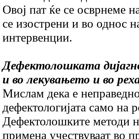
Овој пат ќе се осврнеме н
се изострени и во однос н
интервенции.
Дефектолошката дијагн
и во лекувањето и во ре
Мислам дека е неправедно
дефектологијата само на 
Дефектолошките методи на
примена учествуваат во пр