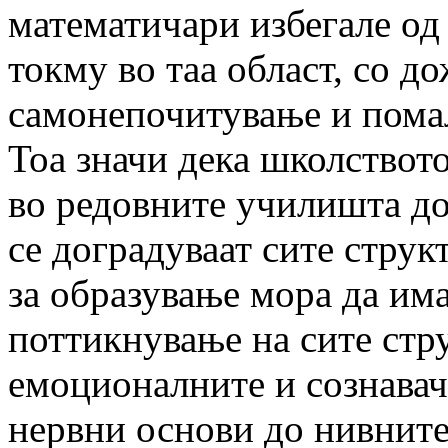
математичари избегале од
токму во таа област, со д
самонепочитување и помал
Тоа значи дека школствот
во редовните училишта до
се доградуваат сите струк
за образување мора да има
поттикнување на сите стр
емоционалните и сознавач
нервни основи до нивните