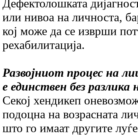
Дефектолошката дијагност
или нивоа на личноста, б
кој може да се изврши по
рехабилитација.
Развојниот процес на ли
е единствен без разлика
Секој хендикеп оневозмож
подоцна на возрасната лич
што го имаат другите луѓе