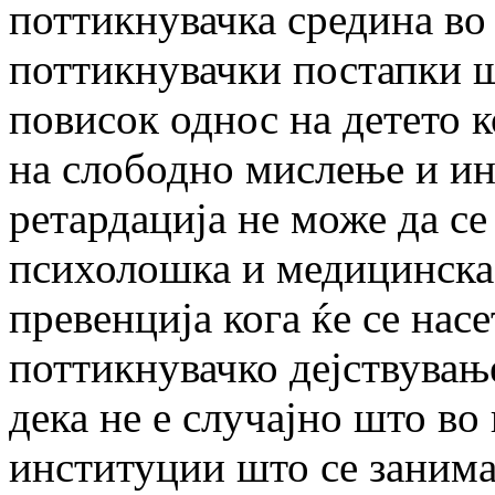
поттикнувачка средина во к
поттикнувачки постапки 
повисок однос на детето 
на слободно мислење и ин
ретардација не може да се
психолошка и медицинска 
превенција кога ќе се нас
поттикнувачко дејствување
дека не е случајно што во
институции што се занима