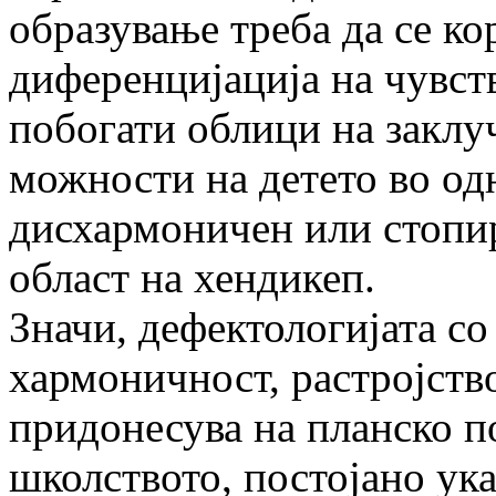
образување треба да се ко
диференцијација на чувст
побогати облици на закл
можности на детето во од
дисхармоничен или стопир
област на хендикеп.
Значи, дефектологијата со
хармоничност, растројств
придонесува на планско п
школството, постојано ука