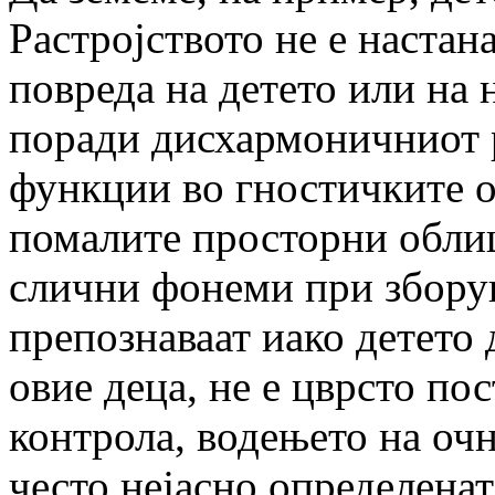
Растројството не е настана
повреда на детето или на 
поради дисхармоничниот р
функции во гностичките о
помалите просторни облиц
слични фонеми при зборува
препознаваат иако детето 
овие деца, не е цврсто по
контрола, водењето на очн
често нејасно определенат