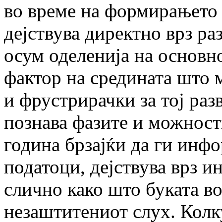
во време на формирањето 
дејствува директно врз ра
осум оделенија на основн
фактор на средината што 
и фрустрирачки за тој раз
познава фазите и можности
година брзајќи да ги инф
податоци, дејствува врз и
слично како што буката во
незаштитениот слух. Кол