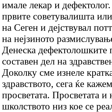
имале лекар и дефектолог.
првите советувалишта или
на Сеген и дејствувал по
на нејзиното размислувањ
Денеска дефектолошките 
составен дел на здравстве
Доколку сме изнеле кратка
здравството, сега ќе каже
просветата. Просветата и 
школството низ кое се реа