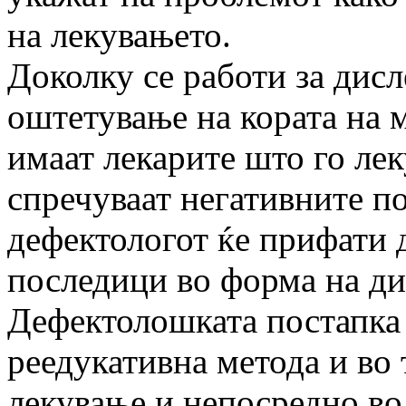
на лекувањето.
Доколку се работи за дисл
оштетување на кората на м
имаат лекарите што го ле
спречуваат негативните п
дефектологот ќе прифати 
последици во форма на ди
Дефектолошката постапка 
реедукативна метода и во
лекување и непосредно во