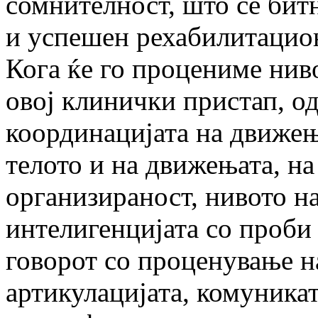
сомнителност, што се бит
и успешен рехабилитацио
Кога ќе го процениме ниво
овој клинички пристап, о
координацијата на движењ
телото и на движењата, н
организираност, нивото н
интелигенцијата со проби 
говорот со проценување н
артикулацијата, комуника