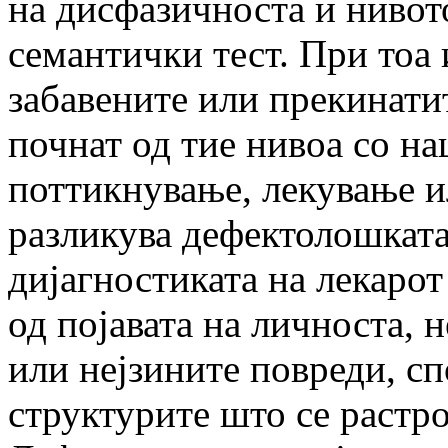
на дисфазичноста и нивото
семантички тест. При тоа 
забавените или прекинатит
почнат од тие нивоа со н
поттикнување, лекување и
разликува дефектолошката
дијагностиката на лекарот
од појавата на личноста, 
или нејзините повреди, с
структурите што се растро