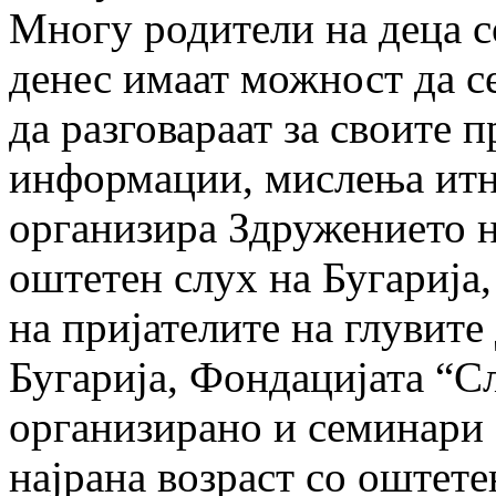
Многу родители на деца с
денес имаат можност да се
да разговараат за своите 
информации, мислења итн
организира Здружението н
оштетен слух на Бугариј
на пријателите на глувите 
Бугарија, Фондацијата “С
организирано и семинари 
најрана возраст со оштете