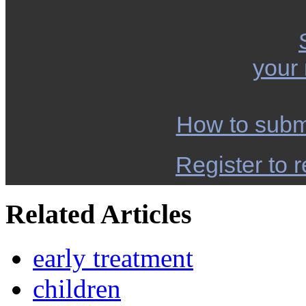
your
How to subm
Register to r
Related Articles
early treatment
children