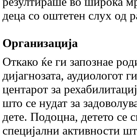
резултираше во широка м
деца со оштетен слух од р
Организација
Откако ќе ги запознае род
дијагнозата, аудиологот ги
центарот за рехабилитациј
што се нудат за задоволув
дете. Подоцна, детето се с
специјални активности што