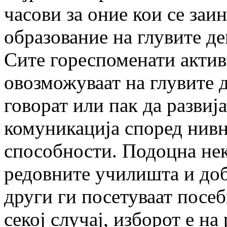
часови за оние кои се за
образование на глувите де
Сите гореспоменати актив
овозможуваат на глувите д
говорат или пак да развиј
комуникација според нив
способности. Подоцна нек
редовните училишта и доб
други ги посетуваат посе
секој случај, изборот е на