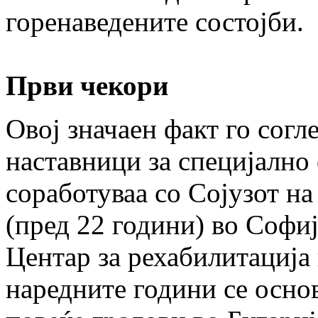
горенаведените состојби.
Први чекори
Овој значаен факт го согл
наставници за специјално
соработуваа со Сојузот на
(пред 22 години) во Софи
Центар за рехабилитација 
наредните години се осно