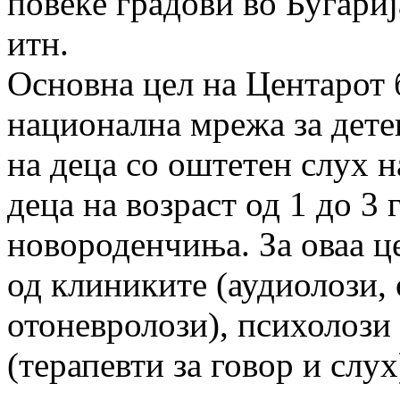
повеќе градови во Бугариј
итн.
Основна цел на Центарот 
национална мрежа за дете
на деца со оштетен слух н
деца на возраст од 1 до 3 
новороденчиња. За оваа ц
од клиниките (аудиолози,
отоневролози), психолози 
(терапевти за говор и слу