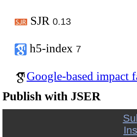
SJR
0.13
h5-index
7
Google-based impact f
Publish with JSER
Su
Ins