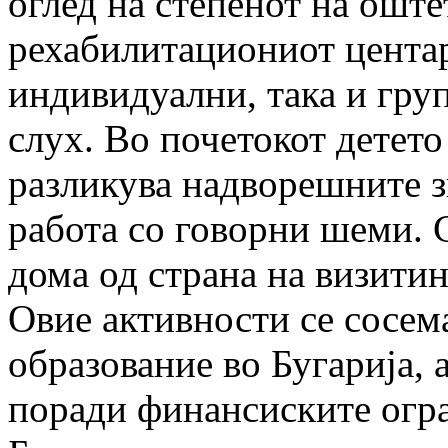
оглед на степенот на ошт
рехабилитациониот центар
индивидуални, така и груп
слух. Во почетокот детето
разликува надворешните зв
работа со говорни шеми. 
дома од страна на визитин
Овие активности се сосем
образование во Бугарија, 
поради финансиските огр