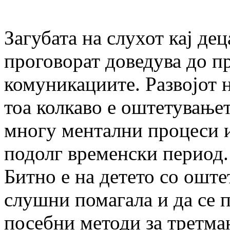
Загубата на слухот кај де
проговорат доведува до п
комуникациите. Развојот н
тоа колкаво е оштетувањет
многу ментални процеси и
подолг временски период.
Битно е на детето со оште
слушни помагала и да се 
посебни методи за третман