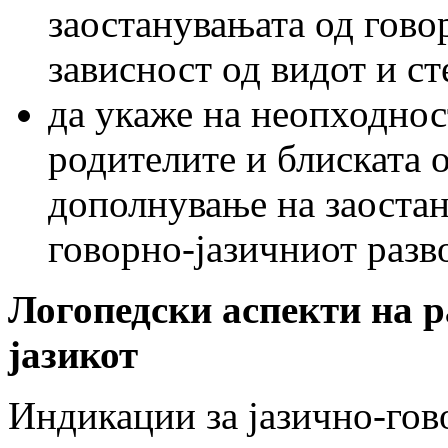
заостанувањата од гово
зависност од видот и ст
да укаже на неопходнос
родителите и блиската 
дополнување на заоста
говорно-јазичниот разво
Логопедски аспекти на р
јазикот
Индикации за јазично-гов