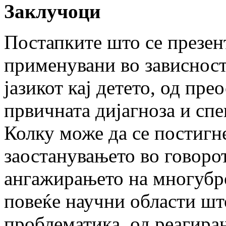
Заклучоци
Постапките што се презен
применувани во зависност 
јазикот кај детето, од пре
првичната дијагноза и сп
Колку може да се постигн
заостанувањето во говорот
ангажирањето на многубр
повеќе научни области што
проблематика, од реагира