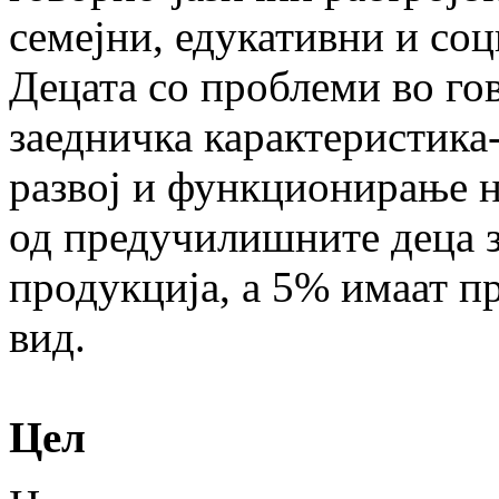
семејни, едукативни и со
Децата со проблеми во го
заедничка карактеристика
развој и функционирање на
од предучилишните деца з
продукција, а 5% имаат п
вид.
Цел