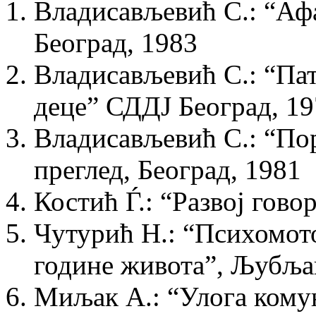
Владисављевић С.: “Афа
Београд, 1983
Владисављевић С.: “Пат
деце” СДДЈ Београд, 1
Владисављевић С.: “По
преглед, Београд, 1981
Костић Ѓ.: “Развој гово
Чутурић Н.: “Психомото
године живота”, Љубља
Миљак А.: “Улога комун