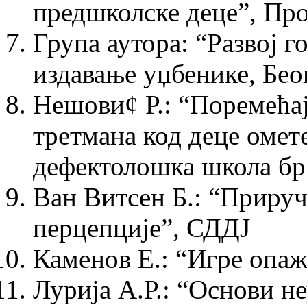
предшколске деце”, Про
Група аутора: “Развој го
издавање уџбенике, Бео
Нешови¢ Р.: “Поремећа
третмана код деце омет
дефектолошка школа бр
Ван Витсен Б.: “Приру
перцепције”, СДДЈ
Каменов Е.: “Игре опаж
Лурија А.Р.: “Основи 