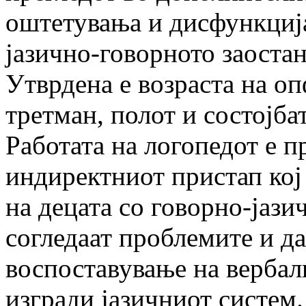
оштетувања и дисфункциј
јазично-говорното заоста
Утврдена е возраста на оп
третман, полот и состојб
Работата на логопедот е 
индиректниот пристап кој
на децата со говорно-јазич
согледаат проблемите и да
воспоставување на вербал
изгради јазичниот систем.