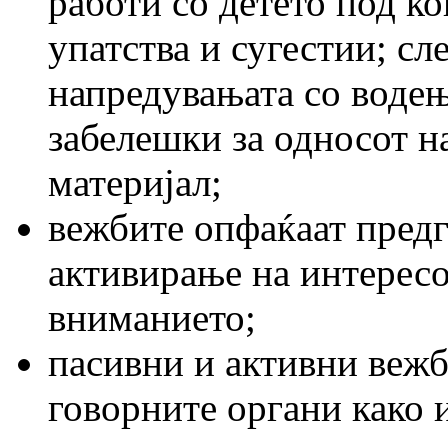
работи со детето под к
упатства и сугестии; с
напредувањата со водењ
забелешки за односот н
материјал;
вежбите опфаќаат пред
активирање на интересо
вниманието;
пасивни и активни вежб
говорните органи како 