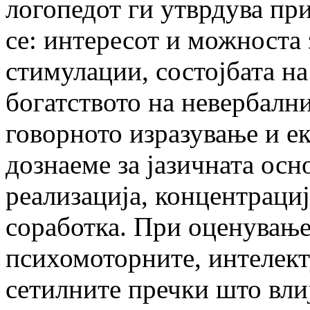
логопедот ги утврдува пр
се: интересот и можноста 
стимулации, состојбата н
богатството на невербални
говорното изразување и ек
дознаеме за јазичната осн
реализација, концентрациј
соработка. При оценување
психомоторните, интелект
сетилните пречки што влиј