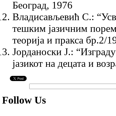
Београд, 1976
Владисављевић С.: “Усв
тешким јазичним порем
теорија и пракса бр.2/1
Јорданоски Ј.: “Изграду
јазикот на децата и воз
Follow Us