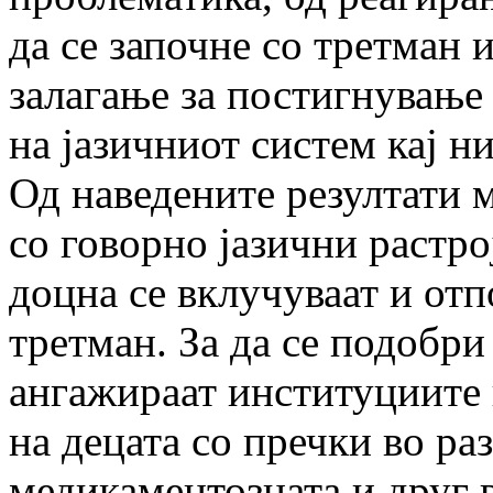
да се започне со третман и
залагање за постигнување
на јазичниот систем кај н
Од наведените резултати м
со говорно јазични растро
доцна се вклучуваат и отп
третман. За да се подобри
ангажираат институциите 
на децата со пречки во ра
медикаментозната и друг в