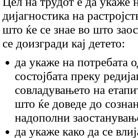
Цел на трудот е да укаже 
дијагностика на растројств
што ќе се знае во што зао
се доизгради кај детето:
да укаже на потребата 
состојбата преку редија
совладувањето на етапит
што ќе доведе до сознан
надополни заостанувањ
да укаже како да се вли