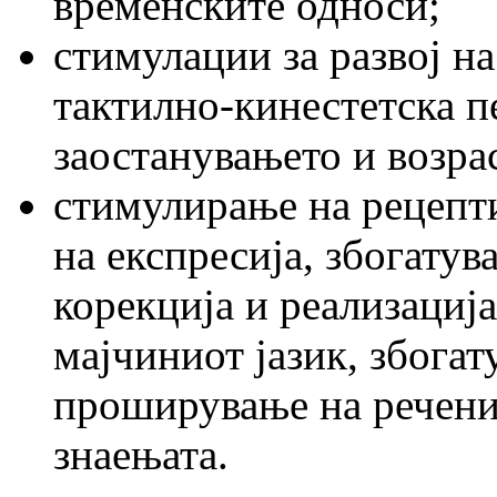
временските односи;
стимулации за развој на
тактилно-кинестетска п
заостанувањето и возрас
стимулирање на рецепт
на експресија, збогатув
корекција и реализација
мајчиниот јазик, збогат
проширување на реченич
знаењата.