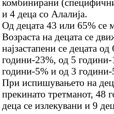
комбинирани (специфични)
и 4 деца со Алалија.
Од децата 43 или 65% се 
Возраста на децата се дви
најзастапени се децата од
години-23%, од 5 години-
години-5% и од 3 години-
При испишувањето на деца
прекинато третманот, 48 г
деца се излекувани и 9 де