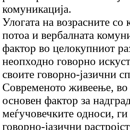
комуникација.
Улогата на возрасните со 
потоа и вербалната комун
фактор во целокупниот раз
неопходно говорно искуств
своите говорно-јазични с
Современото живеење, во 
основен фактор за надград
меѓучовечките односи, ги
говорно-јазични растројст