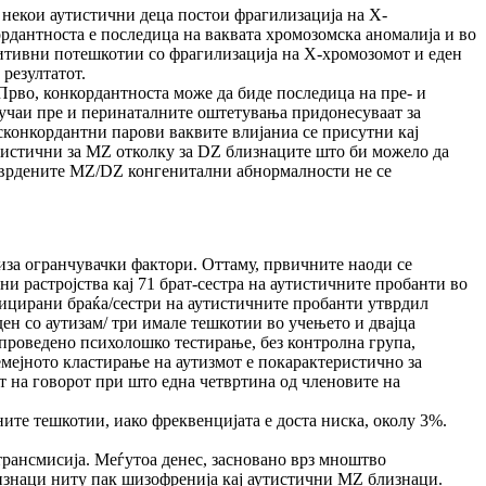
ј некои аутистични деца постои фрагилизација на X-
рдантноста е последица на ваквата хромозомска аномалија и во
нитивни потешкотии со фрагилизација на X-хромозомот и еден
 резултатот.
 Прво, конкордантноста може да биде последица на пре- и
случаи пре и перинаталните оштетувања придонесуваат за
исконкордантни парови ваквите влијаниа се присутни кај
ристични за MZ отколку за DZ близнаците што би можело да
 утврдените MZ/DZ конгенитални абнормалности не се
иза огранчувачки фактори. Оттаму, првичните наоди се
и растројства кај 71 брат-сестра на аутистичните пробанти во
афицирани браќа/сестри на аутистичните пробанти утврдил
еден со аутизам/ три имале тешкотии во учењето и двајца
 спроведено психолошко тестирање, без контролна група,
емејното кластирање на аутизмот е покарактеристично за
от на говорот при што една четвртина од членовите на
ите тешкотии, иако фреквенцијата е доста ниска, околу 3%.
трансмисија. Меѓутоа денес, засновано врз мноштво
близнаци ниту пак шизофренија кај аутистични MZ близнаци.