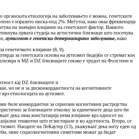
то органската етиологија на заболувањето е можна, генетските
колено е изразито ниска-под 2%. Меѓутоа, иако оваа фреквенција
атува на значајно влијание на генетскиот фактор. Ваквото
ттикнува првата студија на аутистични близнаци што посочува
ци,
аутизмот е генетски детерминирано заболување
,
иако
а генетичкото влијание (8, 9).
тврда за генетската основа на аутизмот бидејќи се стремат кон
нализира и MZ и DZ близнаците секако е трудот на Фолстеин и
нтност кај DZ близнаците и
аи, но не и за дисконкордантноста на когнитивните
 врз етиологијата на аутизмот.
рови биле конкордантни за сериозни когнитивни растројства
теристично за близнаците отколку за единечните деца што би
аат дека оваа констатација нема влијание врз односот на
јални тешкотии што егзистирале и во адултноста. Второ, се
измот. Наодите на ЛеКаутер (13), укажуваат дека ниту еден од
жеби, овие социо/когнитивни симптоми можат да бидат