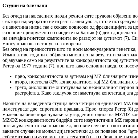
Студии на близнаци
Без оглед на наведените наоди речиси сите трудови објавени во
фактори најверојатно не играат главна улога, што е поткрепува
е навистина ниска таа е секако повисока од фреквенцијата за ц
сознание придружено со наодите на Бартак (6) дека доцнењето 
на значајна генетска компонента во развојот на аутизмот (7).
многу прашања остануваат отворени.
Без оглед на предностите што ги носи молекуларната генетика, 
Изминативе години е објавено мноштво на резултати за истражув
објавување само на резултатите за конкордантноста кај аутист
Ратер од 1977 година (7), при што како основни наоди се посоч
прво, конкордантноста за аутизам кај MZ близнаците изн
второ, постоела 82% конкордантност кај MZ близнаците з
трето, биолошките оштетувања во неонаталниот период пр
растројства. Како заклучок се наметнува констатацијата 
Наодите на наведената студија дека четири од единаесет MZ бл
наметнуваат две спротивни прашања. Прво, според Ратер (8) до
можело да биде појаснување за утврдениот однос на MZ/DZ конк
MZ/DZ конкордантноста бидејќи сите неаутистични MZ парови с
поставува суштинско прашање дали овие случаи на когнитивно р
ваквите случаи не можел дијагностички да се подведе под “ау
субсимптоми на аутизмот, но засега треба да се биде претпазли