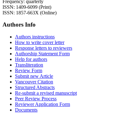
Frequency: quarterly
ISSN: 1409-6099 (Print)
ISSN: 1857-663X (Online)
Authors Info
Authors instructions
How to write cover letter
Response letters to reviewers
Authorship Statement Form
Help for authors
Transliteration
Review Form
Submit new Article
Vancouver Citation
Structured Abstracts
Re-submit a revised manuscript
Peer Review Process
Reviewer Application Form
Documents