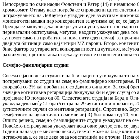
Непосредно по овие наоди Фолстеин и Ратер (14) и независно См
хромозомот. Оттаму како потреба се спроведени цитогенетски и
истражувањето на ЛеКаутер е утврден еден за аутизам дисконк
монозиготен машки пар конкордантен за аутизам кај кој се јаву
Пред да се заклучи дека овие резултати упатуваат на значајно 
перинатални оштетувања, меѓутоа, наодите укажуваат дека тоа н
аутизмот само на пробантот и нема ниту еден случај за пре-ил
двајцата близнаци само кај четири MZ парови. Второ, конгени
биде фактор за утврдената конкордантност на аутизмот, меѓут
разликувал, претпоставката дека аутизмот е со конгенитална ет
Семејно-фамилијарни студии
Сосема е јасно дека студиите на близнаци во утврдувањето на 
поткрепувани со студии на семејно-фамилијарно кластирање. Пр
споредба со 3% кај пробантите со Даунов синдром. За секој бр
значајна когнитивна ретардација /вклучувајќи и еден случај со 
пројавиле IQ помало од 80. Следствената студија на Бард и Оги
укажува дека меѓу 51 брат/сестра на 29 аутистични пробанти, 
аутистичните случаи со ментална ретардација. Спротивно, Барт
семејството на аутистичното момче чиј IQ бил помал од 70, ма
Општо речено, семејно-фамилијарните студии укажуваат на сем
Повеќето истражувања укажуваат дека овие растројства се јаву
Години наназад се мислело дека аутизмот може да биде клинич
истражувања, се знае дека оваа констатација не е точна. Нема