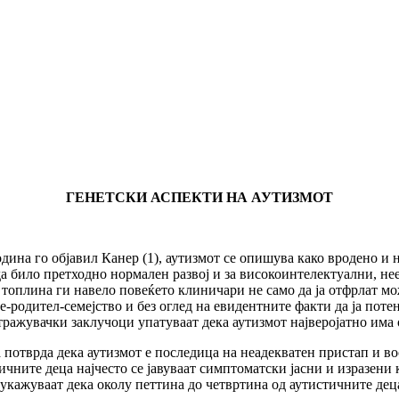
ГЕНЕТСКИ АСПЕКТИ НА АУТИЗМОТ
година го објавил Канер (1), аутизмот се опишува како вродено 
да било претходно нормален развој и за високоинтелектуални, не
 топлина ги навело повеќето клиничари не само да ја отфрлат м
дете-родител-семејство и без оглед на евидентните факти да ја по
тражувачки заклучоци упатуваат дека аутизмот најверојатно има 
 потврда дека аутизмот е последица на неадекватен пристап и в
стичните деца најчесто се јавуваат симптоматски јасни и изразени
укажуваат дека околу петтина до четвртина од аутистичните де