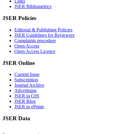
Links
JSER Bibliometrics
JSER Policies
Editorial & Publishing Policies
JSER Guidelines for Reviewers
Complaints procedure
Open Access
Open Access Licence
JSER Online
Current Issue
Subscription
Journal Archive
Advertising
JSER in OJS
JSER Blog
JSER in ePrints
JSER Data