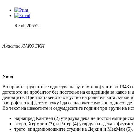
Read: 20555
Анастас ЛАКОСКИ
Увод
Во првиот труд што се однесува на аутизмот кој уште во 1943 
детството на пробантот без постоење на евиденција за каков и 
дедовците. Претпоставеното отсуство на родителската љубов и
растројство кај детето, туку í да се насочат само кон односот 
Во текот на шеесетите и седумдесетите години три групи на ис
најнапред Кантвел (2) утврдува дека не постои емпириска
второ, Хермлин (3), и Ратер (4) утврдуваат дека кај аути
трето, епидемиолошките студии на Дејкин и МекМан (5), 