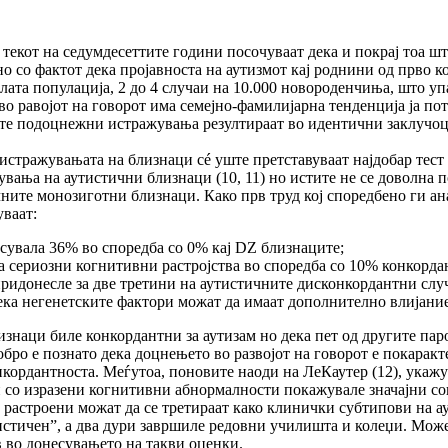
 текот на седумдесеттите години посочуваат дека и покрај тоа ш
но со фактот дека пројавноста на аутизмот кај роднини од прво 
елата популација, 2 до 4 случаи на 10.000 новороденчиња, што уп
во равојот на говорот има семејно-фамилијарна тенденција ја по
 Сите подоцнежни истражувања резултираат во идентични заклучо
истражувањата на близнаци сé уште претставуваат најдобар тест з
ања на аутистични близнаци (10, 11) но истите не се доволна по
ичните монозиготни близнаци. Како прв труд кој споредбено ги а
уваат:
есувала 36% во споредба со 0% кај DZ близнаците;
а сериозни когнитивни растројства во споредба со 10% конкорда
идонесле за две третини на аутистичните дисконкордантни случ
дека негенетските фактори можат да имаат дополнително влијание
изнаци биле конкордантни за аутизам но дека пет од другите па
бро е познато дека доцнењето во развојот на говорот е покарак
ордантноста. Меѓутоа, поновите наоди на ЛеКаутер (12), укажув
о изразени когнитивни абнормалности покажувале значајни соци
астроени можат да се третираат како клинички субтипови на аут
тистичен”, а два дури завршиле редовни училишта и колеџи. Мо
в во донесувањето на такви оценки.