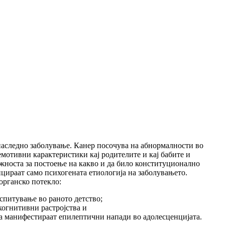
и наследно заболување. Канер посочува на абнормалности во
емотивни карактеристики кај родителите и кај бабите и
ожноста за постоење на какво и да било конституционално
тенцираат само психогената етиологија на заболувањето.
органско потекло:
оспитување во раното детство;
 когнитивни растројства и
ца манифестираат епилептични напади во адолесценцијата.