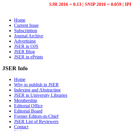
SJR 2016 = 0.13 | SNIP 2016 = 0.059 | IP
Home
Current Issue
Subscription
Journal Archive
Advertising
JSER in OJS
JSER Blog
JSER in ePrints
JSER Info
Home
Why to publish in JSER
Indexing and Abstracting
JSER in University Libraries
Membership
Editorial Office
Editorial Board
Former Editors-in-Chief
JSER List of Reviewers
Contact