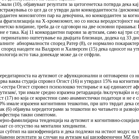
али (10), објавуваат резултати за цитогенетска потврда дека ка
стражувања со цел да се утврди дали конкордантноста /дисконко
ордантен монозиготен пар на девојчина, но конкордантен за ког
ва фрагилизација на X-хромозомот, но со ниска веродостојност на
генетско влијание, треба да се одговори на две основни прашања:
е е така. Кај 11 конкордантни парови за аутизам, само кај три 
и перинатално оштетување на двајцата близнаци, додека од 33 д
талните абнормалности според Ратер (8), се нормално покаракте
оа според наодите на Валдроп и Халверсен (15) дека односот на
иологија исто така донекаде може да се отфрли.
хередитарноста на аутизмот се афункционални и оптоварени со н
ва ваква студија спровел Огист (16) и утврдил 15% на когнитивн
ат-сестра Огист спровел психолошко тестирање и кај единаесет 
аутизам/, три имале средно изразена ретардација /вклучувајќи и 
ст (17) во која се користени само анамнестички податоци и не е
20% имале изразени когнитивни тешкотии, при што тврдат дека с
ак (6) објавува хередитограми за тешкотии во читањето и развој
нифестира такви симптоми.
ејно-фамилијарна тенденција на аутизмот и когнитивно-социјалн
ваат со отсуство на ментални хендикепи.
ки субтип на шизофренијата и дека подлежи на истиот модус на 
 објавени резултати за случаи на аутизам кај шизофренични MZ 