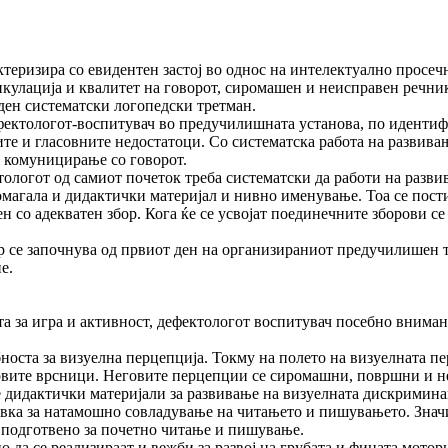
зира со евидентен застој во однос на интелектуално просечни
икулација и квалитет на говорот, сиромашен и неис­пра­вен речни
ен системат­ски логопедски третман.
­фек­­тологот-воспитувач во предучилишната установа, по идентифи
те и гласовните недостатоци. Со систематска работа на развива
о комуницирање со говорот.
о­логот од самиот почеток треба систематски да работи на разви
агала и дидактички материјал и нивно именување. Тоа се постигн
ен со адекватен збор. Кога ќе се усвојат поединечните зборови се
ор се започнува од првиот ден на организираниот предучилишен 
е.
ата за игра и активност, дефектологот воспитувач посебно вниман
бнос­та за визуелна перцепција. Токму на полето на визуелната 
говите врсници. Неговите перцеп­ции се сиромашни, површни и н
 ди­дак­тички материјали за развивање на визуелната дискримин
ка за натамошно совладување на чита­ње­то и пишувањето. Значи
е подготвено за почетно читање и пишување.
да се реализираат и вежби за развој на грубата и фината мотор