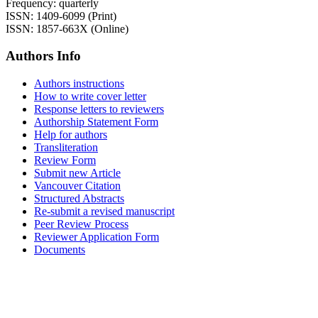
Frequency: quarterly
ISSN: 1409-6099 (Print)
ISSN: 1857-663X (Online)
Authors Info
Authors instructions
How to write cover letter
Response letters to reviewers
Authorship Statement Form
Help for authors
Transliteration
Review Form
Submit new Article
Vancouver Citation
Structured Abstracts
Re-submit a revised manuscript
Peer Review Process
Reviewer Application Form
Documents