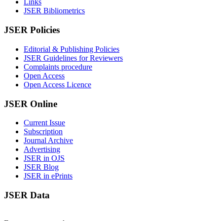
Links
JSER Bibliometrics
JSER Policies
Editorial & Publishing Policies
JSER Guidelines for Reviewers
Complaints procedure
Open Access
Open Access Licence
JSER Online
Current Issue
Subscription
Journal Archive
Advertising
JSER in OJS
JSER Blog
JSER in ePrints
JSER Data