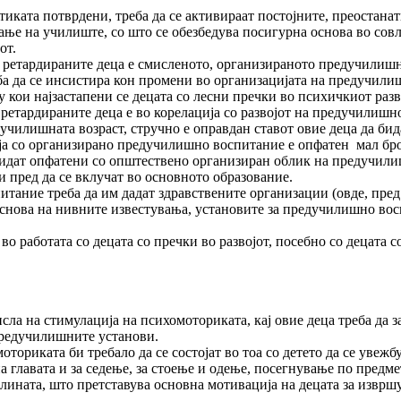
и­ка­та потврдени, треба да се активираат постојните, преостанат
ње на училиште, со што се обезбедува посигурна основа во совл
от.
 ретар­дираните деца е смисленото, организираното предучилишн
еба да се инсистира кон промени во организацијата на предучил
у кои најзастапени се децата со лесни пречки во психичкиот разв
тар­ди­раните деца е во корелација со развојот на предучилишн
дучилишната возраст, стручно е оправдан ставот овие деца да би
ија со организирано предучилишно воспитание е опфатен мал број 
 бидат опфатени со општествено органи­зи­ран облик на предучил
ни пред да се вклучат во основното образование.
ание треба да им дадат здравствените организации (овде, пред с
снова на нивните известувања, уста­но­вите за предучилишно вос
работата со децата со пречки во развојот, посебно со децата со 
сла на стимулација на психомоториката, кај овие деца треба да 
 предучилишните установи.
то­ри­ката би требало да се состојат во тоа со детето да се уве
а главата и за седење, за стоење и одење, посегнување по предме
олината, што претставува основна мотивација на децата за извр