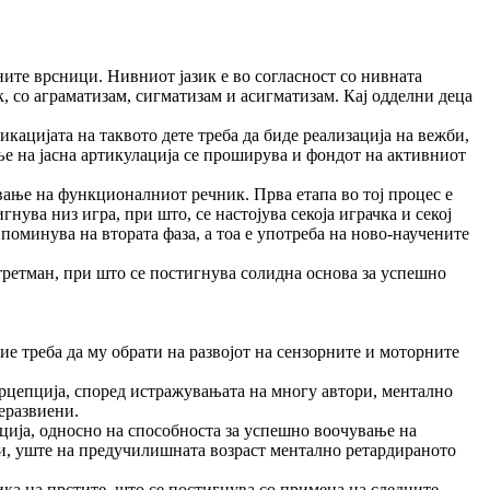
те врсници. Нивниот јазик е во согласност со нивната
к, со аграматизам, сигматизам и асигматизам. Кај одделни деца
ка­цијата на таквото дете треба да биде реализација на вежби,
ње на јасна артикулација се проширува и фондот на активниот
вање на функционалниот речник. Прва етапа во тој процес е
ува низ игра, при што, се настојува секоја играчка и секој
 поминува на втората фаза, а тоа е употреба на ново-научените
третман, при што се постигнува солидна основа за успешно
ие треба да му обрати на развојот на сензорните и моторните
перцепција, според истражувањата на многу автори, ментално
еразвиени.
ација, односно на способноста за успешно воочување на
, уште на предучилишната возраст ментално ретар­ди­ра­ното
ика на прстите, што се постигнува со примена на следните