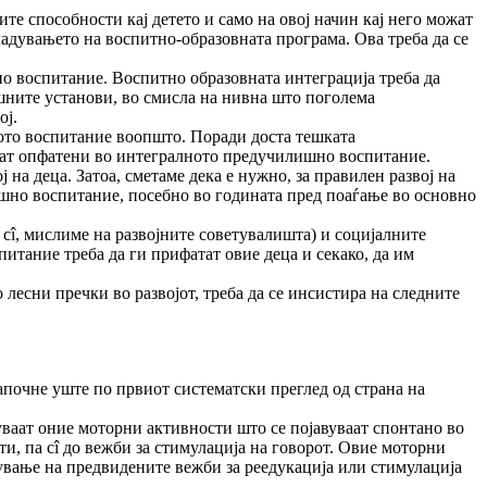
ите способнос­ти кај детето и само на овој начин кај него можат
адувањето на воспитно-образовната програма. Ова треба да се
о воспита­ние. Воспитно образовната интеграција треба да
ишните установи, во смисла на нивна што поголема
ој.
ото воспита­ние воопшто. Поради доста тешката
дат опфатени во интегралното предучилишно вос­питание.
на деца. Затоа, сметаме дека е нужно, за правилен развој на
ишно воспитание, посебно во годината пред поаѓа­ње во основно
î, мисли­ме на развојните советувалишта) и социјалните
питание треба да ги прифатат овие деца и секако, да им
лесни преч­ки во развојот, треба да се инсистира на следните
започне уште по првиот систематски преглед од страна на
жбуваат оние моторни активности што се појавуваат спонтано во
ти, па сî до вежби за стимулација на говорот. Овие моторни
шување на предвидените вежби за реедукација или стимулација