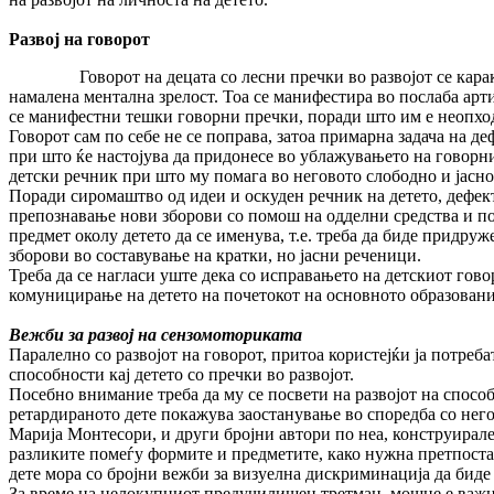
Развој на говорот
Говорот на децата со лесни пречки во развојот се карактери
намалена ментална зрелост. Тоа се мани­фестира во послаба арт
се манифестни тешки говорни пречки, поради што им е неопход
Говорот сам по себе не се поправа, затоа примарна задача на де
при што ќе настојува да придонесе во ублажувањето на говорни
детски речник при што му помага во неговото сло­бод­но и јасн
Поради сиромаштво од идеи и оскуден речник на детето, дефект
препознавање нови зборови со помош на одделни средства и пом
предмет околу детето да се именува, т.е. треба да биде придруж
зборови во составување на кратки, но јасни реченици.
Треба да се нагласи уште дека со исправањето на детскиот гов
комуницирање на детето на почетокот на основното образовани
Вежби за развој на сензомоториката
Паралелно со развојот на говорот, притоа користејќи ја потреб
способности кај детето со пречки во развојот.
Посебно внимание треба да му се посвети на развојот на спосо
ретардираното дете по­ка­жува заостанување во споредба со не
Марија Монтесори, и други бројни автори по неа, конструирале
разликите помеѓу формите и предметите, како нужна претпостав
дете мора со бројни вежби за визуелна дискриминација да бид
За време на целокупниот предучилишен третман, мошне е важно 