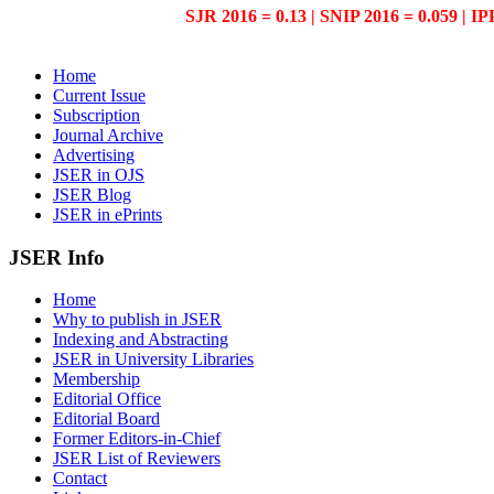
SJR 2016 = 0.13 | SNIP 2016 = 0.059 | IP
Home
Current Issue
Subscription
Journal Archive
Advertising
JSER in OJS
JSER Blog
JSER in ePrints
JSER Info
Home
Why to publish in JSER
Indexing and Abstracting
JSER in University Libraries
Membership
Editorial Office
Editorial Board
Former Editors-in-Chief
JSER List of Reviewers
Contact