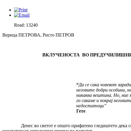
Read: 13240
Верица ПЕТРОВА, Ристо ПЕТРОВ
ВКЛУЧЕНОСТА ВО ПРЕДУЧИЛИШНИТ
“
Да се сака човекот зарад
неговите добри особини, не
никаква веш­тина. Но, ние
го сакаме и покрај неговит
недостатоци
”
Гете
Денес во светот е општо прифатено гледиштето дека со
констатираат определени пречки во развојот.