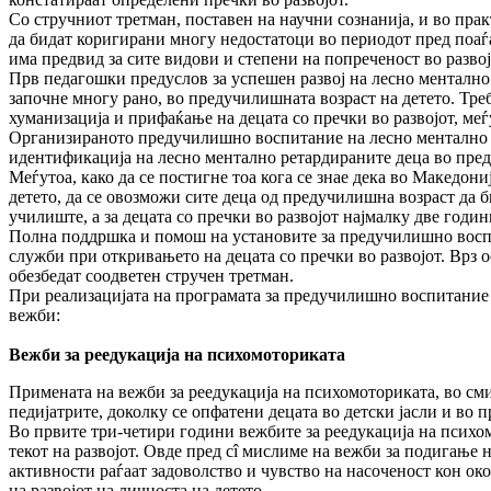
Со стручниот третман, поставен на научни сознанија, и во прак­т
да бидат коригирани многу недостатоци во периодот пред поаѓа
има предвид за сите видови и степени на попреченост во развој
Прв педагошки предуслов за успешен развој на лесно ментално
започне многу рано, во пред­училишната возраст на детето. Тр
хуманизација и прифаќање на децата со пречки во развојот, меѓ
Организираното предучилишно воспитание на лесно ментално ре­
идентификација на лесно ментално ретар­дираните деца во пре
Меѓутоа, како да се постигне тоа кога се знае дека во Македон
детето, да се овозможи сите де­ца од предучилишна возраст да
училиште, а за децата со пречки во развојот најмалку две годи
Полна поддршка и помош на установите за предучилишно воспи­т
служби при откривањето на децата со пречки во развојот. Врз о
обезбедат соодветен стручен третман.
При реализацијата на програмата за предучилишно воспитание во 
вежби:
Вежби за реедукација на психомоториката
Примената на вежби за реедукација на психомоториката, во сми
педијатрите, доколку се опфате­ни децата во детски јасли и во
Во првите три-четири години вежбите за реедукација на психомо
текот на развојот. Овде пред сî мислиме на вежби за подигање н
активности раѓаат задоволство и чувство на насоченост кон ок
на развојот на личноста на детето.