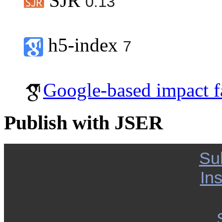
SJR
0.13
h5-index
7
Google-based impact f
Publish with JSER
Su
Ins