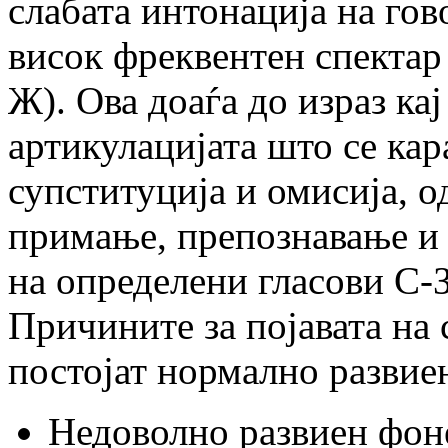
слабата интонација на гов
висок фреквентен спектар
Ж). Ова доаѓа до израз ка
артикулацијата што се кар
супституција и омисија, 
примање, препознавање и 
на определени гласови С-
Причините за појавата на 
постојат нормално развие
Недоволно развиен фон