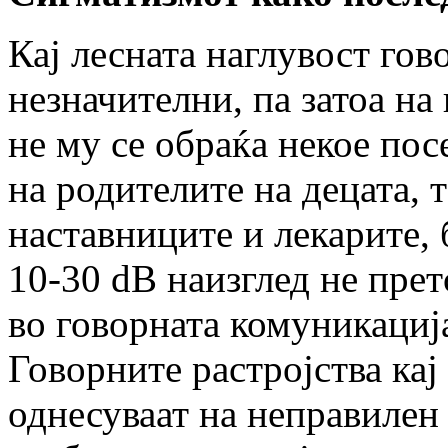
Кај лесната наглувост гов
незначителни, па затоа на
не му се обраќа некое пос
на родителите на децата, т
наставниците и лекарите, 
10-30 dB наизглед не прет
во говорната комуникациј
Говорните растројства кај
однесуваат на неправилен 