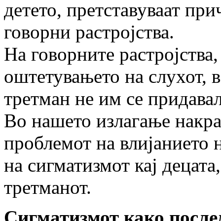
детето, претставуваат при
говорни растројства.
На говорните растројства,
оштетувањето на слухот, в
третман не им се придава
Во нашето излагање накра
проблемот на влијанието н
на сигматизмот кај децата
третманот.
Сигматизмот како после