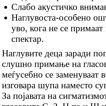
Слабо акустичко внима
Наглувоста-особено ош
уво, кога не се примаат
спектар.
Наглувите деца заради п
слушно примање на гласов
меѓусебно се заменуваат в
изговара шупа наместо су
За појавата на сигматизмо