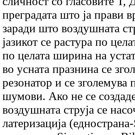
сличност со гласовите Т, Д
преградата што ја прави вр
заради што воздушната стр
јазикот се растура по цел
по целата ширина на устат
во усната празнина се зг
резонатор и се зголемува 
шумови. Ако не се создаде
воздушната струја се насо
латеризација (еднострана-