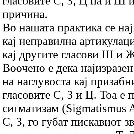
гласовите С, З, Ц па и Ш 
причина.
Во нашата практика се нај
кај неправилна артикулациј
кај другите гласови Ш и 
Воочено е дека најизразен
на наглувоста кај призабн
гласовите С, З и Ц. Тоа е
сигматизам (Sigmatismus A
С, З, го губат пискавиот з