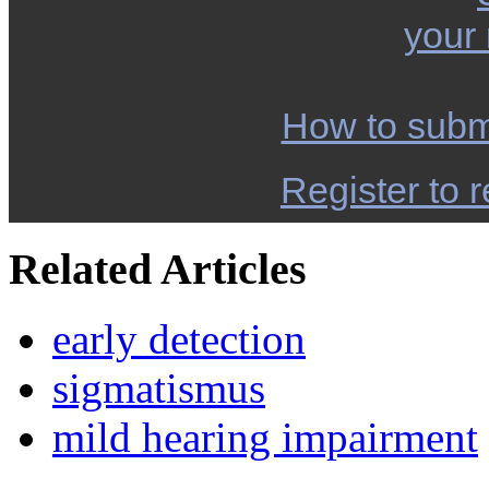
your
How to subm
Register to r
Related Articles
early detection
sigmatismus
mild hearing impairment