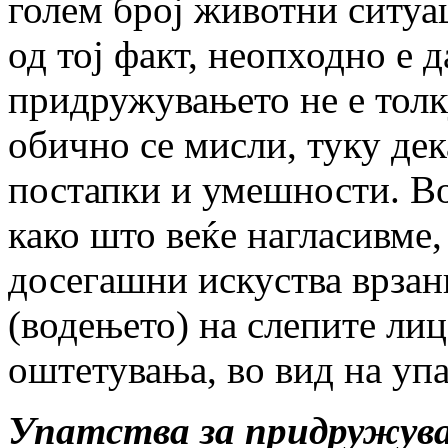
голем број животни ситуа
од тој факт, неопходно е 
придружувањето не е толк
обично се мисли, туку дек
постапки и умешности. Во
како што веќе нагласивме,
досегашни искуства врза
(водењето) на слепите лиц
оштетувања, во вид на упа
Упатства за придружувањ