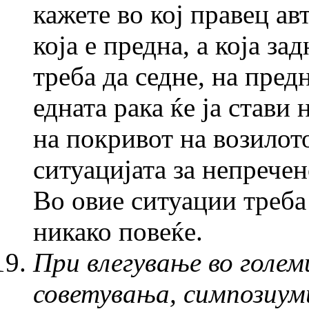
кажете во кој правец а
која е предна, а која за
треба да седне, на пред
едната рака ќе ја стави 
на покривот на возилото
ситуацијата за непрече
Во овие ситуации треба
никако повеќе.
При влегување во голем
советувања, симпозиуми