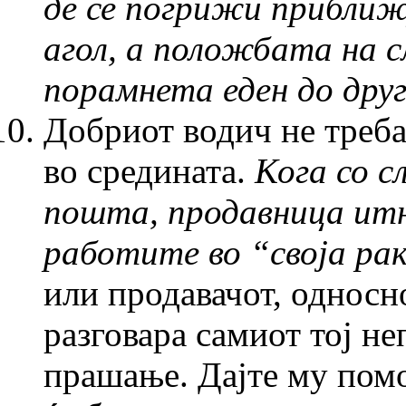
де се погрижи приближ
агол, а положбата на 
порамнета еден до друг
Добриот водич не треба
во средината.
Кога со с
пошта, продавница итн
работите во
“
своја ра
или продавачот, односн
разговара самиот тој н
прашање. Дајте му помо