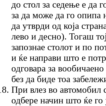
до стол за седење е да 
за да може да го опипа 
да утврди од која страна
лево и десно). Тогаш то
запознае столот и по по
и ќе направи што е пот
одговара за вообичаено
без да биде тоа забележ
При влез во автомобил 
одбере начин што ќе го