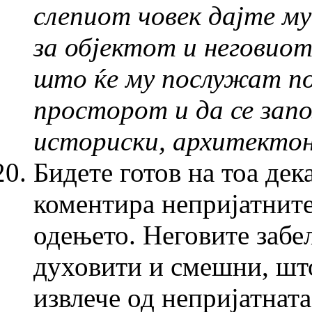
слепиот човек дајте м
за објектот и неговиот
што ќе му послужат поу
просторот и да се запо
историски, архитектон
Бидете готов на тоа дек
коментира непријатнит
одењето. Неговите забе
духовити и смешни, што
извлече од непријатната