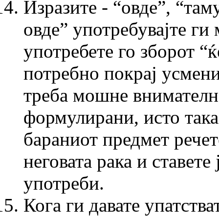
Изразите - “овде”, “там
овде” употребувајте ги
употребете го зборот “ќ
потребно покрај усмен
треба мошне внимателно
формулирани, исто така
бараниот предмет речете
неговата рака и ставете 
употреби.
Кога ги давате упатстват