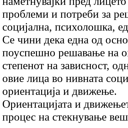
наметнувајќи пред лицето
проблеми и потреби за реш
социјална, психолошка, е
Се чини дека една од осн
поуспешно решавање на о
степенот на зависност, од
овие лица во нивната соц
ориентација и движење.
Ориентацијата и движењет
процес на стекнување ве