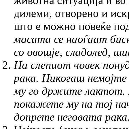
животна ситуација и во 
дилеми, отворено и искр
што е можно повеќе по
масата се наоѓаат бис
со овошје, сладолед, ши
На слепиот човек понуд
рака. Никогаш немојте 
му го држите лактот. 
покажете му на тој на
допрете неговата рака