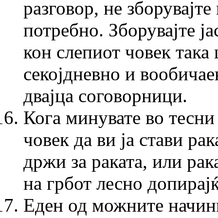
разговор, не зборувајте
потребно. Зборувајте ја
кон слепиот човек така 
секојдневно и вообичае
двајца соговорници.
Кога минувате во тесни
човек да ви ја стави рак
држи за раката, или рака
на грбот лесно допирајќ
Еден од можните начини