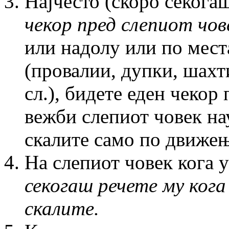
Најчесто (скоро секога
чекор пред слепиот чов
или надолу или по мест
(провалии, дупки, шахт
сл.), бидете еден чекор
вежби слепиот човек на
скалите само по движењ
На слепиот човек кога 
секогаш речете му кога
скалите.