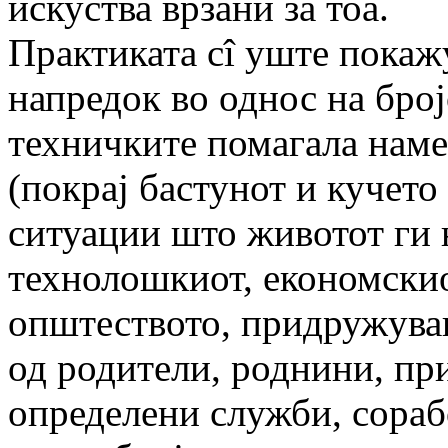
искуства врзани за тоа.
Практиката сî уште покаж
напредок во однос на број
техничките помагала наме
(покрај бастунот и кучето
ситуации што животот ги 
технолошкиот, економскио
општеството, придружувањ
од родители, роднини, пр
определени служби, сораб