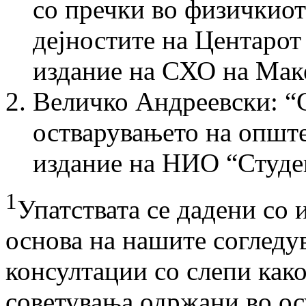
со пречки во физичкиот
дејностите на Центарот 
издание на СХО на Маке
Величко Андреевски: “
остварувањето на опште
издание на НИО “Студен
1
Упатствата се дадени со
основа на нашите согледу
консултации со слепи как
советувања одржани во ос