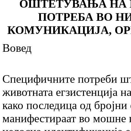
ОШТЕТУВАЊА НА
ПОТРЕБА ВО Н
КОМУНИКАЦИЈА, О
Вовед
Специфичните потреби што
животната егзистенција на
како последица од бројни
манифестираат во мошне 