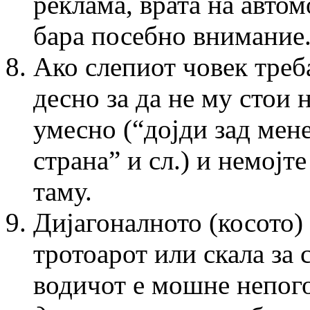
реклама, врата на авто
бара посебно внимание
Ако слепиот човек треб
десно за да не му стои 
умесно (“дојди зад мене
страна” и сл.) и немојт
таму.
Дијагоналното (косото
тротоарот или скала за 
водичот е мошне непог