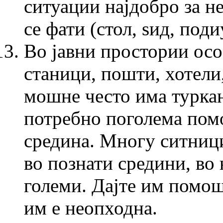
ситуации најдобро за не
се фати (стол, ѕид, поди
Во јавни простории ос
станици, пошти, хотели,
мошне често има туркан
потребно поголема пом
средина. Многу ситниц
во познати средини, во
големи. Дајте им помош
им е неопходна.