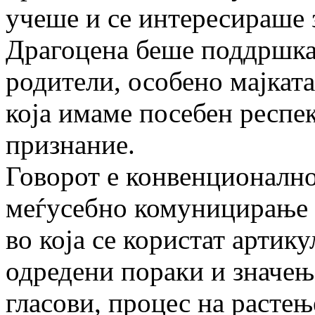
учеше и се интересираше з
Драгоцена беше поддршкат
родители, особено мајката
која имаме посебен респек
признание.
Говорот е конвенционално
меѓусебно комуницирање к
во која се користат артик
одредени пораки и значења
гласови, процес на растење