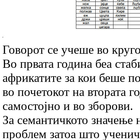
Говорот се учеше во круг
Во првата година беа стаб
африкатите за кои беше п
во почетокот на втората г
самостојно и во зборови.
За семантичкото значење 
проблем затоа што ученич