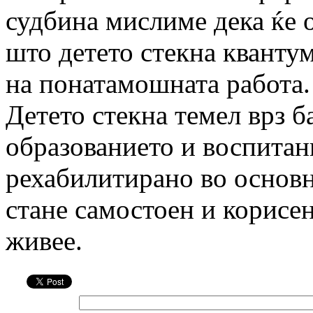
судбина мислиме дека ќе 
што детето стекна кванту
на понатамошната работа.
Детето стекна темел врз ба
образованието и воспитан
рехабилитирано во основн
стане самостоен и корисен
живее.