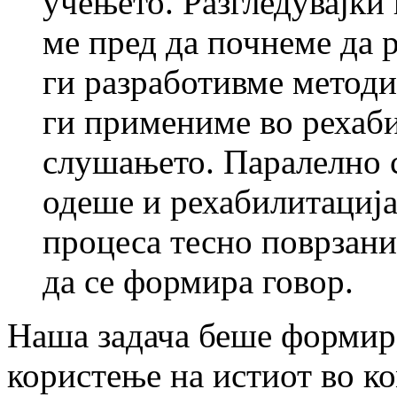
учењето. Разгледувајќи
ме пред да почнеме да 
ги разработивме методи
ги примениме во рехаби
слушањето. Паралелно с
одеше и рехабилитација
процеса тесно поврзани
да се формира говор.
Наша задача беше формир
користење на истиот во ко