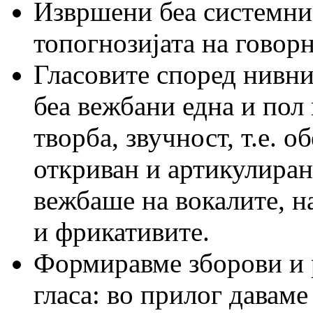
Извршени беа системни 
топогнозијата на говорн
Гласовите според нивни
беа вежбани една и пол 
творба, звучност, т.е. о
откриван и артикулиран
вежбаше на вокалите, н
и фрикативите.
Формиравме зборови и 
гласа: во прилог даваме