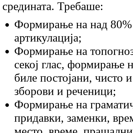
средината. Требаше:
Формирање на над 80% г
артикулација;
Формирање на топогнози
секој глас, формирање 
биле постојани, чисто и
зборови и реченици;
Формирање на граматичк
придавки, заменки, вре
место, време, прашални