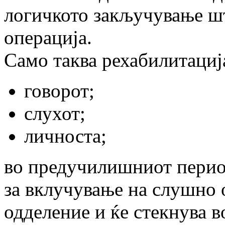
логичкото закључување ш
операција.
Само таква рехабилитациј
говорот;
слухот;
личноста;
во предучилишниот период
за вклучување на слушно 
одделение и ќе стекнува в