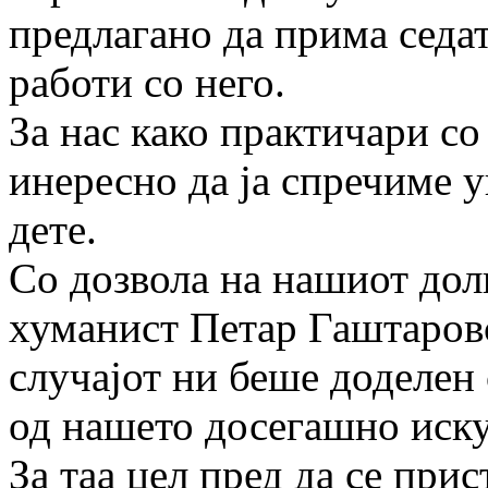
предлагано да прима седат
работи со него.
За нас како практичари с
инересно да ја спречиме у
дете.
Со дозвола на нашиот дол
хуманист Петар Гаштаров
случајот ни беше доделен
од нашето досегашно иску
За таа цел пред да се при