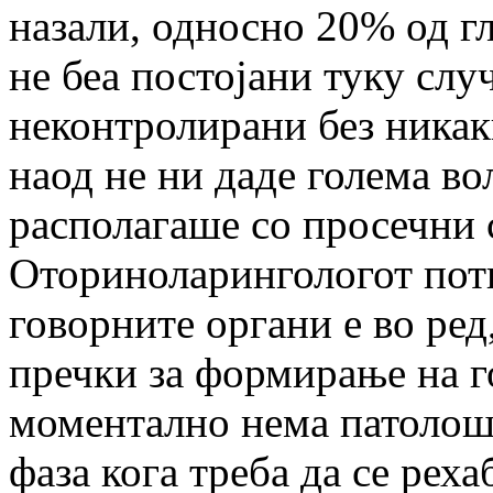
назали, односно 20% од гл
не беа постојани туку слу
неконтролирани без ника
наод не ни даде голема во
располагаше со просечни 
Оториноларингологот потв
говорните органи е во ред
пречки за формирање на го
моментално нема патолошк
фаза кога треба да се рех