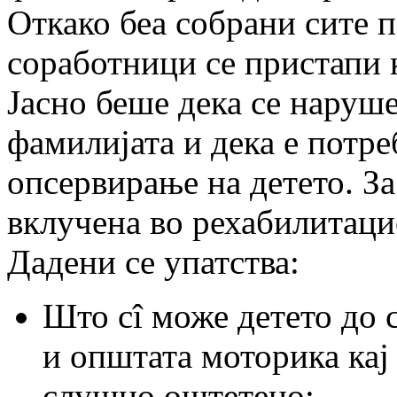
Откако беа собрани сите 
соработници се пристапи к
Јасно беше дека се наруш
фамилијата и дека е потр
опсервирање на детето. За
вклучена во рехабилитаци
Дадени се упатства:
Што сî може детето до с
и општата моторика кај
слушно оштетено;