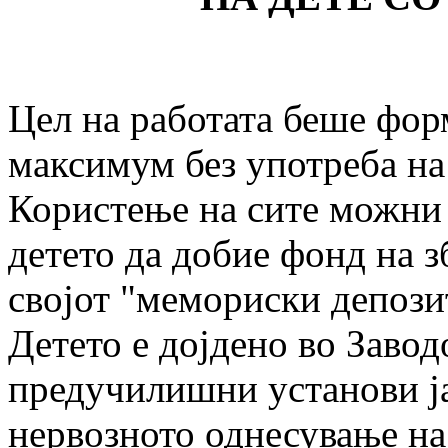
Цел на работата беше фор
максимум без употреба на
Користење на сите можни 
детето да добие фонд на з
својот "мемориски депози
Детето е дојдено во Завод
предучилишни установи ја
нервозното однесување на