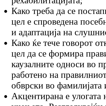
рехабилитацијата;
Како треба да се постап
цел е спроведена посеб
и адаптација на слушни
Како ќе тече говорот от
цел да се формира прави
каузалните односи во п
работено на правилниот
обврски во фамилијата и
Акцентирана е улогата н