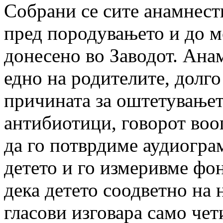
Собрани се сите анамнест
пред породувањето и до м
донесено во Заводот. Анам
едно на родителите, долго
причината за оштетувањето
антибиотици, говорот воо
да го потврдиме аудиогра
детето и го измеривме фо
дека детето соодветно на 
гласови изговара само чет