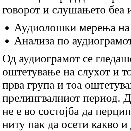
говорот и слушањето беа 
Аудиолошки мерења на 
Анализа по аудиограмот
Од аудиограмот се гледаше
оштетување на слухот и т
прва група и тоа оштетува
прелингвалниот период. Д
не е во состојба да перцип
ниту пак да осети какво и