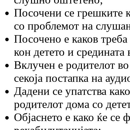
Посочени се грешките к
со проблемот на слушањ
Посочено е каков треба 
кон детето и средината 
Вклучен е родителот во
секоја постапка на ауд
Дадени се упатства како
родителот дома со дете
Објаснето е како ќе се 